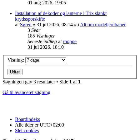
01 aug 2026, 19:05
Installation af dekoder og lanterne i Trix slankt
krydssporskifte
af
Søren
»
31 jul 2026, 08:14
» i
Alt om modeljernbaner
3
Svar
185
Visninger
Seneste indlæg
af
moppe
31 jul 2026, 18:10
Visning:
Søgningen gav 3 resultater • Side
1
af
1
Gå til avanceret søgning
Boardindeks
Alle tider er
UTC+02:00
Slet cookies