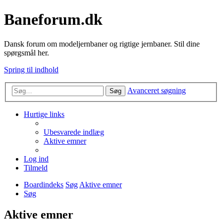
Baneforum.dk
Dansk forum om modeljernbaner og rigtige jernbaner. Stil dine
spørgsmål her.
Spring til indhold
Avanceret søgning
Søg
Hurtige links
Ubesvarede indlæg
Aktive emner
Log ind
Tilmeld
Boardindeks
Søg
Aktive emner
Søg
Aktive emner