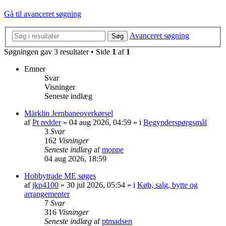
Gå til avanceret søgning
Avanceret søgning
Søg
Søgningen gav 3 resultater • Side
1
af
1
Emner
Svar
Visninger
Seneste indlæg
Märklin Jernbaneoverkørsel
af
Pt redder
»
04 aug 2026, 04:59
» i
Begynderspørgsmål
3
Svar
162
Visninger
Seneste indlæg
af
moppe
04 aug 2026, 18:59
Hobbytrade ME søges
af
jkp4100
»
30 jul 2026, 05:54
» i
Køb, salg, bytte og
arrangementer
7
Svar
316
Visninger
Seneste indlæg
af
ptmadsen