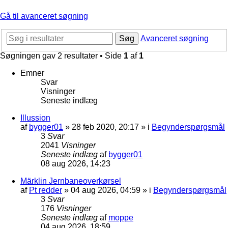
Gå til avanceret søgning
Søg
Avanceret søgning
Søgningen gav 2 resultater • Side
1
af
1
Emner
Svar
Visninger
Seneste indlæg
Illussion
af
bygger01
»
28 feb 2020, 20:17
» i
Begynderspørgsmål
3
Svar
2041
Visninger
Seneste indlæg
af
bygger01
08 aug 2026, 14:23
Märklin Jernbaneoverkørsel
af
Pt redder
»
04 aug 2026, 04:59
» i
Begynderspørgsmål
3
Svar
176
Visninger
Seneste indlæg
af
moppe
04 aug 2026, 18:59