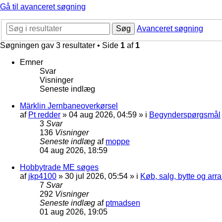
Gå til avanceret søgning
Søg
Avanceret søgning
Søgningen gav 3 resultater • Side
1
af
1
Emner
Svar
Visninger
Seneste indlæg
Märklin Jernbaneoverkørsel
af
Pt redder
»
04 aug 2026, 04:59
» i
Begynderspørgsmål
3
Svar
136
Visninger
Seneste indlæg
af
moppe
04 aug 2026, 18:59
Hobbytrade ME søges
af
jkp4100
»
30 jul 2026, 05:54
» i
Køb, salg, bytte og ar
7
Svar
292
Visninger
Seneste indlæg
af
ptmadsen
01 aug 2026, 19:05