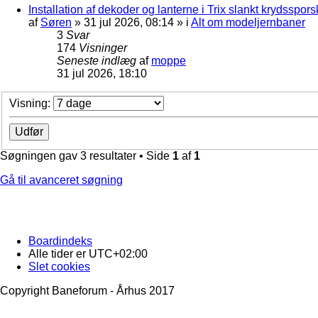
Installation af dekoder og lanterne i Trix slankt krydssporsk
af
Søren
»
31 jul 2026, 08:14
» i
Alt om modeljernbaner
3
Svar
174
Visninger
Seneste indlæg
af
moppe
31 jul 2026, 18:10
Visning:
Søgningen gav 3 resultater • Side
1
af
1
Gå til avanceret søgning
Boardindeks
Alle tider er
UTC+02:00
Slet cookies
Copyright Baneforum - Århus 2017