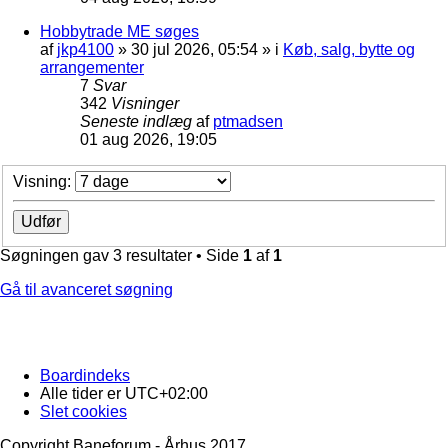
Hobbytrade ME søges
af
jkp4100
»
30 jul 2026, 05:54
» i
Køb, salg, bytte og
arrangementer
7
Svar
342
Visninger
Seneste indlæg
af
ptmadsen
01 aug 2026, 19:05
Visning:
Søgningen gav 3 resultater • Side
1
af
1
Gå til avanceret søgning
Boardindeks
Alle tider er
UTC+02:00
Slet cookies
Copyright Baneforum - Århus 2017