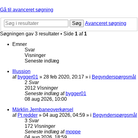
Gå til avanceret søgning
Søg
Avanceret søgning
Søgningen gav 3 resultater • Side
1
af
1
Emner
Svar
Visninger
Seneste indlæg
Illussion
af
bygger01
»
28 feb 2020, 20:17
» i
Begynderspørgsmål
2
Svar
2012
Visninger
Seneste indlæg
af
bygger01
08 aug 2026, 10:00
Märklin Jernbaneoverkørsel
af
Pt redder
»
04 aug 2026, 04:59
» i
Begynderspørgsmål
3
Svar
172
Visninger
Seneste indlæg
af
moppe
04 aug 2026, 18:59