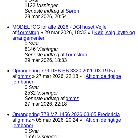
1122
Visninger
Seneste indlæg
af
Søren
29 mar 2026, 20:54
MODELTOG for alle 2026 - DGI huset Vejle
af
f.ormstrup
»
29 mar 2026, 18:33
» i
Køb, salg, bytte og
arrangementer
0
Svar
8146
Visninger
Seneste indlæg
af
f.ormstrup
29 mar 2026, 18:33
Oprangering 779 DSB EB 3320 2026-03-19 Fa
af
gmmz
»
27 mar 2026, 22:18
» i
Alt om de rigtige
jernbaner
0
Svar
2532
Visninger
Seneste indlæg
af
gmmz
27 mar 2026, 22:18
Oprangering 778 MZ 1456 2026-03-05 Fredericia
af
gmmz
»
05 mar 2026, 20:24
» i
Alt om de rigtige
jernbaner
0
Svar
1555
Visninger