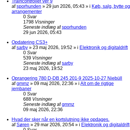
Traincontroller ver 9
af
sporhunden
»
29 jun 2026, 05:43
» i
Køb, salg, bytte og
arrangementer
0
Svar
1798
Visninger
Seneste indlæg
af
sporhunden
29 jun 2026, 05:43
Opdatering CS3+
af
sarby
»
23 maj 2026, 19:52
» i
Elektronik og digitaldrift
0
Svar
539
Visninger
Seneste indlæg
af
sarby
23 maj 2026, 19:52
Oprangering 780 D-DB 245 201-9 2025-10-27 Niebüll
af
gmmz
»
09 maj 2026, 22:36
» i
Alt om de rigtige
jernbaner
0
Svar
688
Visninger
Seneste indlæg
af
gmmz
09 maj 2026, 22:36
Hvad der sker når en kortslutning ikke opdages.
af
Søren
»
29 mar 2026, 20:54
» i
Elektronik og digitaldrift
0
Svar