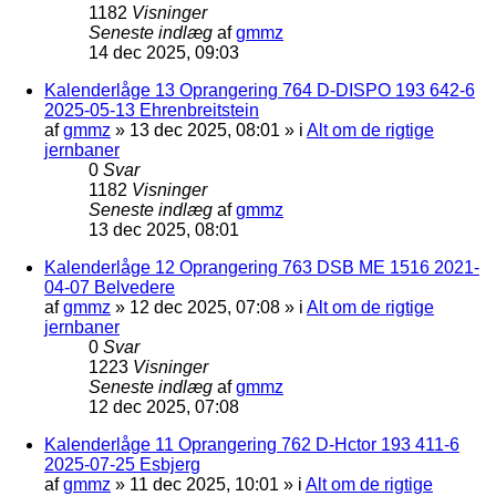
1182
Visninger
Seneste indlæg
af
gmmz
14 dec 2025, 09:03
Kalenderlåge 13 Oprangering 764 D-DISPO 193 642-6
2025-05-13 Ehrenbreitstein
af
gmmz
»
13 dec 2025, 08:01
» i
Alt om de rigtige
jernbaner
0
Svar
1182
Visninger
Seneste indlæg
af
gmmz
13 dec 2025, 08:01
Kalenderlåge 12 Oprangering 763 DSB ME 1516 2021-
04-07 Belvedere
af
gmmz
»
12 dec 2025, 07:08
» i
Alt om de rigtige
jernbaner
0
Svar
1223
Visninger
Seneste indlæg
af
gmmz
12 dec 2025, 07:08
Kalenderlåge 11 Oprangering 762 D-Hctor 193 411-6
2025-07-25 Esbjerg
af
gmmz
»
11 dec 2025, 10:01
» i
Alt om de rigtige