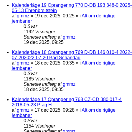
Kalenderlåge 19 Oprangering 770 D-DB 193 348-0 2025-
05-13 Ehrenbreitstein
af
gmmz
»
19 dec 2025, 09:25
» i
Alt om de rigtige
jernbaner
0
Svar
1192
Visninger
Seneste indlæg
af
gmmz
19 dec 2025, 09:25
Kalenderlåge 18 Oprangering 769 D-DB 146 010-4 2022-
07-202022-07-20 Bad Schandau
af
gmmz
»
18 dec 2025, 09:35
» i
Alt om de rigtige
jernbaner
0
Svar
1185
Visninger
Seneste indlæg
af
gmmz
18 dec 2025, 09:35
Kalenderlåge 17 Oprangering 768 CZ-CD 380 017-4
2018-05-23 Prag H
af
gmmz
»
17 dec 2025, 09:28
» i
Alt om de rigtige
jernbaner
0
Svar
1154
Visninger
Seneste indlæg
af
gmmz