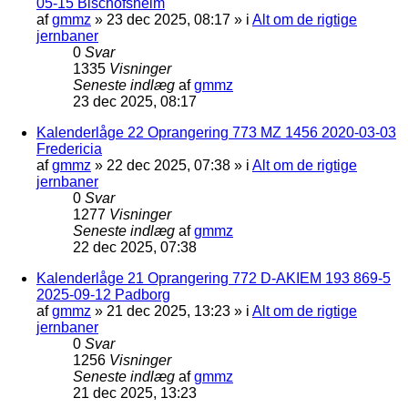
05-15 Bischofsheim
af
gmmz
»
23 dec 2025, 08:17
» i
Alt om de rigtige
jernbaner
0
Svar
1335
Visninger
Seneste indlæg
af
gmmz
23 dec 2025, 08:17
Kalenderlåge 22 Oprangering 773 MZ 1456 2020-03-03
Fredericia
af
gmmz
»
22 dec 2025, 07:38
» i
Alt om de rigtige
jernbaner
0
Svar
1277
Visninger
Seneste indlæg
af
gmmz
22 dec 2025, 07:38
Kalenderlåge 21 Oprangering 772 D-AKIEM 193 869-5
2025-09-12 Padborg
af
gmmz
»
21 dec 2025, 13:23
» i
Alt om de rigtige
jernbaner
0
Svar
1256
Visninger
Seneste indlæg
af
gmmz
21 dec 2025, 13:23