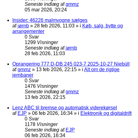
Seneste indlæg
af
gmmz
05 mar 2026, 20:24
Insider: 46226 malmvogne sælges
af
jørnb
»
28 feb 2026, 11:03
» i
Køb, salg, bytte og
arrangementer
0
Svar
1299
Visninger
Seneste indlæg
af
jørnb
28 feb 2026, 11:03
Oprangering 777 D-DB 245 023-7 2025-10-27 Niebüll
af
gmmz
»
13 feb 2026, 22:15
» i
Alt om de rigtige
jernbaner
0
Svar
1476
Visninger
Seneste indlæg
af
gmmz
13 feb 2026, 22:15
Lenz ABC til bremse og automatisk viderekørsel
af
EJP
»
06 feb 2026, 16:34
» i
Elektronik og digitaldrift
0
Svar
1178
Visninger
Seneste indlæg
af
EJP
06 feb 2026, 16:34