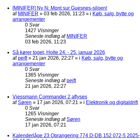
[MINIFER] Ny N: Mont sur Guesnes-siloen!
af
MINIFER
»
03 feb 2026, 11:23
» i
Køb, salg, bytte og
arrangementer
0
Svar
1427
Visninger
Seneste indlæg
af
MINIFER
03 feb 2026, 11:23
Så kører toget, Holte 24. - 25. januar 2026
af
pejft
»
21 jan 2026, 22:27
» i
Køb, salg, bytte og
arrangementer
0
Svar
1365
Visninger
Seneste indlæg
af
pejft
21 jan 2026, 22:27
Viessmann Commander 2 aflyses
af
Søren
»
17 jan 2026, 07:21
» i
Elektronik og digitaldrift
0
Svar
1265
Visninger
Seneste indlæg
af
Søren
17 jan 2026, 07:21
Kalenderlåge 23 Oprangering 774 D-DB 152 072-5 2025-