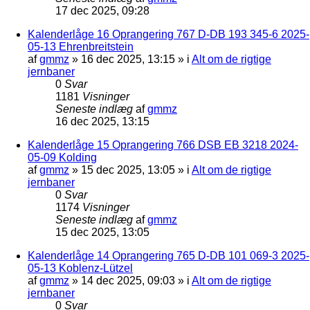
17 dec 2025, 09:28
Kalenderlåge 16 Oprangering 767 D-DB 193 345-6 2025-
05-13 Ehrenbreitstein
af
gmmz
»
16 dec 2025, 13:15
» i
Alt om de rigtige
jernbaner
0
Svar
1181
Visninger
Seneste indlæg
af
gmmz
16 dec 2025, 13:15
Kalenderlåge 15 Oprangering 766 DSB EB 3218 2024-
05-09 Kolding
af
gmmz
»
15 dec 2025, 13:05
» i
Alt om de rigtige
jernbaner
0
Svar
1174
Visninger
Seneste indlæg
af
gmmz
15 dec 2025, 13:05
Kalenderlåge 14 Oprangering 765 D-DB 101 069-3 2025-
05-13 Koblenz-Lützel
af
gmmz
»
14 dec 2025, 09:03
» i
Alt om de rigtige
jernbaner
0
Svar