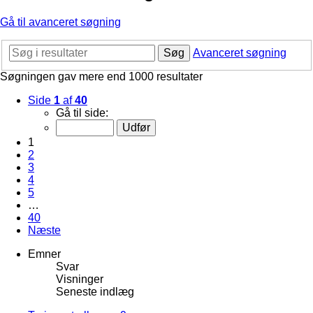
Gå til avanceret søgning
Søg
Avanceret søgning
Søgningen gav mere end 1000 resultater
Side
1
af
40
Gå til side:
1
2
3
4
5
…
40
Næste
Emner
Svar
Visninger
Seneste indlæg