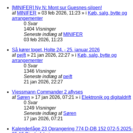
[MINIFER] Ny N: Mont sur Guesnes-siloen!
af
MINIFER
»
03 feb 2026, 11:23
» i
Køb, salg, bytte og
arrangementer
0
Svar
1404
Visninger
Seneste indlæg
af
MINIFER
03 feb 2026, 11:23
Så kører toget, Holte 24. - 25. januar 2026
af
pejft
»
21 jan 2026, 22:27
» i
Køb, salg, bytte og
arrangementer
0
Svar
1346
Visninger
Seneste indlæg
af
pejft
21 jan 2026, 22:27
Viessmann Commander 2 aflyses
af
Søren
»
17 jan 2026, 07:21
» i
Elektronik og digitaldrift
0
Svar
1249
Visninger
Seneste indlæg
af
Søren
17 jan 2026, 07:21
Kalenderlåge 23 Oprangering 774 D-DB 152 072-5 2025-