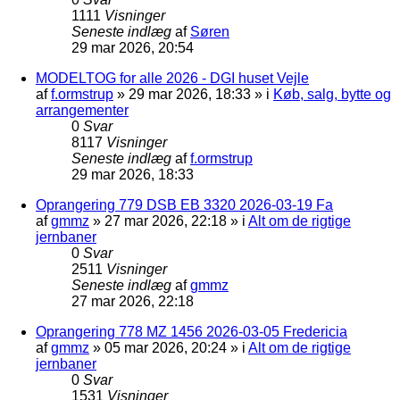
1111
Visninger
Seneste indlæg
af
Søren
29 mar 2026, 20:54
MODELTOG for alle 2026 - DGI huset Vejle
af
f.ormstrup
»
29 mar 2026, 18:33
» i
Køb, salg, bytte og
arrangementer
0
Svar
8117
Visninger
Seneste indlæg
af
f.ormstrup
29 mar 2026, 18:33
Oprangering 779 DSB EB 3320 2026-03-19 Fa
af
gmmz
»
27 mar 2026, 22:18
» i
Alt om de rigtige
jernbaner
0
Svar
2511
Visninger
Seneste indlæg
af
gmmz
27 mar 2026, 22:18
Oprangering 778 MZ 1456 2026-03-05 Fredericia
af
gmmz
»
05 mar 2026, 20:24
» i
Alt om de rigtige
jernbaner
0
Svar
1531
Visninger