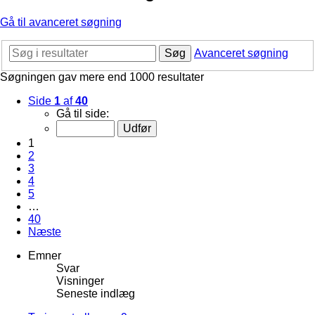
Gå til avanceret søgning
Søg
Avanceret søgning
Søgningen gav mere end 1000 resultater
Side
1
af
40
Gå til side:
1
2
3
4
5
…
40
Næste
Emner
Svar
Visninger
Seneste indlæg