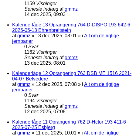
1159
Visninger
Seneste indlæg
af
gmmz
14 dec 2025, 09:03
Kalenderlåge 13 Oprangering 764 D-DISPO 193 642-6
2025-05-13 Ehrenbreitstein
af
gmmz
»
13 dec 2025, 08:01
» i
Alt om de rigtige
jernbaner
0
Svar
1162
Visninger
Seneste indlæg
af
gmmz
13 dec 2025, 08:01
Kalenderlåge 12 Oprangering 763 DSB ME 1516 2021-
04-07 Belvedere
af
gmmz
»
12 dec 2025, 07:08
» i
Alt om de rigtige
jernbaner
0
Svar
1194
Visninger
Seneste indlæg
af
gmmz
12 dec 2025, 07:08
Kalenderlåge 11 Oprangering 762 D-Hctor 193 411-6
2025-07-25 Esbjerg
af
gmmz
»
11 dec 2025, 10:01
» i
Alt om de rigtige