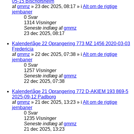
05-15 Bischofsheim
af
gmmz
»
23 dec 2025, 08:17
» i
Alt om de rigtige
jernbaner
0
Svar
1314
Visninger
Seneste indlæg
af
gmmz
23 dec 2025, 08:17
Kalenderlåge 22 Oprangering 773 MZ 1456 2020-03-03
Fredericia
af
gmmz
»
22 dec 2025, 07:38
» i
Alt om de rigtige
jernbaner
0
Svar
1257
Visninger
Seneste indlæg
af
gmmz
22 dec 2025, 07:38
Kalenderlåge 21 Oprangering 772 D-AKIEM 193 869-5
2025-09-12 Padborg
af
gmmz
»
21 dec 2025, 13:23
» i
Alt om de rigtige
jernbaner
0
Svar
1235
Visninger
Seneste indlæg
af
gmmz
21 dec 2025, 13:23