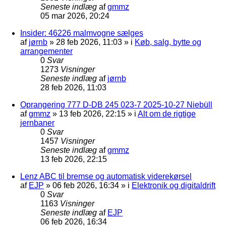
Seneste indlæg
af
gmmz
05 mar 2026, 20:24
Insider: 46226 malmvogne sælges
af
jørnb
»
28 feb 2026, 11:03
» i
Køb, salg, bytte og
arrangementer
0
Svar
1273
Visninger
Seneste indlæg
af
jørnb
28 feb 2026, 11:03
Oprangering 777 D-DB 245 023-7 2025-10-27 Niebüll
af
gmmz
»
13 feb 2026, 22:15
» i
Alt om de rigtige
jernbaner
0
Svar
1457
Visninger
Seneste indlæg
af
gmmz
13 feb 2026, 22:15
Lenz ABC til bremse og automatisk viderekørsel
af
EJP
»
06 feb 2026, 16:34
» i
Elektronik og digitaldrift
0
Svar
1163
Visninger
Seneste indlæg
af
EJP
06 feb 2026, 16:34