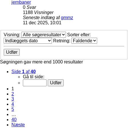
jernbaner
0
Svar
1188
Visninger
Seneste indlæg
af
gmmz
11 dec 2025, 10:01
Visning:
Sorter efter:
Retning:
Søgningen gav mere end 1000 resultater
Side
1
af
40
Gå til side:
1
2
3
4
5
…
40
Næste