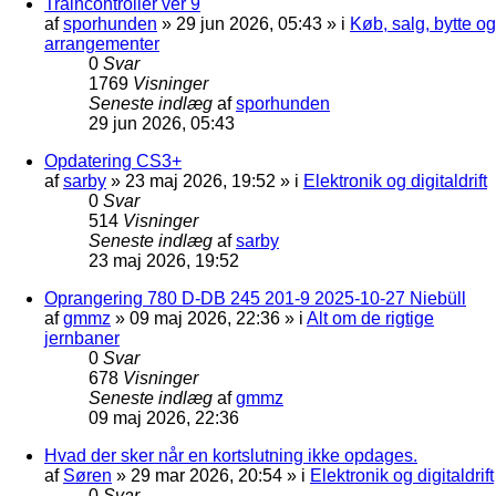
Traincontroller ver 9
af
sporhunden
»
29 jun 2026, 05:43
» i
Køb, salg, bytte og
arrangementer
0
Svar
1769
Visninger
Seneste indlæg
af
sporhunden
29 jun 2026, 05:43
Opdatering CS3+
af
sarby
»
23 maj 2026, 19:52
» i
Elektronik og digitaldrift
0
Svar
514
Visninger
Seneste indlæg
af
sarby
23 maj 2026, 19:52
Oprangering 780 D-DB 245 201-9 2025-10-27 Niebüll
af
gmmz
»
09 maj 2026, 22:36
» i
Alt om de rigtige
jernbaner
0
Svar
678
Visninger
Seneste indlæg
af
gmmz
09 maj 2026, 22:36
Hvad der sker når en kortslutning ikke opdages.
af
Søren
»
29 mar 2026, 20:54
» i
Elektronik og digitaldrift
0
Svar