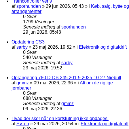
Traincontroller ver 9
af
sporhunden
»
29 jun 2026, 05:43
» i
Køb, salg, bytte og
arrangementer
0
Svar
1799
Visninger
Seneste indlæg
af
sporhunden
29 jun 2026, 05:43
Opdatering CS3+
af
sarby
»
23 maj 2026, 19:52
» i
Elektronik og digitaldrift
0
Svar
540
Visninger
Seneste indlæg
af
sarby
23 maj 2026, 19:52
Oprangering 780 D-DB 245 201-9 2025-10-27 Niebüll
af
gmmz
»
09 maj 2026, 22:36
» i
Alt om de rigtige
jernbaner
0
Svar
688
Visninger
Seneste indlæg
af
gmmz
09 maj 2026, 22:36
Hvad der sker når en kortslutning ikke opdages.
af
Søren
»
29 mar 2026, 20:54
» i
Elektronik og digitaldrift
0
Svar