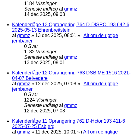
1184
Visninger
Seneste indlæg
af
gmmz
14 dec 2025, 09:03
Kalenderlåge 13 Oprangering 764 D-DISPO 193 642-6
2025-05-13 Ehrenbreitstein
af
gmmz
»
13 dec 2025, 08:01
» i
Alt om de rigtige
jernbaner
0
Svar
1182
Visninger
Seneste indlæg
af
gmmz
13 dec 2025, 08:01
Kalenderlåge 12 Oprangering 763 DSB ME 1516 2021-
04-07 Belvedere
af
gmmz
»
12 dec 2025, 07:08
» i
Alt om de rigtige
jernbaner
0
Svar
1224
Visninger
Seneste indlæg
af
gmmz
12 dec 2025, 07:08
Kalenderlåge 11 Oprangering 762 D-Hctor 193 411-6
2025-07-25 Esbjerg
af
gmmz
»
11 dec 2025, 10:01
» i
Alt om de rigtige