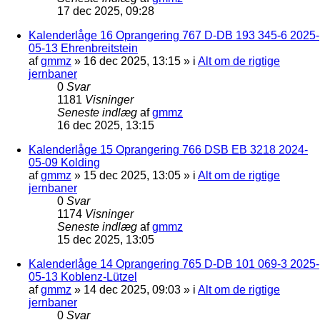
17 dec 2025, 09:28
Kalenderlåge 16 Oprangering 767 D-DB 193 345-6 2025-
05-13 Ehrenbreitstein
af
gmmz
»
16 dec 2025, 13:15
» i
Alt om de rigtige
jernbaner
0
Svar
1181
Visninger
Seneste indlæg
af
gmmz
16 dec 2025, 13:15
Kalenderlåge 15 Oprangering 766 DSB EB 3218 2024-
05-09 Kolding
af
gmmz
»
15 dec 2025, 13:05
» i
Alt om de rigtige
jernbaner
0
Svar
1174
Visninger
Seneste indlæg
af
gmmz
15 dec 2025, 13:05
Kalenderlåge 14 Oprangering 765 D-DB 101 069-3 2025-
05-13 Koblenz-Lützel
af
gmmz
»
14 dec 2025, 09:03
» i
Alt om de rigtige
jernbaner
0
Svar