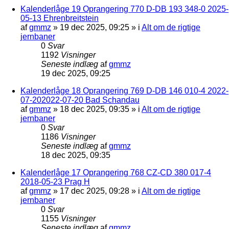
Kalenderlåge 19 Oprangering 770 D-DB 193 348-0 2025-
05-13 Ehrenbreitstein
af
gmmz
»
19 dec 2025, 09:25
» i
Alt om de rigtige
jernbaner
0
Svar
1192
Visninger
Seneste indlæg
af
gmmz
19 dec 2025, 09:25
Kalenderlåge 18 Oprangering 769 D-DB 146 010-4 2022-
07-202022-07-20 Bad Schandau
af
gmmz
»
18 dec 2025, 09:35
» i
Alt om de rigtige
jernbaner
0
Svar
1186
Visninger
Seneste indlæg
af
gmmz
18 dec 2025, 09:35
Kalenderlåge 17 Oprangering 768 CZ-CD 380 017-4
2018-05-23 Prag H
af
gmmz
»
17 dec 2025, 09:28
» i
Alt om de rigtige
jernbaner
0
Svar
1155
Visninger
Seneste indlæg
af
gmmz