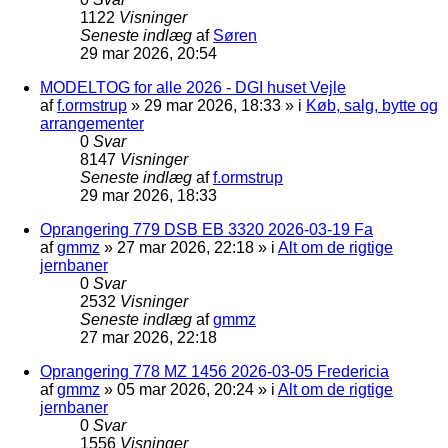
1122
Visninger
Seneste indlæg
af
Søren
29 mar 2026, 20:54
MODELTOG for alle 2026 - DGI huset Vejle
af
f.ormstrup
»
29 mar 2026, 18:33
» i
Køb, salg, bytte og
arrangementer
0
Svar
8147
Visninger
Seneste indlæg
af
f.ormstrup
29 mar 2026, 18:33
Oprangering 779 DSB EB 3320 2026-03-19 Fa
af
gmmz
»
27 mar 2026, 22:18
» i
Alt om de rigtige
jernbaner
0
Svar
2532
Visninger
Seneste indlæg
af
gmmz
27 mar 2026, 22:18
Oprangering 778 MZ 1456 2026-03-05 Fredericia
af
gmmz
»
05 mar 2026, 20:24
» i
Alt om de rigtige
jernbaner
0
Svar
1556
Visninger