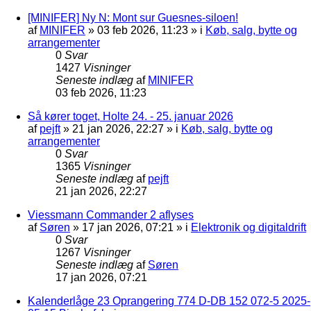
[MINIFER] Ny N: Mont sur Guesnes-siloen!
af
MINIFER
»
03 feb 2026, 11:23
» i
Køb, salg, bytte og
arrangementer
0
Svar
1427
Visninger
Seneste indlæg
af
MINIFER
03 feb 2026, 11:23
Så kører toget, Holte 24. - 25. januar 2026
af
pejft
»
21 jan 2026, 22:27
» i
Køb, salg, bytte og
arrangementer
0
Svar
1365
Visninger
Seneste indlæg
af
pejft
21 jan 2026, 22:27
Viessmann Commander 2 aflyses
af
Søren
»
17 jan 2026, 07:21
» i
Elektronik og digitaldrift
0
Svar
1267
Visninger
Seneste indlæg
af
Søren
17 jan 2026, 07:21
Kalenderlåge 23 Oprangering 774 D-DB 152 072-5 2025-