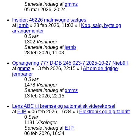
Seneste indlæg
af
gmmz
05 mar 2026, 20:24
Insider: 46226 malmvogne sælges
af
jørnb
»
28 feb 2026, 11:03
» i
Køb, salg, bytte og
arrangementer
0
Svar
1302
Visninger
Seneste indlæg
af
jørnb
28 feb 2026, 11:03
Oprangering 777 D-DB 245 023-7 2025-10-27 Niebüll
af
gmmz
»
13 feb 2026, 22:15
» i
Alt om de rigtige
jernbaner
0
Svar
1478
Visninger
Seneste indlæg
af
gmmz
13 feb 2026, 22:15
Lenz ABC til bremse og automatisk viderekørsel
af
EJP
»
06 feb 2026, 16:34
» i
Elektronik og digitaldrift
0
Svar
1181
Visninger
Seneste indlæg
af
EJP
06 feb 2026, 16:34