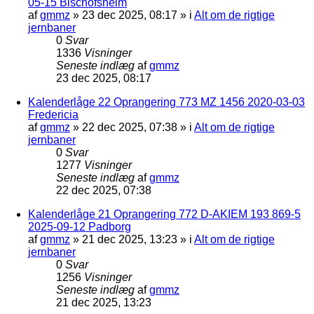
05-15 Bischofsheim
af
gmmz
»
23 dec 2025, 08:17
» i
Alt om de rigtige
jernbaner
0
Svar
1336
Visninger
Seneste indlæg
af
gmmz
23 dec 2025, 08:17
Kalenderlåge 22 Oprangering 773 MZ 1456 2020-03-03
Fredericia
af
gmmz
»
22 dec 2025, 07:38
» i
Alt om de rigtige
jernbaner
0
Svar
1277
Visninger
Seneste indlæg
af
gmmz
22 dec 2025, 07:38
Kalenderlåge 21 Oprangering 772 D-AKIEM 193 869-5
2025-09-12 Padborg
af
gmmz
»
21 dec 2025, 13:23
» i
Alt om de rigtige
jernbaner
0
Svar
1256
Visninger
Seneste indlæg
af
gmmz
21 dec 2025, 13:23