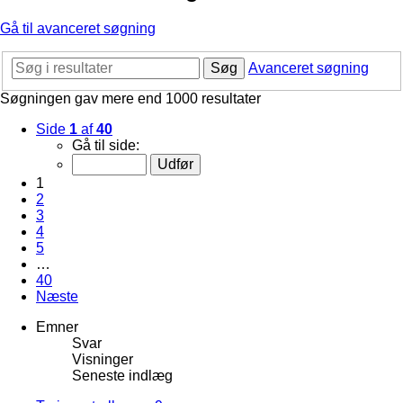
Gå til avanceret søgning
Søg
Avanceret søgning
Søgningen gav mere end 1000 resultater
Side
1
af
40
Gå til side:
1
2
3
4
5
…
40
Næste
Emner
Svar
Visninger
Seneste indlæg