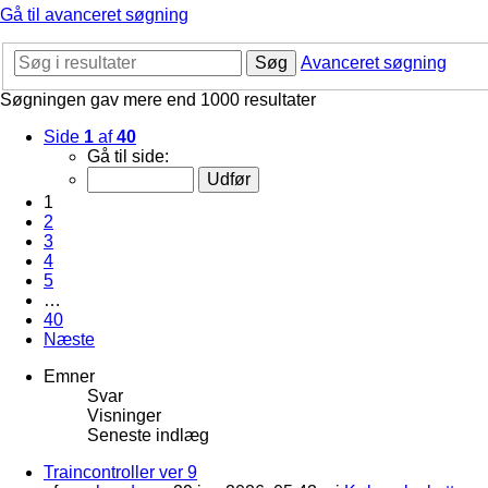
Gå til avanceret søgning
Søg
Avanceret søgning
Søgningen gav mere end 1000 resultater
Side
1
af
40
Gå til side:
1
2
3
4
5
…
40
Næste
Emner
Svar
Visninger
Seneste indlæg
Traincontroller ver 9