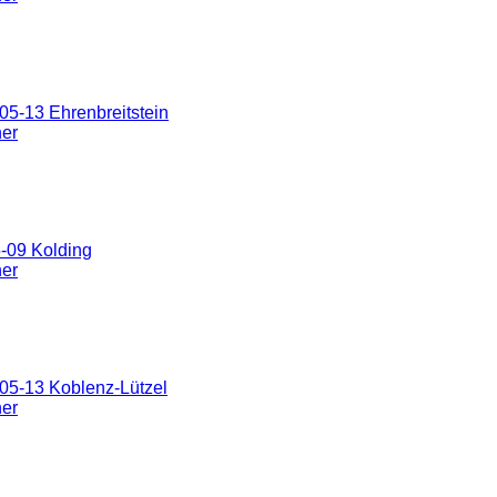
5-13 Ehrenbreitstein
ner
-09 Kolding
ner
05-13 Koblenz-Lützel
ner