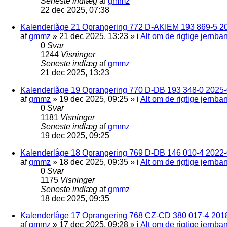
Seneste indlæg
af
gmmz
22 dec 2025, 07:38
Kalenderlåge 21 Oprangering 772 D-AKIEM 193 869-5 2
af
gmmz
»
21 dec 2025, 13:23
» i
Alt om de rigtige jernba
0
Svar
1244
Visninger
Seneste indlæg
af
gmmz
21 dec 2025, 13:23
Kalenderlåge 19 Oprangering 770 D-DB 193 348-0 2025-0
af
gmmz
»
19 dec 2025, 09:25
» i
Alt om de rigtige jernba
0
Svar
1181
Visninger
Seneste indlæg
af
gmmz
19 dec 2025, 09:25
Kalenderlåge 18 Oprangering 769 D-DB 146 010-4 2022
af
gmmz
»
18 dec 2025, 09:35
» i
Alt om de rigtige jernba
0
Svar
1175
Visninger
Seneste indlæg
af
gmmz
18 dec 2025, 09:35
Kalenderlåge 17 Oprangering 768 CZ-CD 380 017-4 201
af
gmmz
»
17 dec 2025, 09:28
» i
Alt om de rigtige jernba