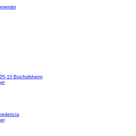
gementer
05-15 Bischofsheim
ner
redericia
ner