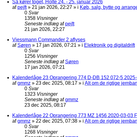
Så kører toget, Holte 24. - 25. januar 2026
af
pejft
»
21 jan 2026, 22:27
» i
Køb, salg, bytte og arran
0
Svar
1358
Visninger
Seneste indlæg
af
pejft
21 jan 2026, 22:27
Viessmann Commander 2 aflyses
af
Søren
»
17 jan 2026, 07:21
» i
Elektronik og digitaldrift
0
Svar
1256
Visninger
Seneste indlæg
af
Søren
17 jan 2026, 07:21
Kalenderlåge 23 Oprangering 774 D-DB 152 072-5 2025-
af
gmmz
»
23 dec 2025, 08:17
» i
Alt om de rigtige jernba
0
Svar
1323
Visninger
Seneste indlæg
af
gmmz
23 dec 2025, 08:17
Kalenderlåge 22 Oprangering 773 MZ 1456 2020-03-03 F
af
gmmz
»
22 dec 2025, 07:38
» i
Alt om de rigtige jernba
0
Svar
1268
Visninger