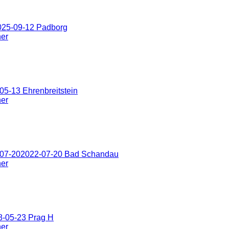
025-09-12 Padborg
ner
5-13 Ehrenbreitstein
ner
-07-202022-07-20 Bad Schandau
ner
8-05-23 Prag H
ner