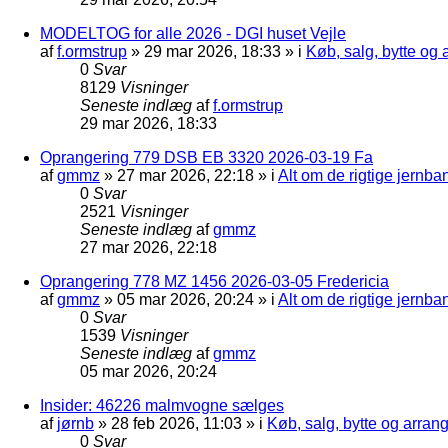
MODELTOG for alle 2026 - DGI huset Vejle
af
f.ormstrup
»
29 mar 2026, 18:33
» i
Køb, salg, bytte og
0
Svar
8129
Visninger
Seneste indlæg
af
f.ormstrup
29 mar 2026, 18:33
Oprangering 779 DSB EB 3320 2026-03-19 Fa
af
gmmz
»
27 mar 2026, 22:18
» i
Alt om de rigtige jernba
0
Svar
2521
Visninger
Seneste indlæg
af
gmmz
27 mar 2026, 22:18
Oprangering 778 MZ 1456 2026-03-05 Fredericia
af
gmmz
»
05 mar 2026, 20:24
» i
Alt om de rigtige jernba
0
Svar
1539
Visninger
Seneste indlæg
af
gmmz
05 mar 2026, 20:24
Insider: 46226 malmvogne sælges
af
jørnb
»
28 feb 2026, 11:03
» i
Køb, salg, bytte og arra
0
Svar