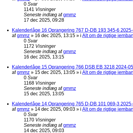
0
Svar
1141
Visninger
Seneste indlæg
af
gmmz
17 dec 2025, 09:28
Kalenderlåge 16 Oprangering 767 D-DB 193 345-6 2025-0
af
gmmz
»
16 dec 2025, 13:15
» i
Alt om de rigtige jernba
0
Svar
1172
Visninger
Seneste indlæg
af
gmmz
16 dec 2025, 13:15
Kalenderlåge 15 Oprangering 766 DSB EB 3218 2024-05
af
gmmz
»
15 dec 2025, 13:05
» i
Alt om de rigtige jernba
0
Svar
1168
Visninger
Seneste indlæg
af
gmmz
15 dec 2025, 13:05
Kalenderlåge 14 Oprangering 765 D-DB 101 069-3 2025-
af
gmmz
»
14 dec 2025, 09:03
» i
Alt om de rigtige jernba
0
Svar
1170
Visninger
Seneste indlæg
af
gmmz
14 dec 2025, 09:03