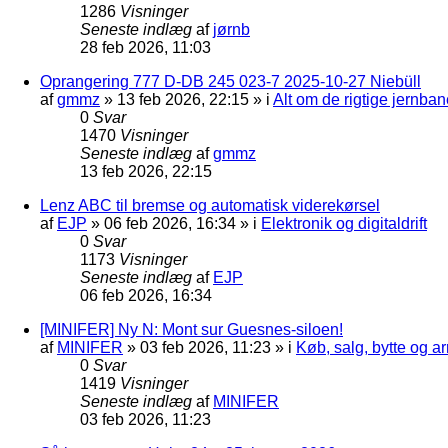
1286
Visninger
Seneste indlæg
af
jørnb
28 feb 2026, 11:03
Oprangering 777 D-DB 245 023-7 2025-10-27 Niebüll
af
gmmz
»
13 feb 2026, 22:15
» i
Alt om de rigtige jernban
0
Svar
1470
Visninger
Seneste indlæg
af
gmmz
13 feb 2026, 22:15
Lenz ABC til bremse og automatisk viderekørsel
af
EJP
»
06 feb 2026, 16:34
» i
Elektronik og digitaldrift
0
Svar
1173
Visninger
Seneste indlæg
af
EJP
06 feb 2026, 16:34
[MINIFER] Ny N: Mont sur Guesnes-siloen!
af
MINIFER
»
03 feb 2026, 11:23
» i
Køb, salg, bytte og 
0
Svar
1419
Visninger
Seneste indlæg
af
MINIFER
03 feb 2026, 11:23