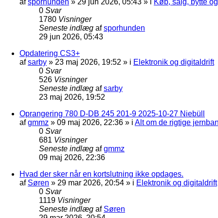
af
sporhunden
»
29 jun 2026, 05:43
» i
Køb, salg, bytte o
0
Svar
1780
Visninger
Seneste indlæg
af
sporhunden
29 jun 2026, 05:43
Opdatering CS3+
af
sarby
»
23 maj 2026, 19:52
» i
Elektronik og digitaldrift
0
Svar
526
Visninger
Seneste indlæg
af
sarby
23 maj 2026, 19:52
Oprangering 780 D-DB 245 201-9 2025-10-27 Niebüll
af
gmmz
»
09 maj 2026, 22:36
» i
Alt om de rigtige jernba
0
Svar
681
Visninger
Seneste indlæg
af
gmmz
09 maj 2026, 22:36
Hvad der sker når en kortslutning ikke opdages.
af
Søren
»
29 mar 2026, 20:54
» i
Elektronik og digitaldrift
0
Svar
1119
Visninger
Seneste indlæg
af
Søren
29 mar 2026, 20:54