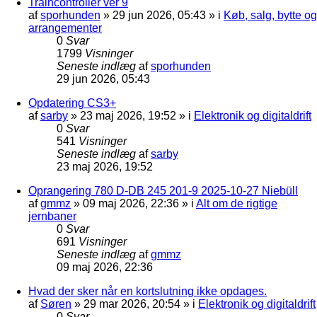
Traincontroller ver 9
af
sporhunden
»
29 jun 2026, 05:43
» i
Køb, salg, bytte og
arrangementer
0
Svar
1799
Visninger
Seneste indlæg
af
sporhunden
29 jun 2026, 05:43
Opdatering CS3+
af
sarby
»
23 maj 2026, 19:52
» i
Elektronik og digitaldrift
0
Svar
541
Visninger
Seneste indlæg
af
sarby
23 maj 2026, 19:52
Oprangering 780 D-DB 245 201-9 2025-10-27 Niebüll
af
gmmz
»
09 maj 2026, 22:36
» i
Alt om de rigtige
jernbaner
0
Svar
691
Visninger
Seneste indlæg
af
gmmz
09 maj 2026, 22:36
Hvad der sker når en kortslutning ikke opdages.
af
Søren
»
29 mar 2026, 20:54
» i
Elektronik og digitaldrift
0
Svar