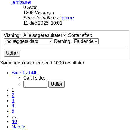
jernbaner
0
Svar
1208
Visninger
Seneste indlæg
af
gmmz
11 dec 2025, 10:01
Visning:
Sorter efter:
Retning:
Søgningen gav mere end 1000 resultater
Side
1
af
40
Gå til side:
1
2
3
4
5
…
40
Næste