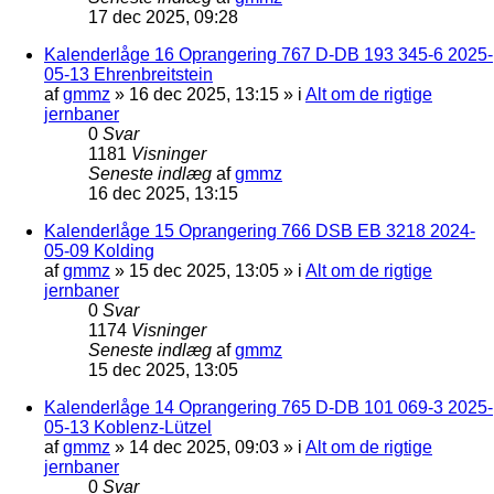
17 dec 2025, 09:28
Kalenderlåge 16 Oprangering 767 D-DB 193 345-6 2025-
05-13 Ehrenbreitstein
af
gmmz
»
16 dec 2025, 13:15
» i
Alt om de rigtige
jernbaner
0
Svar
1181
Visninger
Seneste indlæg
af
gmmz
16 dec 2025, 13:15
Kalenderlåge 15 Oprangering 766 DSB EB 3218 2024-
05-09 Kolding
af
gmmz
»
15 dec 2025, 13:05
» i
Alt om de rigtige
jernbaner
0
Svar
1174
Visninger
Seneste indlæg
af
gmmz
15 dec 2025, 13:05
Kalenderlåge 14 Oprangering 765 D-DB 101 069-3 2025-
05-13 Koblenz-Lützel
af
gmmz
»
14 dec 2025, 09:03
» i
Alt om de rigtige
jernbaner
0
Svar