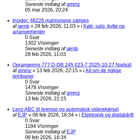
Seneste indlæg
af
gmmz
05 mar 2026, 20:24
Insider: 46226 malmvogne sælges
af
jørnb
»
28 feb 2026, 11:03
» i
Køb, salg, bytte og
arrangementer
0
Svar
1302
Visninger
Seneste indlæg
af
jørnb
28 feb 2026, 11:03
Oprangering 777 D-DB 245 023-7 2025-10-27 Niebüll
af
gmmz
»
13 feb 2026, 22:15
» i
Alt om de rigtige
jernbaner
0
Svar
1478
Visninger
Seneste indlæg
af
gmmz
13 feb 2026, 22:15
Lenz ABC til bremse og automatisk viderekørsel
af
EJP
»
06 feb 2026, 16:34
» i
Elektronik og digitaldrift
0
Svar
1184
Visninger
Seneste indlæg
af
EJP
06 feb 2026, 16:34