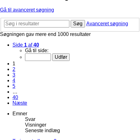
Gå til avanceret søgning
Søg
Avanceret søgning
Søgningen gav mere end 1000 resultater
Side
1
af
40
Gå til side:
1
2
3
4
5
…
40
Næste
Emner
Svar
Visninger
Seneste indlæg