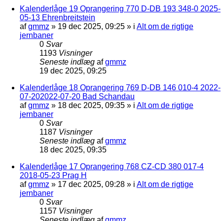
Kalenderlåge 19 Oprangering 770 D-DB 193 348-0 2025-
05-13 Ehrenbreitstein
af
gmmz
»
19 dec 2025, 09:25
» i
Alt om de rigtige
jernbaner
0
Svar
1193
Visninger
Seneste indlæg
af
gmmz
19 dec 2025, 09:25
Kalenderlåge 18 Oprangering 769 D-DB 146 010-4 2022-
07-202022-07-20 Bad Schandau
af
gmmz
»
18 dec 2025, 09:35
» i
Alt om de rigtige
jernbaner
0
Svar
1187
Visninger
Seneste indlæg
af
gmmz
18 dec 2025, 09:35
Kalenderlåge 17 Oprangering 768 CZ-CD 380 017-4
2018-05-23 Prag H
af
gmmz
»
17 dec 2025, 09:28
» i
Alt om de rigtige
jernbaner
0
Svar
1157
Visninger
Seneste indlæg
af
gmmz