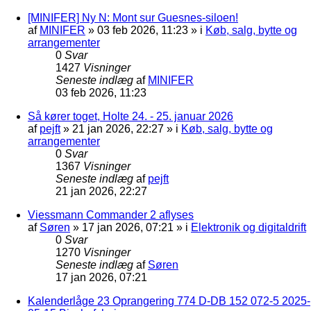
[MINIFER] Ny N: Mont sur Guesnes-siloen!
af
MINIFER
»
03 feb 2026, 11:23
» i
Køb, salg, bytte og
arrangementer
0
Svar
1427
Visninger
Seneste indlæg
af
MINIFER
03 feb 2026, 11:23
Så kører toget, Holte 24. - 25. januar 2026
af
pejft
»
21 jan 2026, 22:27
» i
Køb, salg, bytte og
arrangementer
0
Svar
1367
Visninger
Seneste indlæg
af
pejft
21 jan 2026, 22:27
Viessmann Commander 2 aflyses
af
Søren
»
17 jan 2026, 07:21
» i
Elektronik og digitaldrift
0
Svar
1270
Visninger
Seneste indlæg
af
Søren
17 jan 2026, 07:21
Kalenderlåge 23 Oprangering 774 D-DB 152 072-5 2025-