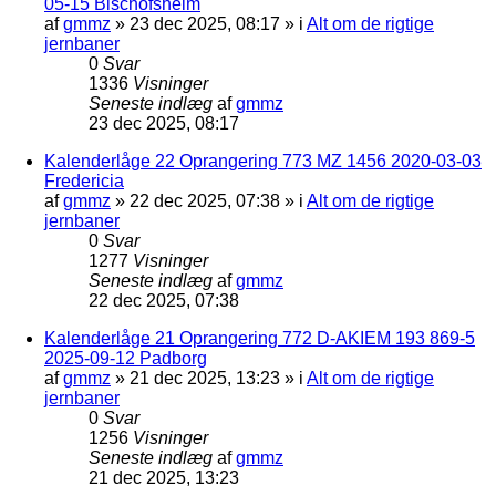
05-15 Bischofsheim
af
gmmz
»
23 dec 2025, 08:17
» i
Alt om de rigtige
jernbaner
0
Svar
1336
Visninger
Seneste indlæg
af
gmmz
23 dec 2025, 08:17
Kalenderlåge 22 Oprangering 773 MZ 1456 2020-03-03
Fredericia
af
gmmz
»
22 dec 2025, 07:38
» i
Alt om de rigtige
jernbaner
0
Svar
1277
Visninger
Seneste indlæg
af
gmmz
22 dec 2025, 07:38
Kalenderlåge 21 Oprangering 772 D-AKIEM 193 869-5
2025-09-12 Padborg
af
gmmz
»
21 dec 2025, 13:23
» i
Alt om de rigtige
jernbaner
0
Svar
1256
Visninger
Seneste indlæg
af
gmmz
21 dec 2025, 13:23