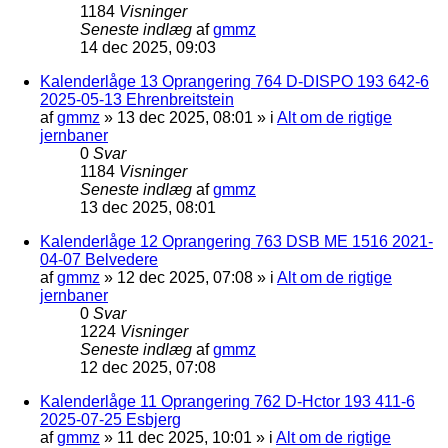
1184
Visninger
Seneste indlæg
af
gmmz
14 dec 2025, 09:03
Kalenderlåge 13 Oprangering 764 D-DISPO 193 642-6
2025-05-13 Ehrenbreitstein
af
gmmz
»
13 dec 2025, 08:01
» i
Alt om de rigtige
jernbaner
0
Svar
1184
Visninger
Seneste indlæg
af
gmmz
13 dec 2025, 08:01
Kalenderlåge 12 Oprangering 763 DSB ME 1516 2021-
04-07 Belvedere
af
gmmz
»
12 dec 2025, 07:08
» i
Alt om de rigtige
jernbaner
0
Svar
1224
Visninger
Seneste indlæg
af
gmmz
12 dec 2025, 07:08
Kalenderlåge 11 Oprangering 762 D-Hctor 193 411-6
2025-07-25 Esbjerg
af
gmmz
»
11 dec 2025, 10:01
» i
Alt om de rigtige