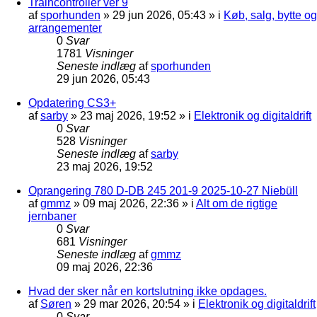
Traincontroller ver 9
af
sporhunden
»
29 jun 2026, 05:43
» i
Køb, salg, bytte og
arrangementer
0
Svar
1781
Visninger
Seneste indlæg
af
sporhunden
29 jun 2026, 05:43
Opdatering CS3+
af
sarby
»
23 maj 2026, 19:52
» i
Elektronik og digitaldrift
0
Svar
528
Visninger
Seneste indlæg
af
sarby
23 maj 2026, 19:52
Oprangering 780 D-DB 245 201-9 2025-10-27 Niebüll
af
gmmz
»
09 maj 2026, 22:36
» i
Alt om de rigtige
jernbaner
0
Svar
681
Visninger
Seneste indlæg
af
gmmz
09 maj 2026, 22:36
Hvad der sker når en kortslutning ikke opdages.
af
Søren
»
29 mar 2026, 20:54
» i
Elektronik og digitaldrift
0
Svar