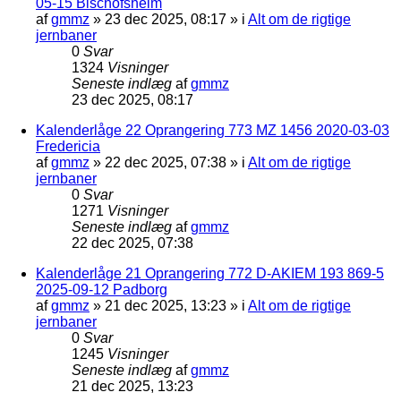
05-15 Bischofsheim
af
gmmz
»
23 dec 2025, 08:17
» i
Alt om de rigtige
jernbaner
0
Svar
1324
Visninger
Seneste indlæg
af
gmmz
23 dec 2025, 08:17
Kalenderlåge 22 Oprangering 773 MZ 1456 2020-03-03
Fredericia
af
gmmz
»
22 dec 2025, 07:38
» i
Alt om de rigtige
jernbaner
0
Svar
1271
Visninger
Seneste indlæg
af
gmmz
22 dec 2025, 07:38
Kalenderlåge 21 Oprangering 772 D-AKIEM 193 869-5
2025-09-12 Padborg
af
gmmz
»
21 dec 2025, 13:23
» i
Alt om de rigtige
jernbaner
0
Svar
1245
Visninger
Seneste indlæg
af
gmmz
21 dec 2025, 13:23