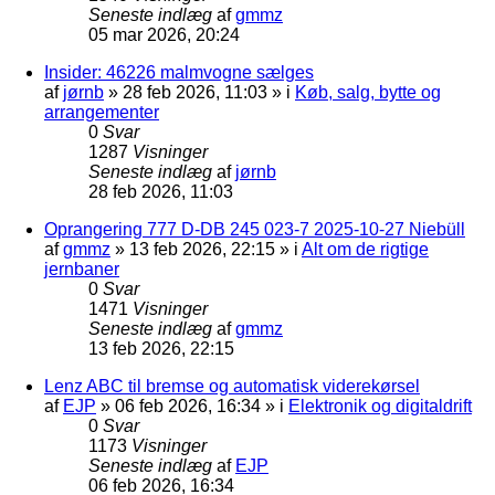
Seneste indlæg
af
gmmz
05 mar 2026, 20:24
Insider: 46226 malmvogne sælges
af
jørnb
»
28 feb 2026, 11:03
» i
Køb, salg, bytte og
arrangementer
0
Svar
1287
Visninger
Seneste indlæg
af
jørnb
28 feb 2026, 11:03
Oprangering 777 D-DB 245 023-7 2025-10-27 Niebüll
af
gmmz
»
13 feb 2026, 22:15
» i
Alt om de rigtige
jernbaner
0
Svar
1471
Visninger
Seneste indlæg
af
gmmz
13 feb 2026, 22:15
Lenz ABC til bremse og automatisk viderekørsel
af
EJP
»
06 feb 2026, 16:34
» i
Elektronik og digitaldrift
0
Svar
1173
Visninger
Seneste indlæg
af
EJP
06 feb 2026, 16:34