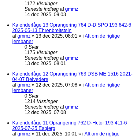
1172
Visninger
Seneste indlæg
af
gmmz
14 dec 2025, 09:03
Kalenderlåge 13 Oprangering 764 D-DISPO 193 642-6
2025-05-13 Ehrenbreitstein
af
gmmz
»
13 dec 2025, 08:01
» i
Alt om de rigtige
jernbaner
0
Svar
1175
Visninger
Seneste indlæg
af
gmmz
13 dec 2025, 08:01
Kalenderlåge 12 Oprangering 763 DSB ME 1516 2021-
04-07 Belvedere
af
gmmz
»
12 dec 2025, 07:08
» i
Alt om de rigtige
jernbaner
0
Svar
1214
Visninger
Seneste indlæg
af
gmmz
12 dec 2025, 07:08
Kalenderlåge 11 Oprangering 762 D-Hctor 193 411-6
2025-07-25 Esbjerg
af
gmmz
»
11 dec 2025, 10:01
» i
Alt om de rigtige