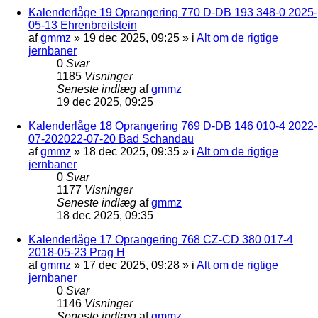
Kalenderlåge 19 Oprangering 770 D-DB 193 348-0 2025-
05-13 Ehrenbreitstein
af
gmmz
»
19 dec 2025, 09:25
» i
Alt om de rigtige
jernbaner
0
Svar
1185
Visninger
Seneste indlæg
af
gmmz
19 dec 2025, 09:25
Kalenderlåge 18 Oprangering 769 D-DB 146 010-4 2022-
07-202022-07-20 Bad Schandau
af
gmmz
»
18 dec 2025, 09:35
» i
Alt om de rigtige
jernbaner
0
Svar
1177
Visninger
Seneste indlæg
af
gmmz
18 dec 2025, 09:35
Kalenderlåge 17 Oprangering 768 CZ-CD 380 017-4
2018-05-23 Prag H
af
gmmz
»
17 dec 2025, 09:28
» i
Alt om de rigtige
jernbaner
0
Svar
1146
Visninger
Seneste indlæg
af
gmmz