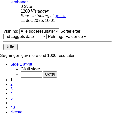
jernbaner
0
Svar
1200
Visninger
Seneste indlæg
af
gmmz
11 dec 2025, 10:01
Visning:
Sorter efter:
Retning:
Søgningen gav mere end 1000 resultater
Side
1
af
40
Gå til side:
1
2
3
4
5
…
40
Næste