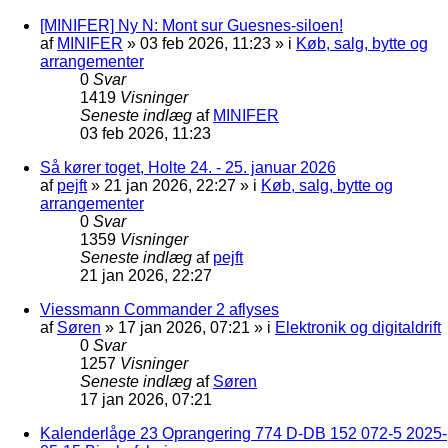
[MINIFER] Ny N: Mont sur Guesnes-siloen!
af
MINIFER
»
03 feb 2026, 11:23
» i
Køb, salg, bytte og
arrangementer
0
Svar
1419
Visninger
Seneste indlæg
af
MINIFER
03 feb 2026, 11:23
Så kører toget, Holte 24. - 25. januar 2026
af
pejft
»
21 jan 2026, 22:27
» i
Køb, salg, bytte og
arrangementer
0
Svar
1359
Visninger
Seneste indlæg
af
pejft
21 jan 2026, 22:27
Viessmann Commander 2 aflyses
af
Søren
»
17 jan 2026, 07:21
» i
Elektronik og digitaldrift
0
Svar
1257
Visninger
Seneste indlæg
af
Søren
17 jan 2026, 07:21
Kalenderlåge 23 Oprangering 774 D-DB 152 072-5 2025-