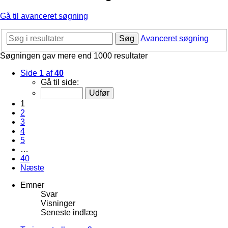
Gå til avanceret søgning
Søg
Avanceret søgning
Søgningen gav mere end 1000 resultater
Side
1
af
40
Gå til side:
1
2
3
4
5
…
40
Næste
Emner
Svar
Visninger
Seneste indlæg