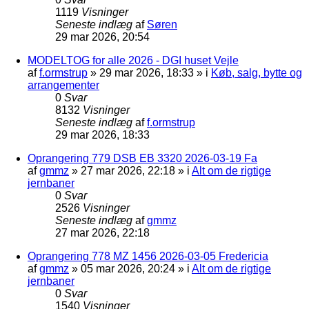
1119
Visninger
Seneste indlæg
af
Søren
29 mar 2026, 20:54
MODELTOG for alle 2026 - DGI huset Vejle
af
f.ormstrup
»
29 mar 2026, 18:33
» i
Køb, salg, bytte og
arrangementer
0
Svar
8132
Visninger
Seneste indlæg
af
f.ormstrup
29 mar 2026, 18:33
Oprangering 779 DSB EB 3320 2026-03-19 Fa
af
gmmz
»
27 mar 2026, 22:18
» i
Alt om de rigtige
jernbaner
0
Svar
2526
Visninger
Seneste indlæg
af
gmmz
27 mar 2026, 22:18
Oprangering 778 MZ 1456 2026-03-05 Fredericia
af
gmmz
»
05 mar 2026, 20:24
» i
Alt om de rigtige
jernbaner
0
Svar
1540
Visninger