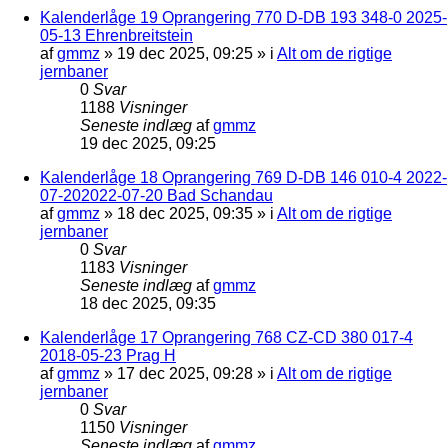
Kalenderlåge 19 Oprangering 770 D-DB 193 348-0 2025-
05-13 Ehrenbreitstein
af
gmmz
»
19 dec 2025, 09:25
» i
Alt om de rigtige
jernbaner
0
Svar
1188
Visninger
Seneste indlæg
af
gmmz
19 dec 2025, 09:25
Kalenderlåge 18 Oprangering 769 D-DB 146 010-4 2022-
07-202022-07-20 Bad Schandau
af
gmmz
»
18 dec 2025, 09:35
» i
Alt om de rigtige
jernbaner
0
Svar
1183
Visninger
Seneste indlæg
af
gmmz
18 dec 2025, 09:35
Kalenderlåge 17 Oprangering 768 CZ-CD 380 017-4
2018-05-23 Prag H
af
gmmz
»
17 dec 2025, 09:28
» i
Alt om de rigtige
jernbaner
0
Svar
1150
Visninger
Seneste indlæg
af
gmmz