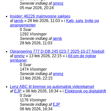
Seneste indlæg
af
gmmz
05 mar 2026, 20:24
Insider: 46226 malmvogne sælges
af
jørnb
»
28 feb 2026, 11:03
» i
Køb, salg, bytte og
arrangementer
0
Svar
1292
Visninger
Seneste indlæg
af
jørnb
28 feb 2026, 11:03
Oprangering 777 D-DB 245 023-7 2025-10-27 Niebüll
af
gmmz
»
13 feb 2026, 22:15
» i
Alt om de rigtige
jernbaner
0
Svar
1474
Visninger
Seneste indlæg
af
gmmz
13 feb 2026, 22:15
Lenz ABC til bremse og automatisk viderekørsel
af
EJP
»
06 feb 2026, 16:34
» i
Elektronik og digitaldrift
0
Svar
1176
Visninger
Seneste indlæg
af
EJP
06 feb 2026, 16:34