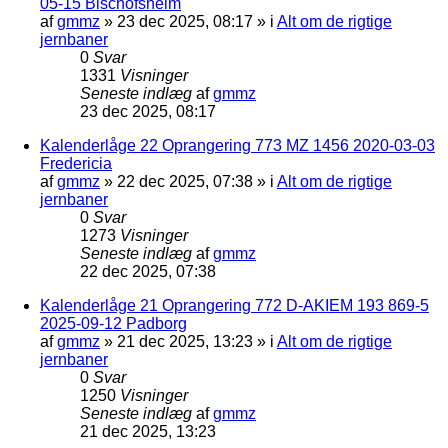
05-15 Bischofsheim
af
gmmz
»
23 dec 2025, 08:17
» i
Alt om de rigtige
jernbaner
0
Svar
1331
Visninger
Seneste indlæg
af
gmmz
23 dec 2025, 08:17
Kalenderlåge 22 Oprangering 773 MZ 1456 2020-03-03
Fredericia
af
gmmz
»
22 dec 2025, 07:38
» i
Alt om de rigtige
jernbaner
0
Svar
1273
Visninger
Seneste indlæg
af
gmmz
22 dec 2025, 07:38
Kalenderlåge 21 Oprangering 772 D-AKIEM 193 869-5
2025-09-12 Padborg
af
gmmz
»
21 dec 2025, 13:23
» i
Alt om de rigtige
jernbaner
0
Svar
1250
Visninger
Seneste indlæg
af
gmmz
21 dec 2025, 13:23