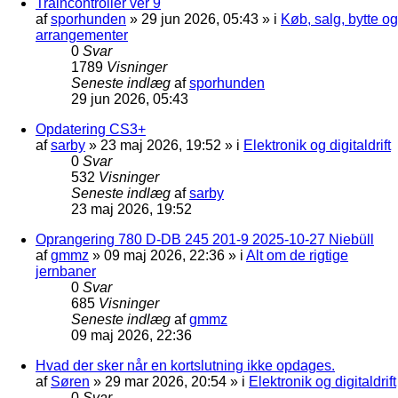
Traincontroller ver 9
af
sporhunden
»
29 jun 2026, 05:43
» i
Køb, salg, bytte og
arrangementer
0
Svar
1789
Visninger
Seneste indlæg
af
sporhunden
29 jun 2026, 05:43
Opdatering CS3+
af
sarby
»
23 maj 2026, 19:52
» i
Elektronik og digitaldrift
0
Svar
532
Visninger
Seneste indlæg
af
sarby
23 maj 2026, 19:52
Oprangering 780 D-DB 245 201-9 2025-10-27 Niebüll
af
gmmz
»
09 maj 2026, 22:36
» i
Alt om de rigtige
jernbaner
0
Svar
685
Visninger
Seneste indlæg
af
gmmz
09 maj 2026, 22:36
Hvad der sker når en kortslutning ikke opdages.
af
Søren
»
29 mar 2026, 20:54
» i
Elektronik og digitaldrift
0
Svar