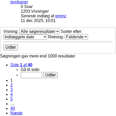
jernbaner
0
Svar
1203
Visninger
Seneste indlæg
af
gmmz
11 dec 2025, 10:01
Visning:
Sorter efter:
Retning:
Søgningen gav mere end 1000 resultater
Side
1
af
40
Gå til side:
1
2
3
4
5
…
40
Næste