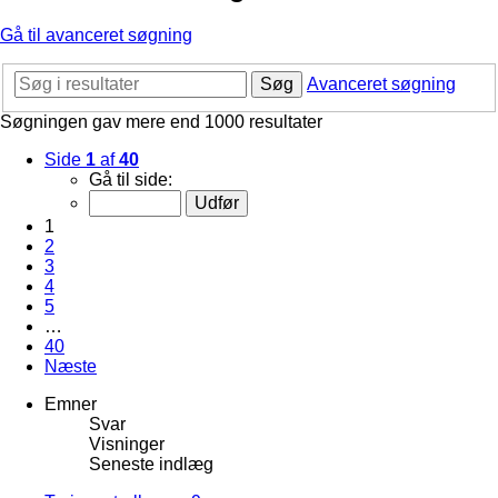
Gå til avanceret søgning
Søg
Avanceret søgning
Søgningen gav mere end 1000 resultater
Side
1
af
40
Gå til side:
1
2
3
4
5
…
40
Næste
Emner
Svar
Visninger
Seneste indlæg