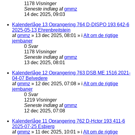
1178
Visninger
Seneste indlæg
af
gmmz
14 dec 2025, 09:03
Kalenderlåge 13 Oprangering 764 D-DISPO 193 642-6
2025-05-13 Ehrenbreitstein
af
gmmz
»
13 dec 2025, 08:01
» i
Alt om de rigtige
jernbaner
0
Svar
1178
Visninger
Seneste indlæg
af
gmmz
13 dec 2025, 08:01
Kalenderlåge 12 Oprangering 763 DSB ME 1516 2021-
04-07 Belvedere
af
gmmz
»
12 dec 2025, 07:08
» i
Alt om de rigtige
jernbaner
0
Svar
1219
Visninger
Seneste indlæg
af
gmmz
12 dec 2025, 07:08
Kalenderlåge 11 Oprangering 762 D-Hctor 193 411-6
2025-07-25 Esbjerg
af
gmmz
»
11 dec 2025, 10:01
» i
Alt om de rigtige