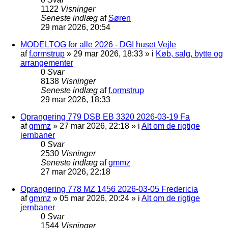
1122
Visninger
Seneste indlæg
af
Søren
29 mar 2026, 20:54
MODELTOG for alle 2026 - DGI huset Vejle
af
f.ormstrup
»
29 mar 2026, 18:33
» i
Køb, salg, bytte og
arrangementer
0
Svar
8138
Visninger
Seneste indlæg
af
f.ormstrup
29 mar 2026, 18:33
Oprangering 779 DSB EB 3320 2026-03-19 Fa
af
gmmz
»
27 mar 2026, 22:18
» i
Alt om de rigtige
jernbaner
0
Svar
2530
Visninger
Seneste indlæg
af
gmmz
27 mar 2026, 22:18
Oprangering 778 MZ 1456 2026-03-05 Fredericia
af
gmmz
»
05 mar 2026, 20:24
» i
Alt om de rigtige
jernbaner
0
Svar
1544
Visninger