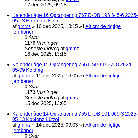
17 dec 2025, 09:28
Kalenderlåge 16 Oprangering 767 D-DB 193 345-6 2025-
05-13 Ehrenbreitstein
af
gmmz
»
16 dec 2025, 13:15
» i
Alt om de rigtige
jernbaner
0
Svar
1176
Visninger
Seneste indlæg
af
gmmz
16 dec 2025, 13:15
Kalenderlåge 15 Oprangering 766 DSB EB 3218 2024-
05-09 Kolding
af
gmmz
»
15 dec 2025, 13:05
» i
Alt om de rigtige
jernbaner
0
Svar
1173
Visninger
Seneste indlæg
af
gmmz
15 dec 2025, 13:05
Kalenderlåge 14 Oprangering 765 D-DB 101 069-3 2025-
05-13 Koblenz-Lützel
af
gmmz
»
14 dec 2025, 09:03
» i
Alt om de rigtige
jernbaner
0
Svar