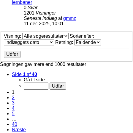
jernbaner
0
Svar
1201
Visninger
Seneste indlæg
af
gmmz
11 dec 2025, 10:01
Visning:
Sorter efter:
Retning:
Søgningen gav mere end 1000 resultater
Side
1
af
40
Gå til side:
1
2
3
4
5
…
40
Næste