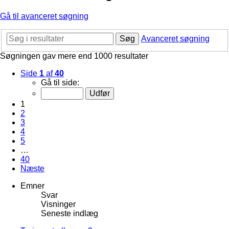
Gå til avanceret søgning
Søg
Avanceret søgning
Søgningen gav mere end 1000 resultater
Side
1
af
40
Gå til side:
1
2
3
4
5
…
40
Næste
Emner
Svar
Visninger
Seneste indlæg