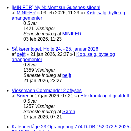
[MINIFER] Ny N: Mont sur Guesnes-siloen!
af
MINIFER
»
03 feb 2026, 11:23
» i
Køb, salg, bytte og
arrangementer
0
Svar
1421
Visninger
Seneste indlæg
af
MINIFER
03 feb 2026, 11:23
Så kører toget, Holte 24. - 25. januar 2026
af
pejft
»
21 jan 2026, 22:27
» i
Køb, salg, bytte og
arrangementer
0
Svar
1359
Visninger
Seneste indlæg
af
pejft
21 jan 2026, 22:27
Viessmann Commander 2 aflyses
af
Søren
»
17 jan 2026, 07:21
» i
Elektronik og digitaldrift
0
Svar
1257
Visninger
Seneste indlæg
af
Søren
17 jan 2026, 07:21
Kalenderlåge 23 Oprangering 774 D-DB 152 072-5 2025-