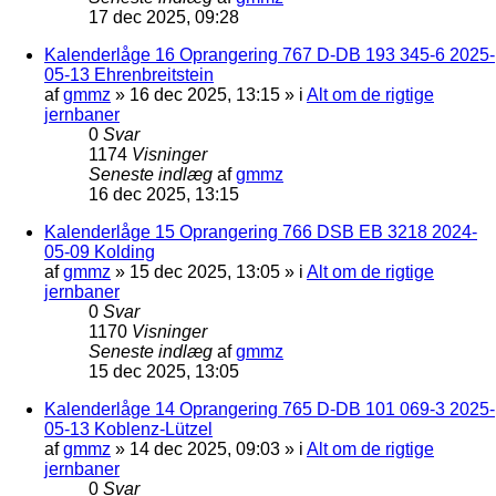
17 dec 2025, 09:28
Kalenderlåge 16 Oprangering 767 D-DB 193 345-6 2025-
05-13 Ehrenbreitstein
af
gmmz
»
16 dec 2025, 13:15
» i
Alt om de rigtige
jernbaner
0
Svar
1174
Visninger
Seneste indlæg
af
gmmz
16 dec 2025, 13:15
Kalenderlåge 15 Oprangering 766 DSB EB 3218 2024-
05-09 Kolding
af
gmmz
»
15 dec 2025, 13:05
» i
Alt om de rigtige
jernbaner
0
Svar
1170
Visninger
Seneste indlæg
af
gmmz
15 dec 2025, 13:05
Kalenderlåge 14 Oprangering 765 D-DB 101 069-3 2025-
05-13 Koblenz-Lützel
af
gmmz
»
14 dec 2025, 09:03
» i
Alt om de rigtige
jernbaner
0
Svar