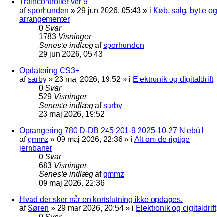
Traincontroller ver 9
af
sporhunden
»
29 jun 2026, 05:43
» i
Køb, salg, bytte og
arrangementer
0
Svar
1783
Visninger
Seneste indlæg
af
sporhunden
29 jun 2026, 05:43
Opdatering CS3+
af
sarby
»
23 maj 2026, 19:52
» i
Elektronik og digitaldrift
0
Svar
529
Visninger
Seneste indlæg
af
sarby
23 maj 2026, 19:52
Oprangering 780 D-DB 245 201-9 2025-10-27 Niebüll
af
gmmz
»
09 maj 2026, 22:36
» i
Alt om de rigtige
jernbaner
0
Svar
683
Visninger
Seneste indlæg
af
gmmz
09 maj 2026, 22:36
Hvad der sker når en kortslutning ikke opdages.
af
Søren
»
29 mar 2026, 20:54
» i
Elektronik og digitaldrift
0
Svar