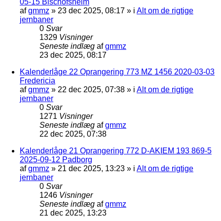
05-15 Bischofsheim
af
gmmz
»
23 dec 2025, 08:17
» i
Alt om de rigtige
jernbaner
0
Svar
1329
Visninger
Seneste indlæg
af
gmmz
23 dec 2025, 08:17
Kalenderlåge 22 Oprangering 773 MZ 1456 2020-03-03
Fredericia
af
gmmz
»
22 dec 2025, 07:38
» i
Alt om de rigtige
jernbaner
0
Svar
1271
Visninger
Seneste indlæg
af
gmmz
22 dec 2025, 07:38
Kalenderlåge 21 Oprangering 772 D-AKIEM 193 869-5
2025-09-12 Padborg
af
gmmz
»
21 dec 2025, 13:23
» i
Alt om de rigtige
jernbaner
0
Svar
1246
Visninger
Seneste indlæg
af
gmmz
21 dec 2025, 13:23