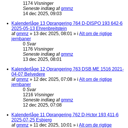
1174
Visninger
Seneste indlæg
af
gmmz
14 dec 2025, 09:03
Kalenderlåge 13 Oprangering 764 D-DISPO 193 642-6
2025-05-13 Ehrenbreitstein
af
gmmz
»
13 dec 2025, 08:01
» i
Alt om de rigtige
jernbaner
0
Svar
1176
Visninger
Seneste indlæg
af
gmmz
13 dec 2025, 08:01
Kalenderlåge 12 Oprangering 763 DSB ME 1516 2021-
04-07 Belvedere
af
gmmz
»
12 dec 2025, 07:08
» i
Alt om de rigtige
jernbaner
0
Svar
1216
Visninger
Seneste indlæg
af
gmmz
12 dec 2025, 07:08
Kalenderlåge 11 Oprangering 762 D-Hctor 193 411-6
2025-07-25 Esbjerg
af
gmmz
»
11 dec 2025, 10:01
» i
Alt om de rigtige