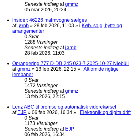
Seneste indlæg
af
gmmz
05 mar 2026, 20:24
Insider: 46226 malmvogne sælges
af
jørnb
»
28 feb 2026, 11:03
» i
Køb, salg, bytte og
arrangementer
0
Svar
1288
Visninger
Seneste indlæg
af
jørnb
28 feb 2026, 11:03
Oprangering 777 D-DB 245 023-7 2025-10-27 Niebüll
af
gmmz
»
13 feb 2026, 22:15
» i
Alt om de rigtige
jernbaner
0
Svar
1472
Visninger
Seneste indlæg
af
gmmz
13 feb 2026, 22:15
Lenz ABC til bremse og automatisk viderekørsel
af
EJP
»
06 feb 2026, 16:34
» i
Elektronik og digitaldrift
0
Svar
1173
Visninger
Seneste indlæg
af
EJP
06 feb 2026, 16:34