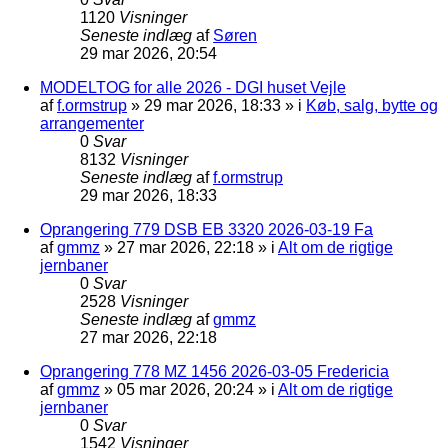
1120
Visninger
Seneste indlæg
af
Søren
29 mar 2026, 20:54
MODELTOG for alle 2026 - DGI huset Vejle
af
f.ormstrup
»
29 mar 2026, 18:33
» i
Køb, salg, bytte og
arrangementer
0
Svar
8132
Visninger
Seneste indlæg
af
f.ormstrup
29 mar 2026, 18:33
Oprangering 779 DSB EB 3320 2026-03-19 Fa
af
gmmz
»
27 mar 2026, 22:18
» i
Alt om de rigtige
jernbaner
0
Svar
2528
Visninger
Seneste indlæg
af
gmmz
27 mar 2026, 22:18
Oprangering 778 MZ 1456 2026-03-05 Fredericia
af
gmmz
»
05 mar 2026, 20:24
» i
Alt om de rigtige
jernbaner
0
Svar
1542
Visninger