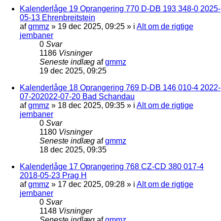
Kalenderlåge 19 Oprangering 770 D-DB 193 348-0 2025-
05-13 Ehrenbreitstein
af
gmmz
»
19 dec 2025, 09:25
» i
Alt om de rigtige
jernbaner
0
Svar
1186
Visninger
Seneste indlæg
af
gmmz
19 dec 2025, 09:25
Kalenderlåge 18 Oprangering 769 D-DB 146 010-4 2022-
07-202022-07-20 Bad Schandau
af
gmmz
»
18 dec 2025, 09:35
» i
Alt om de rigtige
jernbaner
0
Svar
1180
Visninger
Seneste indlæg
af
gmmz
18 dec 2025, 09:35
Kalenderlåge 17 Oprangering 768 CZ-CD 380 017-4
2018-05-23 Prag H
af
gmmz
»
17 dec 2025, 09:28
» i
Alt om de rigtige
jernbaner
0
Svar
1148
Visninger
Seneste indlæg
af
gmmz