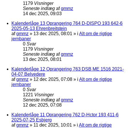
1179
Visninger
Seneste indlæg
af
gmmz
14 dec 2025, 09:03
Kalenderlåge 13 Oprangering 764 D-DISPO 193 642-6
2025-05-13 Ehrenbreitstein
af
gmmz
»
13 dec 2025, 08:01
» i
Alt om de rigtige
jernbaner
0
Svar
1179
Visninger
Seneste indlæg
af
gmmz
13 dec 2025, 08:01
Kalenderlåge 12 Oprangering 763 DSB ME 1516 2021-
04-07 Belvedere
af
gmmz
»
12 dec 2025, 07:08
» i
Alt om de rigtige
jernbaner
0
Svar
1221
Visninger
Seneste indlæg
af
gmmz
12 dec 2025, 07:08
Kalenderlåge 11 Oprangering 762 D-Hctor 193 411-6
2025-07-25 Esbjerg
af
gmmz
»
11 dec 2025, 10:01
» i
Alt om de rigtige