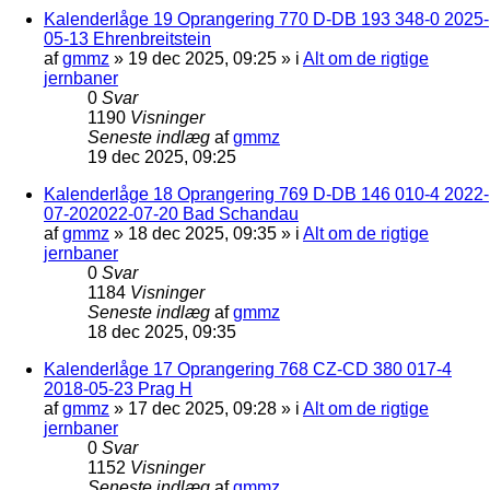
Kalenderlåge 19 Oprangering 770 D-DB 193 348-0 2025-
05-13 Ehrenbreitstein
af
gmmz
»
19 dec 2025, 09:25
» i
Alt om de rigtige
jernbaner
0
Svar
1190
Visninger
Seneste indlæg
af
gmmz
19 dec 2025, 09:25
Kalenderlåge 18 Oprangering 769 D-DB 146 010-4 2022-
07-202022-07-20 Bad Schandau
af
gmmz
»
18 dec 2025, 09:35
» i
Alt om de rigtige
jernbaner
0
Svar
1184
Visninger
Seneste indlæg
af
gmmz
18 dec 2025, 09:35
Kalenderlåge 17 Oprangering 768 CZ-CD 380 017-4
2018-05-23 Prag H
af
gmmz
»
17 dec 2025, 09:28
» i
Alt om de rigtige
jernbaner
0
Svar
1152
Visninger
Seneste indlæg
af
gmmz