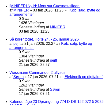
[MINIFER] Ny N: Mont sur Guesnes-siloen!
af
MINIFER
»
03 feb 2026, 11:23
» i
Køb, salg, bytte og
arrangementer
0
Svar
1426
Visninger
Seneste indlæg
af
MINIFER
03 feb 2026, 11:23
Så kører toget, Holte 24. - 25. januar 2026
af
pejft
»
21 jan 2026, 22:27
» i
Køb, salg, bytte og
arrangementer
0
Svar
1364
Visninger
Seneste indlæg
af
pejft
21 jan 2026, 22:27
Viessmann Commander 2 aflyses
af
Søren
»
17 jan 2026, 07:21
» i
Elektronik og digitaldrift
0
Svar
1262
Visninger
Seneste indlæg
af
Søren
17 jan 2026, 07:21
Kalenderlåge 23 Oprangering 774 D-DB 152 072-5 2025-