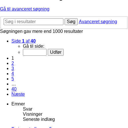
Gå til avanceret søgning
Søg
Avanceret søgning
Søgningen gav mere end 1000 resultater
Side
1
af
40
Gå til side:
1
2
3
4
5
…
40
Næste
Emner
Svar
Visninger
Seneste indlæg