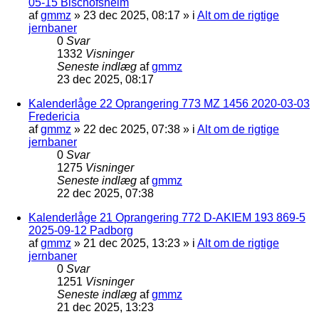
05-15 Bischofsheim
af
gmmz
»
23 dec 2025, 08:17
» i
Alt om de rigtige
jernbaner
0
Svar
1332
Visninger
Seneste indlæg
af
gmmz
23 dec 2025, 08:17
Kalenderlåge 22 Oprangering 773 MZ 1456 2020-03-03
Fredericia
af
gmmz
»
22 dec 2025, 07:38
» i
Alt om de rigtige
jernbaner
0
Svar
1275
Visninger
Seneste indlæg
af
gmmz
22 dec 2025, 07:38
Kalenderlåge 21 Oprangering 772 D-AKIEM 193 869-5
2025-09-12 Padborg
af
gmmz
»
21 dec 2025, 13:23
» i
Alt om de rigtige
jernbaner
0
Svar
1251
Visninger
Seneste indlæg
af
gmmz
21 dec 2025, 13:23