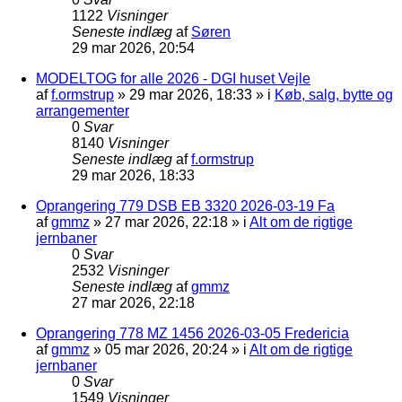
1122
Visninger
Seneste indlæg
af
Søren
29 mar 2026, 20:54
MODELTOG for alle 2026 - DGI huset Vejle
af
f.ormstrup
»
29 mar 2026, 18:33
» i
Køb, salg, bytte og
arrangementer
0
Svar
8140
Visninger
Seneste indlæg
af
f.ormstrup
29 mar 2026, 18:33
Oprangering 779 DSB EB 3320 2026-03-19 Fa
af
gmmz
»
27 mar 2026, 22:18
» i
Alt om de rigtige
jernbaner
0
Svar
2532
Visninger
Seneste indlæg
af
gmmz
27 mar 2026, 22:18
Oprangering 778 MZ 1456 2026-03-05 Fredericia
af
gmmz
»
05 mar 2026, 20:24
» i
Alt om de rigtige
jernbaner
0
Svar
1549
Visninger