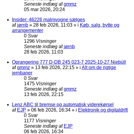
Seneste indlæg
af
gmmz
05 mar 2026, 20:24
Insider: 46226 malmvogne sælges
af
jørnb
»
28 feb 2026, 11:03
» i
Køb, salg, bytte og
arrangementer
0
Svar
1296
Visninger
Seneste indlæg
af
jørnb
28 feb 2026, 11:03
Oprangering 777 D-DB 245 023-7 2025-10-27 Niebüll
af
gmmz
»
13 feb 2026, 22:15
» i
Alt om de rigtige
jernbaner
0
Svar
1475
Visninger
Seneste indlæg
af
gmmz
13 feb 2026, 22:15
Lenz ABC til bremse og automatisk viderekørsel
af
EJP
»
06 feb 2026, 16:34
» i
Elektronik og digitaldrift
0
Svar
1177
Visninger
Seneste indlæg
af
EJP
06 feb 2026, 16:34