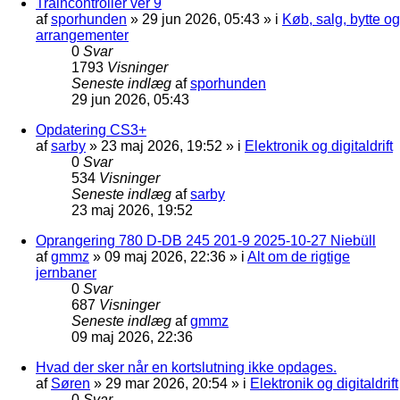
Traincontroller ver 9
af
sporhunden
»
29 jun 2026, 05:43
» i
Køb, salg, bytte og
arrangementer
0
Svar
1793
Visninger
Seneste indlæg
af
sporhunden
29 jun 2026, 05:43
Opdatering CS3+
af
sarby
»
23 maj 2026, 19:52
» i
Elektronik og digitaldrift
0
Svar
534
Visninger
Seneste indlæg
af
sarby
23 maj 2026, 19:52
Oprangering 780 D-DB 245 201-9 2025-10-27 Niebüll
af
gmmz
»
09 maj 2026, 22:36
» i
Alt om de rigtige
jernbaner
0
Svar
687
Visninger
Seneste indlæg
af
gmmz
09 maj 2026, 22:36
Hvad der sker når en kortslutning ikke opdages.
af
Søren
»
29 mar 2026, 20:54
» i
Elektronik og digitaldrift
0
Svar