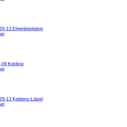
5-13 Ehrenbreitstein
ner
-09 Kolding
ner
05-13 Koblenz-Lützel
ner