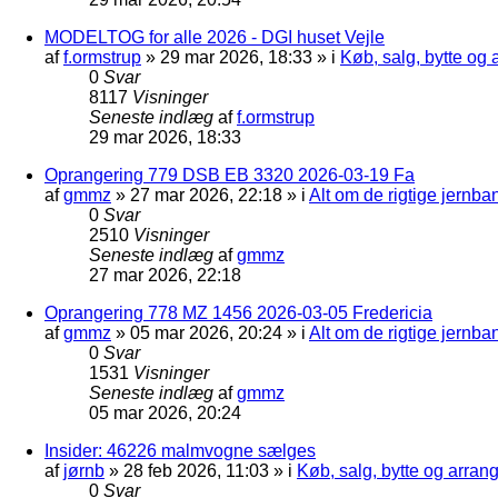
MODELTOG for alle 2026 - DGI huset Vejle
af
f.ormstrup
»
29 mar 2026, 18:33
» i
Køb, salg, bytte og
0
Svar
8117
Visninger
Seneste indlæg
af
f.ormstrup
29 mar 2026, 18:33
Oprangering 779 DSB EB 3320 2026-03-19 Fa
af
gmmz
»
27 mar 2026, 22:18
» i
Alt om de rigtige jernba
0
Svar
2510
Visninger
Seneste indlæg
af
gmmz
27 mar 2026, 22:18
Oprangering 778 MZ 1456 2026-03-05 Fredericia
af
gmmz
»
05 mar 2026, 20:24
» i
Alt om de rigtige jernba
0
Svar
1531
Visninger
Seneste indlæg
af
gmmz
05 mar 2026, 20:24
Insider: 46226 malmvogne sælges
af
jørnb
»
28 feb 2026, 11:03
» i
Køb, salg, bytte og arra
0
Svar