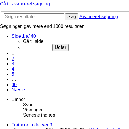
Gå til avanceret søgning
Søg
Avanceret søgning
Søgningen gav mere end 1000 resultater
Side
1
af
40
Gå til side:
1
2
3
4
5
…
40
Næste
Emner
Svar
Visninger
Seneste indlæg
Traincontroller ver 9