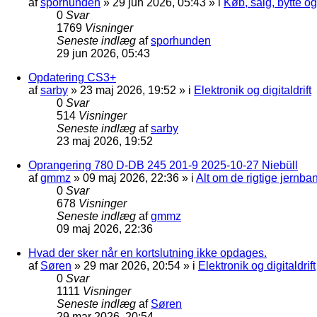
af
sporhunden
»
29 jun 2026, 05:43
» i
Køb, salg, bytte o
0
Svar
1769
Visninger
Seneste indlæg
af
sporhunden
29 jun 2026, 05:43
Opdatering CS3+
af
sarby
»
23 maj 2026, 19:52
» i
Elektronik og digitaldrift
0
Svar
514
Visninger
Seneste indlæg
af
sarby
23 maj 2026, 19:52
Oprangering 780 D-DB 245 201-9 2025-10-27 Niebüll
af
gmmz
»
09 maj 2026, 22:36
» i
Alt om de rigtige jernba
0
Svar
678
Visninger
Seneste indlæg
af
gmmz
09 maj 2026, 22:36
Hvad der sker når en kortslutning ikke opdages.
af
Søren
»
29 mar 2026, 20:54
» i
Elektronik og digitaldrift
0
Svar
1111
Visninger
Seneste indlæg
af
Søren
29 mar 2026, 20:54