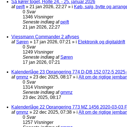
Så kører toget, Holte 24. - 25. januar 2026
af
pejft
»
21 jan 2026, 22:27
» i
Køb, salg, bytte og arran
0
Svar
1346
Visninger
Seneste indlæg
af
pejft
21 jan 2026, 22:27
Viessmann Commander 2 aflyses
af
Søren
»
17 jan 2026, 07:21
» i
Elektronik og digitaldrift
0
Svar
1249
Visninger
Seneste indlæg
af
Søren
17 jan 2026, 07:21
Kalenderlåge 23 Oprangering 774 D-DB 152 072-5 2025-
af
gmmz
»
23 dec 2025, 08:17
» i
Alt om de rigtige jernba
0
Svar
1314
Visninger
Seneste indlæg
af
gmmz
23 dec 2025, 08:17
Kalenderlåge 22 Oprangering 773 MZ 1456 2020-03-03 F
af
gmmz
»
22 dec 2025, 07:38
» i
Alt om de rigtige jernba
0
Svar
1257
Visninger