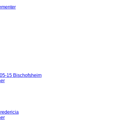
gementer
05-15 Bischofsheim
ner
redericia
ner