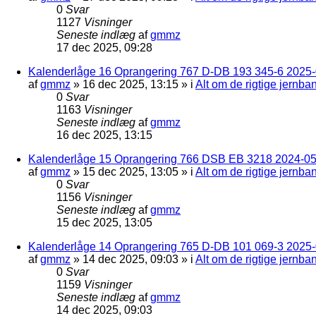
0
Svar
1127
Visninger
Seneste indlæg
af
gmmz
17 dec 2025, 09:28
Kalenderlåge 16 Oprangering 767 D-DB 193 345-6 2025-0
af
gmmz
»
16 dec 2025, 13:15
» i
Alt om de rigtige jernba
0
Svar
1163
Visninger
Seneste indlæg
af
gmmz
16 dec 2025, 13:15
Kalenderlåge 15 Oprangering 766 DSB EB 3218 2024-05
af
gmmz
»
15 dec 2025, 13:05
» i
Alt om de rigtige jernba
0
Svar
1156
Visninger
Seneste indlæg
af
gmmz
15 dec 2025, 13:05
Kalenderlåge 14 Oprangering 765 D-DB 101 069-3 2025-
af
gmmz
»
14 dec 2025, 09:03
» i
Alt om de rigtige jernba
0
Svar
1159
Visninger
Seneste indlæg
af
gmmz
14 dec 2025, 09:03