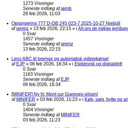
1273
Visninger
Seneste indlæg
af
jørnb
28 feb 2026, 11:03
Oprangering 777 D-DB 245 023-7 2025-10-27 Niebüll
af
gmmz
»
13 feb 2026, 22:15
» i
Alt om de rigtige jernban
0
Svar
1457
Visninger
Seneste indlæg
af
gmmz
13 feb 2026, 22:15
Lenz ABC til bremse og automatisk viderekørsel
af
EJP
»
06 feb 2026, 16:34
» i
Elektronik og digitaldrift
0
Svar
1163
Visninger
Seneste indlæg
af
EJP
06 feb 2026, 16:34
[MINIFER] Ny N: Mont sur Guesnes-siloen!
af
MINIFER
»
03 feb 2026, 11:23
» i
Køb, salg, bytte og 
0
Svar
1404
Visninger
Seneste indlæg
af
MINIFER
03 feb 2026, 11:23