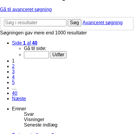
Gå til avanceret søgning
Søg
Avanceret søgning
Søgningen gav mere end 1000 resultater
Side
1
af
40
Gå til side:
1
2
3
4
5
…
40
Næste
Emner
Svar
Visninger
Seneste indlæg