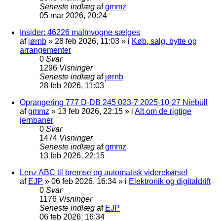
Seneste indlæg
af
gmmz
05 mar 2026, 20:24
Insider: 46226 malmvogne sælges
af
jørnb
»
28 feb 2026, 11:03
» i
Køb, salg, bytte og
arrangementer
0
Svar
1296
Visninger
Seneste indlæg
af
jørnb
28 feb 2026, 11:03
Oprangering 777 D-DB 245 023-7 2025-10-27 Niebüll
af
gmmz
»
13 feb 2026, 22:15
» i
Alt om de rigtige
jernbaner
0
Svar
1474
Visninger
Seneste indlæg
af
gmmz
13 feb 2026, 22:15
Lenz ABC til bremse og automatisk viderekørsel
af
EJP
»
06 feb 2026, 16:34
» i
Elektronik og digitaldrift
0
Svar
1176
Visninger
Seneste indlæg
af
EJP
06 feb 2026, 16:34