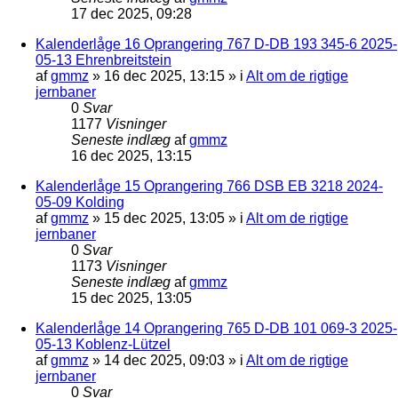
17 dec 2025, 09:28
Kalenderlåge 16 Oprangering 767 D-DB 193 345-6 2025-
05-13 Ehrenbreitstein
af
gmmz
»
16 dec 2025, 13:15
» i
Alt om de rigtige
jernbaner
0
Svar
1177
Visninger
Seneste indlæg
af
gmmz
16 dec 2025, 13:15
Kalenderlåge 15 Oprangering 766 DSB EB 3218 2024-
05-09 Kolding
af
gmmz
»
15 dec 2025, 13:05
» i
Alt om de rigtige
jernbaner
0
Svar
1173
Visninger
Seneste indlæg
af
gmmz
15 dec 2025, 13:05
Kalenderlåge 14 Oprangering 765 D-DB 101 069-3 2025-
05-13 Koblenz-Lützel
af
gmmz
»
14 dec 2025, 09:03
» i
Alt om de rigtige
jernbaner
0
Svar