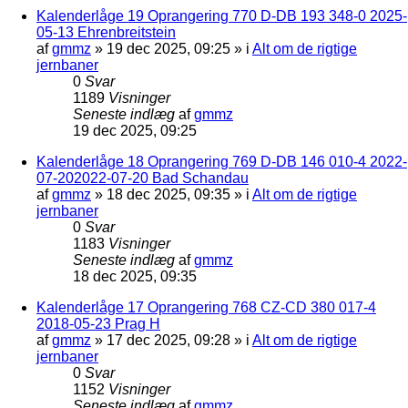
Kalenderlåge 19 Oprangering 770 D-DB 193 348-0 2025-
05-13 Ehrenbreitstein
af
gmmz
»
19 dec 2025, 09:25
» i
Alt om de rigtige
jernbaner
0
Svar
1189
Visninger
Seneste indlæg
af
gmmz
19 dec 2025, 09:25
Kalenderlåge 18 Oprangering 769 D-DB 146 010-4 2022-
07-202022-07-20 Bad Schandau
af
gmmz
»
18 dec 2025, 09:35
» i
Alt om de rigtige
jernbaner
0
Svar
1183
Visninger
Seneste indlæg
af
gmmz
18 dec 2025, 09:35
Kalenderlåge 17 Oprangering 768 CZ-CD 380 017-4
2018-05-23 Prag H
af
gmmz
»
17 dec 2025, 09:28
» i
Alt om de rigtige
jernbaner
0
Svar
1152
Visninger
Seneste indlæg
af
gmmz