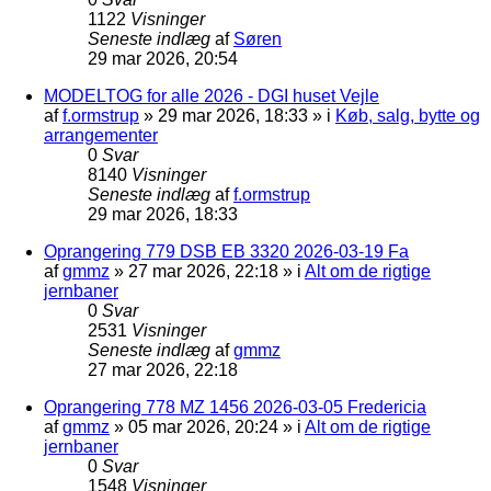
1122
Visninger
Seneste indlæg
af
Søren
29 mar 2026, 20:54
MODELTOG for alle 2026 - DGI huset Vejle
af
f.ormstrup
»
29 mar 2026, 18:33
» i
Køb, salg, bytte og
arrangementer
0
Svar
8140
Visninger
Seneste indlæg
af
f.ormstrup
29 mar 2026, 18:33
Oprangering 779 DSB EB 3320 2026-03-19 Fa
af
gmmz
»
27 mar 2026, 22:18
» i
Alt om de rigtige
jernbaner
0
Svar
2531
Visninger
Seneste indlæg
af
gmmz
27 mar 2026, 22:18
Oprangering 778 MZ 1456 2026-03-05 Fredericia
af
gmmz
»
05 mar 2026, 20:24
» i
Alt om de rigtige
jernbaner
0
Svar
1548
Visninger