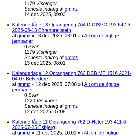
1179
Visninger
Seneste indlæg
af
gmmz
14 dec 2025, 09:03
Kalenderlåge 13 Oprangering 764 D-DISPO 193 642-6
2025-05-13 Ehrenbreitstein
af
gmmz
»
13 dec 2025, 08:01
» i
Alt om de rigtige
jernbaner
0
Svar
1179
Visninger
Seneste indlæg
af
gmmz
13 dec 2025, 08:01
Kalenderlåge 12 Oprangering 763 DSB ME 1516 2021-
04-07 Belvedere
af
gmmz
»
12 dec 2025, 07:08
» i
Alt om de rigtige
jernbaner
0
Svar
1220
Visninger
Seneste indlæg
af
gmmz
12 dec 2025, 07:08
Kalenderlåge 11 Oprangering 762 D-Hctor 193 411-6
2025-07-25 Esbjerg
af
gmmz
»
11 dec 2025, 10:01
» i
Alt om de rigtige