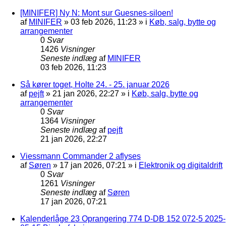
[MINIFER] Ny N: Mont sur Guesnes-siloen!
af
MINIFER
»
03 feb 2026, 11:23
» i
Køb, salg, bytte og
arrangementer
0
Svar
1426
Visninger
Seneste indlæg
af
MINIFER
03 feb 2026, 11:23
Så kører toget, Holte 24. - 25. januar 2026
af
pejft
»
21 jan 2026, 22:27
» i
Køb, salg, bytte og
arrangementer
0
Svar
1364
Visninger
Seneste indlæg
af
pejft
21 jan 2026, 22:27
Viessmann Commander 2 aflyses
af
Søren
»
17 jan 2026, 07:21
» i
Elektronik og digitaldrift
0
Svar
1261
Visninger
Seneste indlæg
af
Søren
17 jan 2026, 07:21
Kalenderlåge 23 Oprangering 774 D-DB 152 072-5 2025-