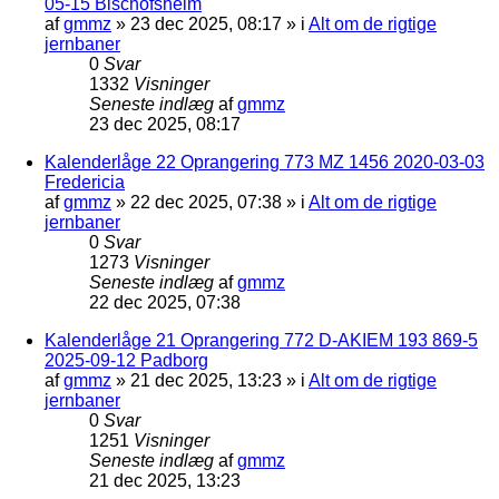
05-15 Bischofsheim
af
gmmz
»
23 dec 2025, 08:17
» i
Alt om de rigtige
jernbaner
0
Svar
1332
Visninger
Seneste indlæg
af
gmmz
23 dec 2025, 08:17
Kalenderlåge 22 Oprangering 773 MZ 1456 2020-03-03
Fredericia
af
gmmz
»
22 dec 2025, 07:38
» i
Alt om de rigtige
jernbaner
0
Svar
1273
Visninger
Seneste indlæg
af
gmmz
22 dec 2025, 07:38
Kalenderlåge 21 Oprangering 772 D-AKIEM 193 869-5
2025-09-12 Padborg
af
gmmz
»
21 dec 2025, 13:23
» i
Alt om de rigtige
jernbaner
0
Svar
1251
Visninger
Seneste indlæg
af
gmmz
21 dec 2025, 13:23