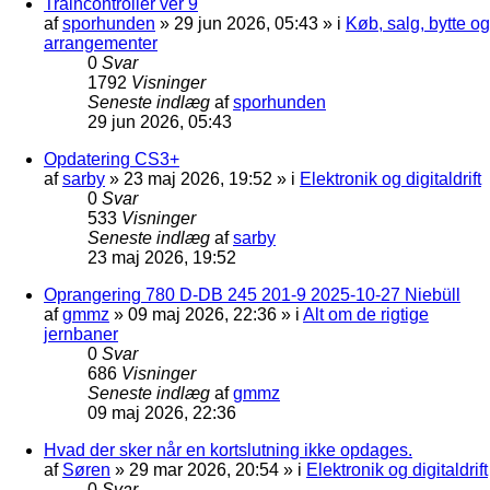
Traincontroller ver 9
af
sporhunden
»
29 jun 2026, 05:43
» i
Køb, salg, bytte og
arrangementer
0
Svar
1792
Visninger
Seneste indlæg
af
sporhunden
29 jun 2026, 05:43
Opdatering CS3+
af
sarby
»
23 maj 2026, 19:52
» i
Elektronik og digitaldrift
0
Svar
533
Visninger
Seneste indlæg
af
sarby
23 maj 2026, 19:52
Oprangering 780 D-DB 245 201-9 2025-10-27 Niebüll
af
gmmz
»
09 maj 2026, 22:36
» i
Alt om de rigtige
jernbaner
0
Svar
686
Visninger
Seneste indlæg
af
gmmz
09 maj 2026, 22:36
Hvad der sker når en kortslutning ikke opdages.
af
Søren
»
29 mar 2026, 20:54
» i
Elektronik og digitaldrift
0
Svar