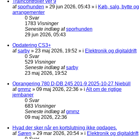
Traincontroller ver 9
af
sporhunden
»
29 jun 2026, 05:43
» i
Køb, salg, bytte og
arrangementer
0
Svar
1783
Visninger
Seneste indlæg
af
sporhunden
29 jun 2026, 05:43
Opdatering CS3+
af
sarby
»
23 maj 2026, 19:52
» i
Elektronik og digitaldrift
0
Svar
529
Visninger
Seneste indlæg
af
sarby
23 maj 2026, 19:52
Oprangering 780 D-DB 245 201-9 2025-10-27 Niebüll
af
gmmz
»
09 maj 2026, 22:36
» i
Alt om de rigtige
jernbaner
0
Svar
683
Visninger
Seneste indlæg
af
gmmz
09 maj 2026, 22:36
Hvad der sker når en kortslutning ikke opdages.
af
Søren
»
29 mar 2026, 20:54
» i
Elektronik og digitaldrift
0
Svar