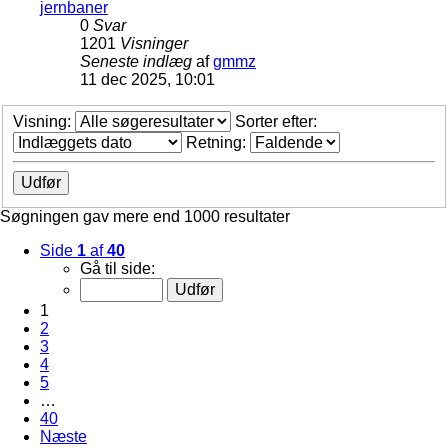
jernbaner
0
Svar
1201
Visninger
Seneste indlæg
af
gmmz
11 dec 2025, 10:01
Visning:
Sorter efter:
Retning:
Søgningen gav mere end 1000 resultater
Side
1
af
40
Gå til side:
1
2
3
4
5
…
40
Næste