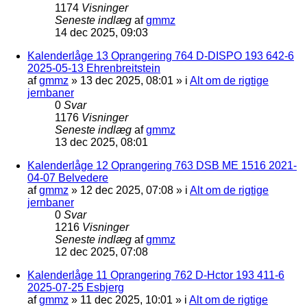
1174
Visninger
Seneste indlæg
af
gmmz
14 dec 2025, 09:03
Kalenderlåge 13 Oprangering 764 D-DISPO 193 642-6
2025-05-13 Ehrenbreitstein
af
gmmz
»
13 dec 2025, 08:01
» i
Alt om de rigtige
jernbaner
0
Svar
1176
Visninger
Seneste indlæg
af
gmmz
13 dec 2025, 08:01
Kalenderlåge 12 Oprangering 763 DSB ME 1516 2021-
04-07 Belvedere
af
gmmz
»
12 dec 2025, 07:08
» i
Alt om de rigtige
jernbaner
0
Svar
1216
Visninger
Seneste indlæg
af
gmmz
12 dec 2025, 07:08
Kalenderlåge 11 Oprangering 762 D-Hctor 193 411-6
2025-07-25 Esbjerg
af
gmmz
»
11 dec 2025, 10:01
» i
Alt om de rigtige