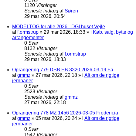
1120
Visninger
Seneste indlæg
af
Søren
29 mar 2026, 20:54
MODELTOG for alle 2026 - DGI huset Vejle
af
f.ormstrup
»
29 mar 2026, 18:33
» i
Køb, salg, bytte og
arrangementer
0
Svar
8132
Visninger
Seneste indlæg
af
f.ormstrup
29 mar 2026, 18:33
Oprangering 779 DSB EB 3320 2026-03-19 Fa
af
gmmz
»
27 mar 2026, 22:18
» i
Alt om de rigtige
jernbaner
0
Svar
2528
Visninger
Seneste indlæg
af
gmmz
27 mar 2026, 22:18
Oprangering 778 MZ 1456 2026-03-05 Fredericia
af
gmmz
»
05 mar 2026, 20:24
» i
Alt om de rigtige
jernbaner
0
Svar
1542
Visninger