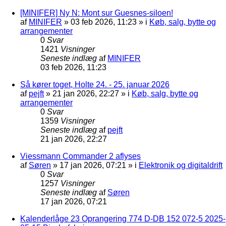
[MINIFER] Ny N: Mont sur Guesnes-siloen!
af
MINIFER
»
03 feb 2026, 11:23
» i
Køb, salg, bytte og
arrangementer
0
Svar
1421
Visninger
Seneste indlæg
af
MINIFER
03 feb 2026, 11:23
Så kører toget, Holte 24. - 25. januar 2026
af
pejft
»
21 jan 2026, 22:27
» i
Køb, salg, bytte og
arrangementer
0
Svar
1359
Visninger
Seneste indlæg
af
pejft
21 jan 2026, 22:27
Viessmann Commander 2 aflyses
af
Søren
»
17 jan 2026, 07:21
» i
Elektronik og digitaldrift
0
Svar
1257
Visninger
Seneste indlæg
af
Søren
17 jan 2026, 07:21
Kalenderlåge 23 Oprangering 774 D-DB 152 072-5 2025-