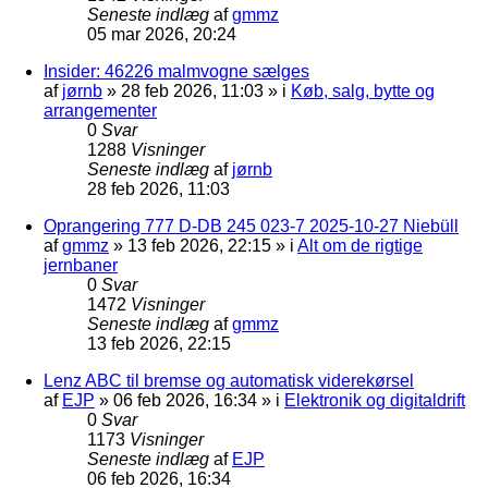
Seneste indlæg
af
gmmz
05 mar 2026, 20:24
Insider: 46226 malmvogne sælges
af
jørnb
»
28 feb 2026, 11:03
» i
Køb, salg, bytte og
arrangementer
0
Svar
1288
Visninger
Seneste indlæg
af
jørnb
28 feb 2026, 11:03
Oprangering 777 D-DB 245 023-7 2025-10-27 Niebüll
af
gmmz
»
13 feb 2026, 22:15
» i
Alt om de rigtige
jernbaner
0
Svar
1472
Visninger
Seneste indlæg
af
gmmz
13 feb 2026, 22:15
Lenz ABC til bremse og automatisk viderekørsel
af
EJP
»
06 feb 2026, 16:34
» i
Elektronik og digitaldrift
0
Svar
1173
Visninger
Seneste indlæg
af
EJP
06 feb 2026, 16:34