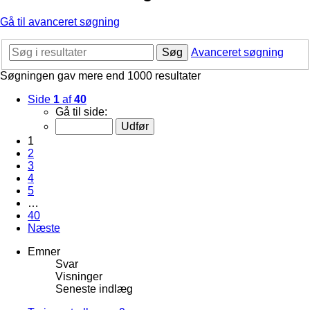
Gå til avanceret søgning
Søg
Avanceret søgning
Søgningen gav mere end 1000 resultater
Side
1
af
40
Gå til side:
1
2
3
4
5
…
40
Næste
Emner
Svar
Visninger
Seneste indlæg