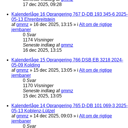
17 dec 2025, 09:28
Kalenderlåge 16 Oprangering 767 D-DB 193 345-6 2025-
05-13 Ehrenbreitstein
af
gmmz
»
16 dec 2025, 13:15
» i
Alt om de rigtige
jernbaner
0
Svar
1174
Visninger
Seneste indlæg
af
gmmz
16 dec 2025, 13:15
Kalenderlåge 15 Oprangering 766 DSB EB 3218 2024-
05-09 Kolding
af
gmmz
»
15 dec 2025, 13:05
» i
Alt om de rigtige
jernbaner
0
Svar
1170
Visninger
Seneste indlæg
af
gmmz
15 dec 2025, 13:05
Kalenderlåge 14 Oprangering 765 D-DB 101 069-3 2025-
05-13 Koblenz-Lützel
af
gmmz
»
14 dec 2025, 09:03
» i
Alt om de rigtige
jernbaner
0
Svar