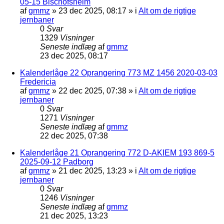
05-15 Bischofsheim
af
gmmz
»
23 dec 2025, 08:17
» i
Alt om de rigtige
jernbaner
0
Svar
1329
Visninger
Seneste indlæg
af
gmmz
23 dec 2025, 08:17
Kalenderlåge 22 Oprangering 773 MZ 1456 2020-03-03
Fredericia
af
gmmz
»
22 dec 2025, 07:38
» i
Alt om de rigtige
jernbaner
0
Svar
1271
Visninger
Seneste indlæg
af
gmmz
22 dec 2025, 07:38
Kalenderlåge 21 Oprangering 772 D-AKIEM 193 869-5
2025-09-12 Padborg
af
gmmz
»
21 dec 2025, 13:23
» i
Alt om de rigtige
jernbaner
0
Svar
1246
Visninger
Seneste indlæg
af
gmmz
21 dec 2025, 13:23