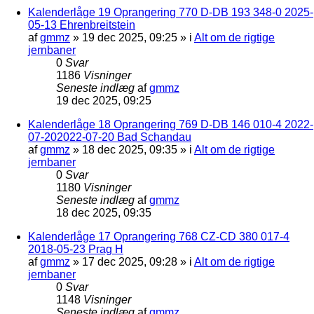
Kalenderlåge 19 Oprangering 770 D-DB 193 348-0 2025-
05-13 Ehrenbreitstein
af
gmmz
»
19 dec 2025, 09:25
» i
Alt om de rigtige
jernbaner
0
Svar
1186
Visninger
Seneste indlæg
af
gmmz
19 dec 2025, 09:25
Kalenderlåge 18 Oprangering 769 D-DB 146 010-4 2022-
07-202022-07-20 Bad Schandau
af
gmmz
»
18 dec 2025, 09:35
» i
Alt om de rigtige
jernbaner
0
Svar
1180
Visninger
Seneste indlæg
af
gmmz
18 dec 2025, 09:35
Kalenderlåge 17 Oprangering 768 CZ-CD 380 017-4
2018-05-23 Prag H
af
gmmz
»
17 dec 2025, 09:28
» i
Alt om de rigtige
jernbaner
0
Svar
1148
Visninger
Seneste indlæg
af
gmmz