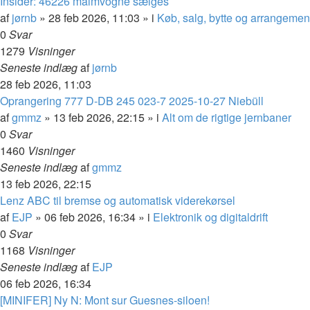
Insider: 46226 malmvogne sælges
af
jørnb
»
28 feb 2026, 11:03
» i
Køb, salg, bytte og arrangemen
0
Svar
1279
Visninger
Seneste indlæg
af
jørnb
28 feb 2026, 11:03
Oprangering 777 D-DB 245 023-7 2025-10-27 Niebüll
af
gmmz
»
13 feb 2026, 22:15
» i
Alt om de rigtige jernbaner
0
Svar
1460
Visninger
Seneste indlæg
af
gmmz
13 feb 2026, 22:15
Lenz ABC til bremse og automatisk viderekørsel
af
EJP
»
06 feb 2026, 16:34
» i
Elektronik og digitaldrift
0
Svar
1168
Visninger
Seneste indlæg
af
EJP
06 feb 2026, 16:34
[MINIFER] Ny N: Mont sur Guesnes-siloen!