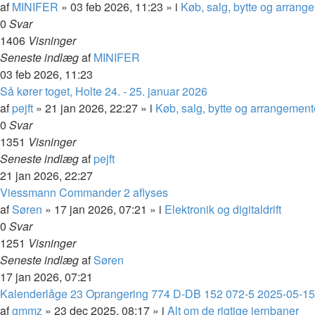
af
MINIFER
»
03 feb 2026, 11:23
» i
Køb, salg, bytte og arrang
0
Svar
1406
Visninger
Seneste indlæg
af
MINIFER
03 feb 2026, 11:23
Så kører toget, Holte 24. - 25. januar 2026
af
pejft
»
21 jan 2026, 22:27
» i
Køb, salg, bytte og arrangement
0
Svar
1351
Visninger
Seneste indlæg
af
pejft
21 jan 2026, 22:27
Viessmann Commander 2 aflyses
af
Søren
»
17 jan 2026, 07:21
» i
Elektronik og digitaldrift
0
Svar
1251
Visninger
Seneste indlæg
af
Søren
17 jan 2026, 07:21
Kalenderlåge 23 Oprangering 774 D-DB 152 072-5 2025-05-15
af
gmmz
»
23 dec 2025, 08:17
» i
Alt om de rigtige jernbaner