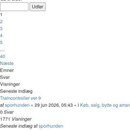
1
2
3
4
5
…
40
Næste
Emner
Svar
Visninger
Seneste indlæg
Traincontroller ver 9
af
sporhunden
»
29 jun 2026, 05:43
» i
Køb, salg, bytte og arr
0
Svar
1771
Visninger
Seneste indlæg
af
sporhunden