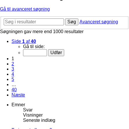
Gå til avanceret søgning
Søg
Avanceret søgning
Søgningen gav mere end 1000 resultater
Side
1
af
40
Gå til side:
1
2
3
4
5
…
40
Næste
Emner
Svar
Visninger
Seneste indlæg