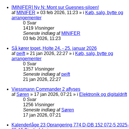
[MINIFER] Ny N: Mont sur Guesnes-siloen!
af
MINIFER
»
03 feb 2026, 11:23
» i
Køb, salg, bytte og
arrangementer
0
Svar
1419
Visninger
Seneste indlæg
af
MINIFER
03 feb 2026, 11:23
Så kører toget, Holte 24. - 25. januar 2026
af
pejft
»
21 jan 2026, 22:27
» i
Køb, salg, bytte og
arrangementer
0
Svar
1357
Visninger
Seneste indlæg
af
pejft
21 jan 2026, 22:27
Viessmann Commander 2 aflyses
af
Søren
»
17 jan 2026, 07:21
» i
Elektronik og digitaldrift
0
Svar
1256
Visninger
Seneste indlæg
af
Søren
17 jan 2026, 07:21
Kalenderlåge 23 Oprangering 774 D-DB 152 072-5 2025-