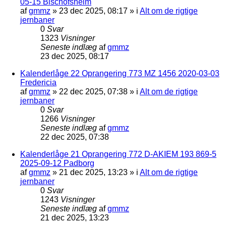
05-15 Bischofsheim
af
gmmz
»
23 dec 2025, 08:17
» i
Alt om de rigtige
jernbaner
0
Svar
1323
Visninger
Seneste indlæg
af
gmmz
23 dec 2025, 08:17
Kalenderlåge 22 Oprangering 773 MZ 1456 2020-03-03
Fredericia
af
gmmz
»
22 dec 2025, 07:38
» i
Alt om de rigtige
jernbaner
0
Svar
1266
Visninger
Seneste indlæg
af
gmmz
22 dec 2025, 07:38
Kalenderlåge 21 Oprangering 772 D-AKIEM 193 869-5
2025-09-12 Padborg
af
gmmz
»
21 dec 2025, 13:23
» i
Alt om de rigtige
jernbaner
0
Svar
1243
Visninger
Seneste indlæg
af
gmmz
21 dec 2025, 13:23