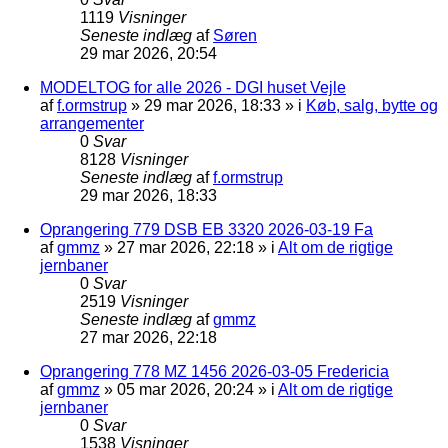
1119
Visninger
Seneste indlæg
af
Søren
29 mar 2026, 20:54
MODELTOG for alle 2026 - DGI huset Vejle
af
f.ormstrup
»
29 mar 2026, 18:33
» i
Køb, salg, bytte og
arrangementer
0
Svar
8128
Visninger
Seneste indlæg
af
f.ormstrup
29 mar 2026, 18:33
Oprangering 779 DSB EB 3320 2026-03-19 Fa
af
gmmz
»
27 mar 2026, 22:18
» i
Alt om de rigtige
jernbaner
0
Svar
2519
Visninger
Seneste indlæg
af
gmmz
27 mar 2026, 22:18
Oprangering 778 MZ 1456 2026-03-05 Fredericia
af
gmmz
»
05 mar 2026, 20:24
» i
Alt om de rigtige
jernbaner
0
Svar
1538
Visninger