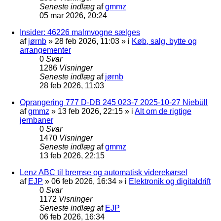
Seneste indlæg
af
gmmz
05 mar 2026, 20:24
Insider: 46226 malmvogne sælges
af
jørnb
»
28 feb 2026, 11:03
» i
Køb, salg, bytte og
arrangementer
0
Svar
1286
Visninger
Seneste indlæg
af
jørnb
28 feb 2026, 11:03
Oprangering 777 D-DB 245 023-7 2025-10-27 Niebüll
af
gmmz
»
13 feb 2026, 22:15
» i
Alt om de rigtige
jernbaner
0
Svar
1470
Visninger
Seneste indlæg
af
gmmz
13 feb 2026, 22:15
Lenz ABC til bremse og automatisk viderekørsel
af
EJP
»
06 feb 2026, 16:34
» i
Elektronik og digitaldrift
0
Svar
1172
Visninger
Seneste indlæg
af
EJP
06 feb 2026, 16:34