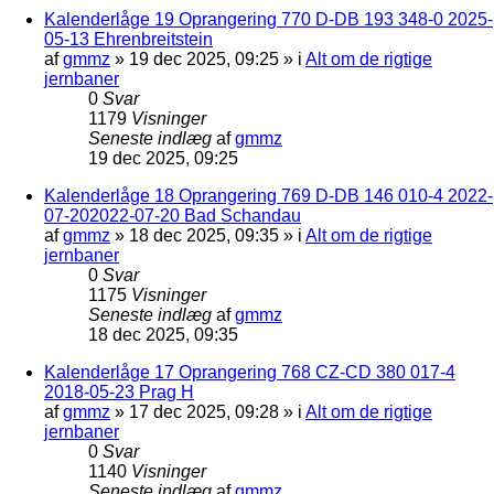
Kalenderlåge 19 Oprangering 770 D-DB 193 348-0 2025-
05-13 Ehrenbreitstein
af
gmmz
»
19 dec 2025, 09:25
» i
Alt om de rigtige
jernbaner
0
Svar
1179
Visninger
Seneste indlæg
af
gmmz
19 dec 2025, 09:25
Kalenderlåge 18 Oprangering 769 D-DB 146 010-4 2022-
07-202022-07-20 Bad Schandau
af
gmmz
»
18 dec 2025, 09:35
» i
Alt om de rigtige
jernbaner
0
Svar
1175
Visninger
Seneste indlæg
af
gmmz
18 dec 2025, 09:35
Kalenderlåge 17 Oprangering 768 CZ-CD 380 017-4
2018-05-23 Prag H
af
gmmz
»
17 dec 2025, 09:28
» i
Alt om de rigtige
jernbaner
0
Svar
1140
Visninger
Seneste indlæg
af
gmmz