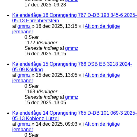
17 dec 2025, 09:28
Kalenderlåge 16 Oprangering 767 D-DB 193 345-6 2025-
05-13 Ehrenbreitstein
af
gmmz
»
16 dec 2025, 13:15
» i
Alt om de rigtige
jernbaner
0
Svar
1172
Visninger
Seneste indlæg
af
gmmz
16 dec 2025, 13:15
Kalenderlåge 15 Oprangering 766 DSB EB 3218 2024-
05-09 Kolding
af
gmmz
»
15 dec 2025, 13:05
» i
Alt om de rigtige
jernbaner
0
Svar
1168
Visninger
Seneste indlæg
af
gmmz
15 dec 2025, 13:05
Kalenderlåge 14 Oprangering 765 D-DB 101 069-3 2025-
05-13 Koblenz-Lützel
af
gmmz
»
14 dec 2025, 09:03
» i
Alt om de rigtige
jernbaner
0
Svar