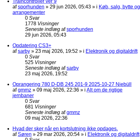
Traincontroller ver 9
af
sporhunden
»
29 jun 2026, 05:43
» i
Køb, salg, bytte og
arrangementer
0
Svar
1778
Visninger
Seneste indlæg
af
sporhunden
29 jun 2026, 05:43
Opdatering CS3+
af
sarby
»
23 maj 2026, 19:52
» i
Elektronik og digitaldrift
0
Svar
525
Visninger
Seneste indlæg
af
sarby
23 maj 2026, 19:52
Oprangering 780 D-DB 245 201-9 2025-10-27 Niebüll
af
gmmz
»
09 maj 2026, 22:36
» i
Alt om de rigtige
jernbaner
0
Svar
681
Visninger
Seneste indlæg
af
gmmz
09 maj 2026, 22:36
Hvad der sker når en kortslutning ikke opdages.
af
Søren
»
29 mar 2026, 20:54
» i
Elektronik og digitaldrift
0
Svar