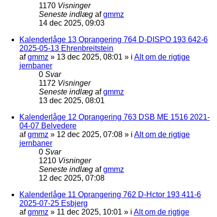
1170
Visninger
Seneste indlæg
af
gmmz
14 dec 2025, 09:03
Kalenderlåge 13 Oprangering 764 D-DISPO 193 642-6
2025-05-13 Ehrenbreitstein
af
gmmz
»
13 dec 2025, 08:01
» i
Alt om de rigtige
jernbaner
0
Svar
1172
Visninger
Seneste indlæg
af
gmmz
13 dec 2025, 08:01
Kalenderlåge 12 Oprangering 763 DSB ME 1516 2021-
04-07 Belvedere
af
gmmz
»
12 dec 2025, 07:08
» i
Alt om de rigtige
jernbaner
0
Svar
1210
Visninger
Seneste indlæg
af
gmmz
12 dec 2025, 07:08
Kalenderlåge 11 Oprangering 762 D-Hctor 193 411-6
2025-07-25 Esbjerg
af
gmmz
»
11 dec 2025, 10:01
» i
Alt om de rigtige