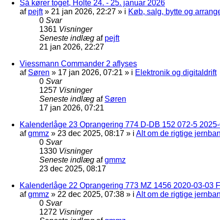
Så kører toget, Holte 24. - 25. januar 2026
af
pejft
»
21 jan 2026, 22:27
» i
Køb, salg, bytte og arran
0
Svar
1361
Visninger
Seneste indlæg
af
pejft
21 jan 2026, 22:27
Viessmann Commander 2 aflyses
af
Søren
»
17 jan 2026, 07:21
» i
Elektronik og digitaldrift
0
Svar
1257
Visninger
Seneste indlæg
af
Søren
17 jan 2026, 07:21
Kalenderlåge 23 Oprangering 774 D-DB 152 072-5 2025-
af
gmmz
»
23 dec 2025, 08:17
» i
Alt om de rigtige jernba
0
Svar
1330
Visninger
Seneste indlæg
af
gmmz
23 dec 2025, 08:17
Kalenderlåge 22 Oprangering 773 MZ 1456 2020-03-03 F
af
gmmz
»
22 dec 2025, 07:38
» i
Alt om de rigtige jernba
0
Svar
1272
Visninger