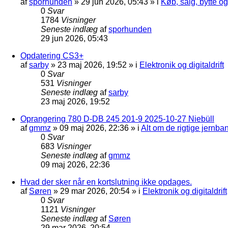
af
sporhunden
»
29 jun 2026, 05:43
» i
Køb, salg, bytte o
0
Svar
1784
Visninger
Seneste indlæg
af
sporhunden
29 jun 2026, 05:43
Opdatering CS3+
af
sarby
»
23 maj 2026, 19:52
» i
Elektronik og digitaldrift
0
Svar
531
Visninger
Seneste indlæg
af
sarby
23 maj 2026, 19:52
Oprangering 780 D-DB 245 201-9 2025-10-27 Niebüll
af
gmmz
»
09 maj 2026, 22:36
» i
Alt om de rigtige jernba
0
Svar
683
Visninger
Seneste indlæg
af
gmmz
09 maj 2026, 22:36
Hvad der sker når en kortslutning ikke opdages.
af
Søren
»
29 mar 2026, 20:54
» i
Elektronik og digitaldrift
0
Svar
1121
Visninger
Seneste indlæg
af
Søren
29 mar 2026, 20:54