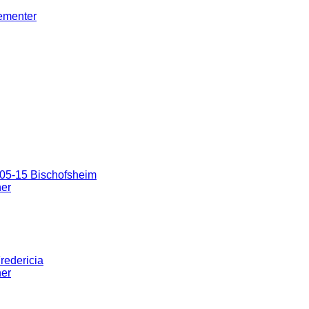
gementer
05-15 Bischofsheim
ner
redericia
ner