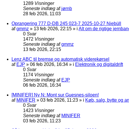
1289
Visninger
Seneste indlæg
af
jørnb
28 feb 2026, 11:03
Oprangering 777 D-DB 245 023-7 2025-10-27 Niebüll
af
gmmz
»
13 feb 2026, 22:15
» i
Alt om de rigtige jernban
0
Svar
1472
Visninger
Seneste indlæg
af
gmmz
13 feb 2026, 22:15
Lenz ABC til bremse og automatisk viderekørsel
af
EJP
»
06 feb 2026, 16:34
» i
Elektronik og digitaldrift
0
Svar
1174
Visninger
Seneste indlæg
af
EJP
06 feb 2026, 16:34
[MINIFER] Ny N: Mont sur Guesnes-siloen!
af
MINIFER
»
03 feb 2026, 11:23
» i
Køb, salg, bytte og 
0
Svar
1423
Visninger
Seneste indlæg
af
MINIFER
03 feb 2026, 11:23