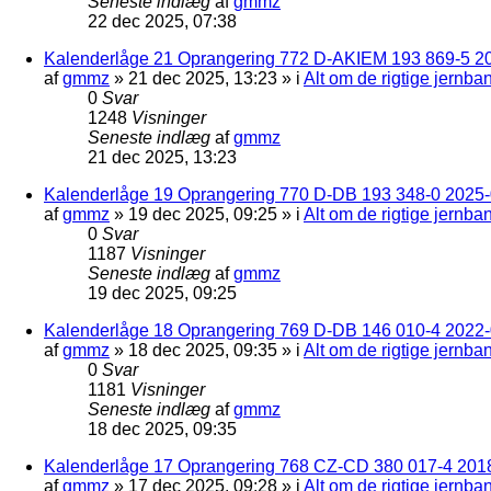
Seneste indlæg
af
gmmz
22 dec 2025, 07:38
Kalenderlåge 21 Oprangering 772 D-AKIEM 193 869-5 2
af
gmmz
»
21 dec 2025, 13:23
» i
Alt om de rigtige jernba
0
Svar
1248
Visninger
Seneste indlæg
af
gmmz
21 dec 2025, 13:23
Kalenderlåge 19 Oprangering 770 D-DB 193 348-0 2025-0
af
gmmz
»
19 dec 2025, 09:25
» i
Alt om de rigtige jernba
0
Svar
1187
Visninger
Seneste indlæg
af
gmmz
19 dec 2025, 09:25
Kalenderlåge 18 Oprangering 769 D-DB 146 010-4 2022
af
gmmz
»
18 dec 2025, 09:35
» i
Alt om de rigtige jernba
0
Svar
1181
Visninger
Seneste indlæg
af
gmmz
18 dec 2025, 09:35
Kalenderlåge 17 Oprangering 768 CZ-CD 380 017-4 201
af
gmmz
»
17 dec 2025, 09:28
» i
Alt om de rigtige jernba