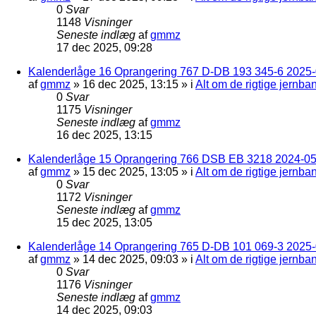
0
Svar
1148
Visninger
Seneste indlæg
af
gmmz
17 dec 2025, 09:28
Kalenderlåge 16 Oprangering 767 D-DB 193 345-6 2025-0
af
gmmz
»
16 dec 2025, 13:15
» i
Alt om de rigtige jernba
0
Svar
1175
Visninger
Seneste indlæg
af
gmmz
16 dec 2025, 13:15
Kalenderlåge 15 Oprangering 766 DSB EB 3218 2024-05
af
gmmz
»
15 dec 2025, 13:05
» i
Alt om de rigtige jernba
0
Svar
1172
Visninger
Seneste indlæg
af
gmmz
15 dec 2025, 13:05
Kalenderlåge 14 Oprangering 765 D-DB 101 069-3 2025-
af
gmmz
»
14 dec 2025, 09:03
» i
Alt om de rigtige jernba
0
Svar
1176
Visninger
Seneste indlæg
af
gmmz
14 dec 2025, 09:03