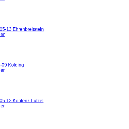
5-13 Ehrenbreitstein
ner
-09 Kolding
ner
05-13 Koblenz-Lützel
ner