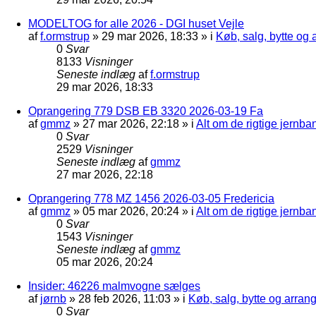
MODELTOG for alle 2026 - DGI huset Vejle
af
f.ormstrup
»
29 mar 2026, 18:33
» i
Køb, salg, bytte og
0
Svar
8133
Visninger
Seneste indlæg
af
f.ormstrup
29 mar 2026, 18:33
Oprangering 779 DSB EB 3320 2026-03-19 Fa
af
gmmz
»
27 mar 2026, 22:18
» i
Alt om de rigtige jernba
0
Svar
2529
Visninger
Seneste indlæg
af
gmmz
27 mar 2026, 22:18
Oprangering 778 MZ 1456 2026-03-05 Fredericia
af
gmmz
»
05 mar 2026, 20:24
» i
Alt om de rigtige jernba
0
Svar
1543
Visninger
Seneste indlæg
af
gmmz
05 mar 2026, 20:24
Insider: 46226 malmvogne sælges
af
jørnb
»
28 feb 2026, 11:03
» i
Køb, salg, bytte og arra
0
Svar