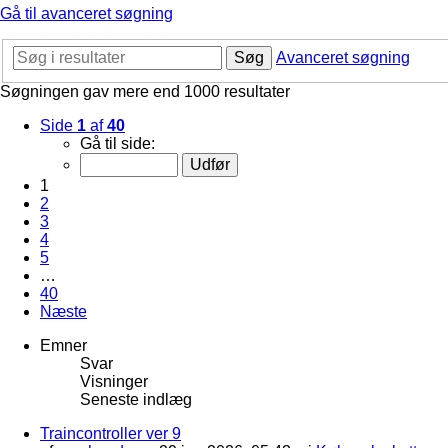
Gå til avanceret søgning
Søg
Avanceret søgning
Søgningen gav mere end 1000 resultater
Side
1
af
40
Gå til side:
1
2
3
4
5
…
40
Næste
Emner
Svar
Visninger
Seneste indlæg
Traincontroller ver 9