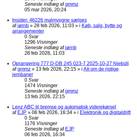
Seneste indlæg
af
gmmz
05 mar 2026, 20:24
Insider: 46226 malmvogne sælges
af
jørnb
»
28 feb 2026, 11:03
» i
Køb, salg, bytte og
arrangementer
0
Svar
1296
Visninger
Seneste indlæg
af
jørnb
28 feb 2026, 11:03
Oprangering 777 D-DB 245 023-7 2025-10-27 Niebüll
af
gmmz
»
13 feb 2026, 22:15
» i
Alt om de rigtige
jernbaner
0
Svar
1474
Visninger
Seneste indlæg
af
gmmz
13 feb 2026, 22:15
Lenz ABC til bremse og automatisk viderekørsel
af
EJP
»
06 feb 2026, 16:34
» i
Elektronik og digitaldrift
0
Svar
1176
Visninger
Seneste indlæg
af
EJP
06 feb 2026, 16:34