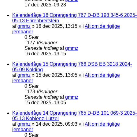
17 dec 2025, 09:28
Kalenderlåge 16 Oprangering 767 D-DB 193 345-6 2025-
05-13 Ehrenbreitstein
af
gmmz
»
16 dec 2025, 13:15
» i
Alt om de rigtige
jernbaner
0
Svar
1177
Visninger
Seneste indlæg
af
gmmz
16 dec 2025, 13:15
Kalenderlåge 15 Oprangering 766 DSB EB 3218 2024-
05-09 Kolding
af
gmmz
»
15 dec 2025, 13:05
» i
Alt om de rigtige
jernbaner
0
Svar
1173
Visninger
Seneste indlæg
af
gmmz
15 dec 2025, 13:05
Kalenderlåge 14 Oprangering 765 D-DB 101 069-3 2025-
05-13 Koblenz-Lützel
af
gmmz
»
14 dec 2025, 09:03
» i
Alt om de rigtige
jernbaner
0
Svar