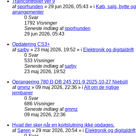
Traincontroller ver 9
af
sporhunden
»
29 jun 2026, 05:43
» i
Køb, salg, bytte og
arrangementer
0
Svar
1792
Visninger
Seneste indlæg
af
sporhunden
29 jun 2026, 05:43
Opdatering CS3+
af
sarby
»
23 maj 2026, 19:52
» i
Elektronik og digitaldrift
0
Svar
533
Visninger
Seneste indlæg
af
sarby
23 maj 2026, 19:52
Oprangering 780 D-DB 245 201-9 2025-10-27 Niebüll
af
gmmz
»
09 maj 2026, 22:36
» i
Alt om de rigtige
jernbaner
0
Svar
686
Visninger
Seneste indlæg
af
gmmz
09 maj 2026, 22:36
Hvad der sker når en kortslutning ikke opdages.
af
Søren
»
29 mar 2026, 20:54
» i
Elektronik og digitaldrift
0
Svar