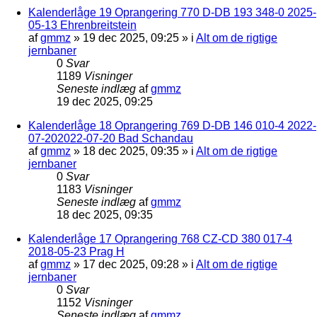
Kalenderlåge 19 Oprangering 770 D-DB 193 348-0 2025-
05-13 Ehrenbreitstein
af
gmmz
»
19 dec 2025, 09:25
» i
Alt om de rigtige
jernbaner
0
Svar
1189
Visninger
Seneste indlæg
af
gmmz
19 dec 2025, 09:25
Kalenderlåge 18 Oprangering 769 D-DB 146 010-4 2022-
07-202022-07-20 Bad Schandau
af
gmmz
»
18 dec 2025, 09:35
» i
Alt om de rigtige
jernbaner
0
Svar
1183
Visninger
Seneste indlæg
af
gmmz
18 dec 2025, 09:35
Kalenderlåge 17 Oprangering 768 CZ-CD 380 017-4
2018-05-23 Prag H
af
gmmz
»
17 dec 2025, 09:28
» i
Alt om de rigtige
jernbaner
0
Svar
1152
Visninger
Seneste indlæg
af
gmmz