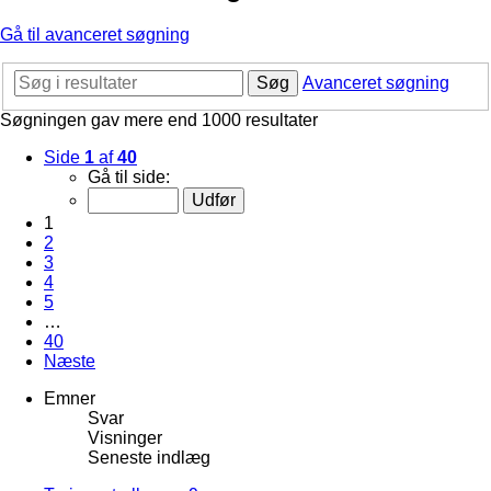
Gå til avanceret søgning
Søg
Avanceret søgning
Søgningen gav mere end 1000 resultater
Side
1
af
40
Gå til side:
1
2
3
4
5
…
40
Næste
Emner
Svar
Visninger
Seneste indlæg