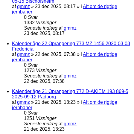
05-15 Bischofsheim
af
gmmz
»
23 dec 2025, 08:17
» i
Alt om de rigtige
jernbaner
0
Svar
1332
Visninger
Seneste indlæg
af
gmmz
23 dec 2025, 08:17
Kalenderlåge 22 Oprangering 773 MZ 1456 2020-03-03
Fredericia
af
gmmz
»
22 dec 2025, 07:38
» i
Alt om de rigtige
jernbaner
0
Svar
1273
Visninger
Seneste indlæg
af
gmmz
22 dec 2025, 07:38
Kalenderlåge 21 Oprangering 772 D-AKIEM 193 869-5
2025-09-12 Padborg
af
gmmz
»
21 dec 2025, 13:23
» i
Alt om de rigtige
jernbaner
0
Svar
1251
Visninger
Seneste indlæg
af
gmmz
21 dec 2025, 13:23