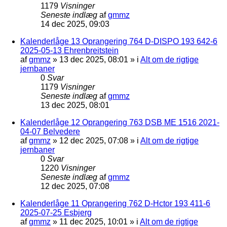
1179
Visninger
Seneste indlæg
af
gmmz
14 dec 2025, 09:03
Kalenderlåge 13 Oprangering 764 D-DISPO 193 642-6
2025-05-13 Ehrenbreitstein
af
gmmz
»
13 dec 2025, 08:01
» i
Alt om de rigtige
jernbaner
0
Svar
1179
Visninger
Seneste indlæg
af
gmmz
13 dec 2025, 08:01
Kalenderlåge 12 Oprangering 763 DSB ME 1516 2021-
04-07 Belvedere
af
gmmz
»
12 dec 2025, 07:08
» i
Alt om de rigtige
jernbaner
0
Svar
1220
Visninger
Seneste indlæg
af
gmmz
12 dec 2025, 07:08
Kalenderlåge 11 Oprangering 762 D-Hctor 193 411-6
2025-07-25 Esbjerg
af
gmmz
»
11 dec 2025, 10:01
» i
Alt om de rigtige