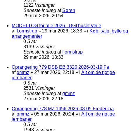
1122
Visninger
Seneste indlæg
af
Søren
29 mar 2026, 20:54
MODELTOG for alle 2026 - DGI huset Vejle
af
f.ormstrup
»
29 mar 2026, 18:33
» i
Køb, salg, bytte og
arrangementer
0
Svar
8139
Visninger
Seneste indlæg
af
f.ormstrup
29 mar 2026, 18:33
Oprangering 779 DSB EB 3320 2026-03-19 Fa
af
gmmz
»
27 mar 2026, 22:18
» i
Alt om de rigtige
jernbaner
0
Svar
2531
Visninger
Seneste indlæg
af
gmmz
27 mar 2026, 22:18
Oprangering 778 MZ 1456 2026-03-05 Fredericia
af
gmmz
»
05 mar 2026, 20:24
» i
Alt om de rigtige
jernbaner
0
Svar
1548
Visninger