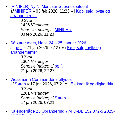
[MINIFER] Ny N: Mont sur Guesnes-siloen!
af
MINIFER
»
03 feb 2026, 11:23
» i
Køb, salg, bytte og
arrangementer
0
Svar
1426
Visninger
Seneste indlæg
af
MINIFER
03 feb 2026, 11:23
Så kører toget, Holte 24. - 25. januar 2026
af
pejft
»
21 jan 2026, 22:27
» i
Køb, salg, bytte og
arrangementer
0
Svar
1364
Visninger
Seneste indlæg
af
pejft
21 jan 2026, 22:27
Viessmann Commander 2 aflyses
af
Søren
»
17 jan 2026, 07:21
» i
Elektronik og digitaldrift
0
Svar
1261
Visninger
Seneste indlæg
af
Søren
17 jan 2026, 07:21
Kalenderlåge 23 Oprangering 774 D-DB 152 072-5 2025-