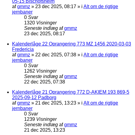
05-15 Bischofsheim
af
gmmz
»
23 dec 2025, 08:17
» i
Alt om de rigtige
jernbaner
0
Svar
1320
Visninger
Seneste indlæg
af
gmmz
23 dec 2025, 08:17
Kalenderlåge 22 Oprangering 773 MZ 1456 2020-03-03
Fredericia
af
gmmz
»
22 dec 2025, 07:38
» i
Alt om de rigtige
jernbaner
0
Svar
1262
Visninger
Seneste indlæg
af
gmmz
22 dec 2025, 07:38
Kalenderlåge 21 Oprangering 772 D-AKIEM 193 869-5
2025-09-12 Padborg
af
gmmz
»
21 dec 2025, 13:23
» i
Alt om de rigtige
jernbaner
0
Svar
1239
Visninger
Seneste indlæg
af
gmmz
21 dec 2025, 13:23