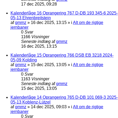
17 dec 2025, 09:28
Kalenderlåge 16 Oprangering 767 D-DB 193 345-6 2025-
05-13 Ehrenbreitstein
af
gmmz
»
16 dec 2025, 13:15
» i
Alt om de rigtige
jernbaner
0
Svar
1166
Visninger
Seneste indlæg
af
gmmz
16 dec 2025, 13:15
Kalenderlåge 15 Oprangering 766 DSB EB 3218 2024-
05-09 Kolding
af
gmmz
»
15 dec 2025, 13:05
» i
Alt om de rigtige
jernbaner
0
Svar
1163
Visninger
Seneste indlæg
af
gmmz
15 dec 2025, 13:05
Kalenderlåge 14 Oprangering 765 D-DB 101 069-3 2025-
05-13 Koblenz-Lützel
af
gmmz
»
14 dec 2025, 09:03
» i
Alt om de rigtige
jernbaner
0
Svar