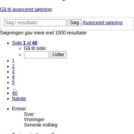
Gå til avanceret søgning
Søg
Avanceret søgning
Søgningen gav mere end 1000 resultater
Side
1
af
40
Gå til side:
1
2
3
4
5
…
40
Næste
Emner
Svar
Visninger
Seneste indlæg