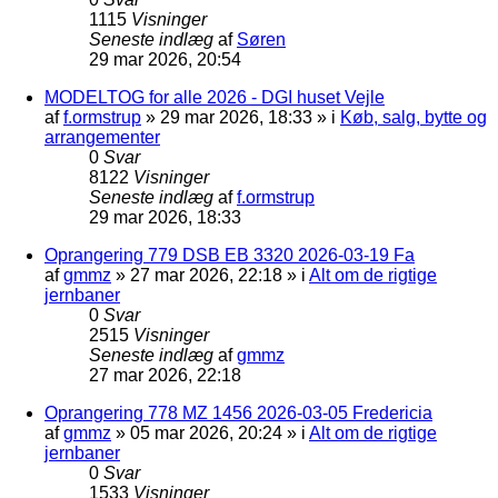
1115
Visninger
Seneste indlæg
af
Søren
29 mar 2026, 20:54
MODELTOG for alle 2026 - DGI huset Vejle
af
f.ormstrup
»
29 mar 2026, 18:33
» i
Køb, salg, bytte og
arrangementer
0
Svar
8122
Visninger
Seneste indlæg
af
f.ormstrup
29 mar 2026, 18:33
Oprangering 779 DSB EB 3320 2026-03-19 Fa
af
gmmz
»
27 mar 2026, 22:18
» i
Alt om de rigtige
jernbaner
0
Svar
2515
Visninger
Seneste indlæg
af
gmmz
27 mar 2026, 22:18
Oprangering 778 MZ 1456 2026-03-05 Fredericia
af
gmmz
»
05 mar 2026, 20:24
» i
Alt om de rigtige
jernbaner
0
Svar
1533
Visninger