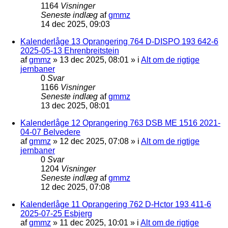
1164
Visninger
Seneste indlæg
af
gmmz
14 dec 2025, 09:03
Kalenderlåge 13 Oprangering 764 D-DISPO 193 642-6
2025-05-13 Ehrenbreitstein
af
gmmz
»
13 dec 2025, 08:01
» i
Alt om de rigtige
jernbaner
0
Svar
1166
Visninger
Seneste indlæg
af
gmmz
13 dec 2025, 08:01
Kalenderlåge 12 Oprangering 763 DSB ME 1516 2021-
04-07 Belvedere
af
gmmz
»
12 dec 2025, 07:08
» i
Alt om de rigtige
jernbaner
0
Svar
1204
Visninger
Seneste indlæg
af
gmmz
12 dec 2025, 07:08
Kalenderlåge 11 Oprangering 762 D-Hctor 193 411-6
2025-07-25 Esbjerg
af
gmmz
»
11 dec 2025, 10:01
» i
Alt om de rigtige