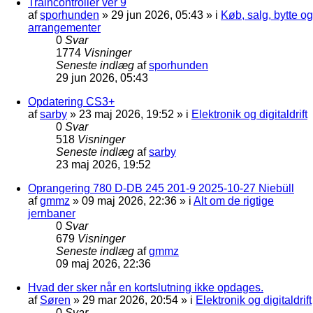
Traincontroller ver 9
af
sporhunden
»
29 jun 2026, 05:43
» i
Køb, salg, bytte og
arrangementer
0
Svar
1774
Visninger
Seneste indlæg
af
sporhunden
29 jun 2026, 05:43
Opdatering CS3+
af
sarby
»
23 maj 2026, 19:52
» i
Elektronik og digitaldrift
0
Svar
518
Visninger
Seneste indlæg
af
sarby
23 maj 2026, 19:52
Oprangering 780 D-DB 245 201-9 2025-10-27 Niebüll
af
gmmz
»
09 maj 2026, 22:36
» i
Alt om de rigtige
jernbaner
0
Svar
679
Visninger
Seneste indlæg
af
gmmz
09 maj 2026, 22:36
Hvad der sker når en kortslutning ikke opdages.
af
Søren
»
29 mar 2026, 20:54
» i
Elektronik og digitaldrift
0
Svar