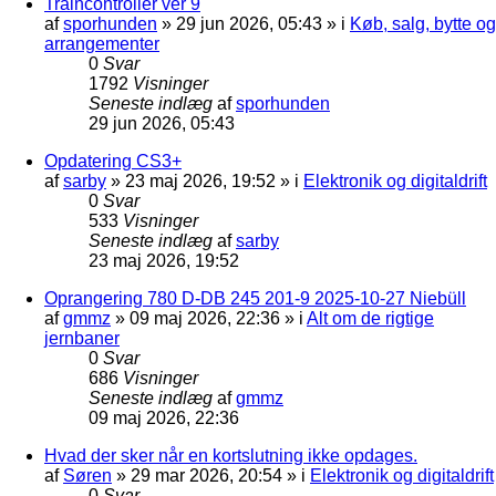
Traincontroller ver 9
af
sporhunden
»
29 jun 2026, 05:43
» i
Køb, salg, bytte og
arrangementer
0
Svar
1792
Visninger
Seneste indlæg
af
sporhunden
29 jun 2026, 05:43
Opdatering CS3+
af
sarby
»
23 maj 2026, 19:52
» i
Elektronik og digitaldrift
0
Svar
533
Visninger
Seneste indlæg
af
sarby
23 maj 2026, 19:52
Oprangering 780 D-DB 245 201-9 2025-10-27 Niebüll
af
gmmz
»
09 maj 2026, 22:36
» i
Alt om de rigtige
jernbaner
0
Svar
686
Visninger
Seneste indlæg
af
gmmz
09 maj 2026, 22:36
Hvad der sker når en kortslutning ikke opdages.
af
Søren
»
29 mar 2026, 20:54
» i
Elektronik og digitaldrift
0
Svar