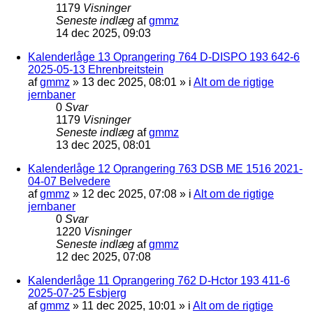
1179
Visninger
Seneste indlæg
af
gmmz
14 dec 2025, 09:03
Kalenderlåge 13 Oprangering 764 D-DISPO 193 642-6
2025-05-13 Ehrenbreitstein
af
gmmz
»
13 dec 2025, 08:01
» i
Alt om de rigtige
jernbaner
0
Svar
1179
Visninger
Seneste indlæg
af
gmmz
13 dec 2025, 08:01
Kalenderlåge 12 Oprangering 763 DSB ME 1516 2021-
04-07 Belvedere
af
gmmz
»
12 dec 2025, 07:08
» i
Alt om de rigtige
jernbaner
0
Svar
1220
Visninger
Seneste indlæg
af
gmmz
12 dec 2025, 07:08
Kalenderlåge 11 Oprangering 762 D-Hctor 193 411-6
2025-07-25 Esbjerg
af
gmmz
»
11 dec 2025, 10:01
» i
Alt om de rigtige