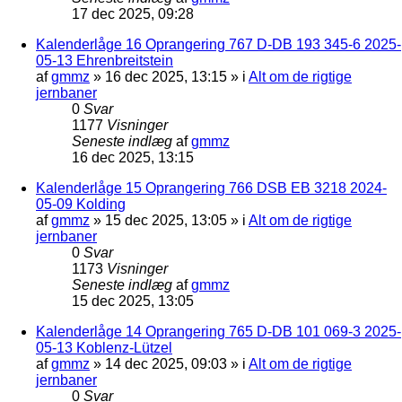
17 dec 2025, 09:28
Kalenderlåge 16 Oprangering 767 D-DB 193 345-6 2025-
05-13 Ehrenbreitstein
af
gmmz
»
16 dec 2025, 13:15
» i
Alt om de rigtige
jernbaner
0
Svar
1177
Visninger
Seneste indlæg
af
gmmz
16 dec 2025, 13:15
Kalenderlåge 15 Oprangering 766 DSB EB 3218 2024-
05-09 Kolding
af
gmmz
»
15 dec 2025, 13:05
» i
Alt om de rigtige
jernbaner
0
Svar
1173
Visninger
Seneste indlæg
af
gmmz
15 dec 2025, 13:05
Kalenderlåge 14 Oprangering 765 D-DB 101 069-3 2025-
05-13 Koblenz-Lützel
af
gmmz
»
14 dec 2025, 09:03
» i
Alt om de rigtige
jernbaner
0
Svar