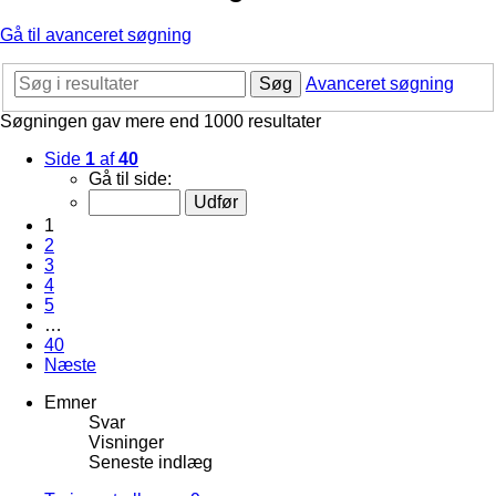
Gå til avanceret søgning
Søg
Avanceret søgning
Søgningen gav mere end 1000 resultater
Side
1
af
40
Gå til side:
1
2
3
4
5
…
40
Næste
Emner
Svar
Visninger
Seneste indlæg