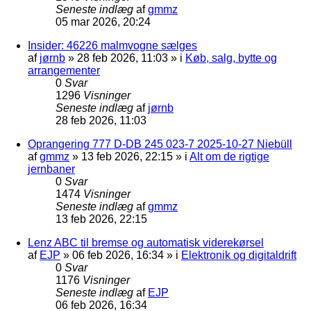
Seneste indlæg
af
gmmz
05 mar 2026, 20:24
Insider: 46226 malmvogne sælges
af
jørnb
»
28 feb 2026, 11:03
» i
Køb, salg, bytte og
arrangementer
0
Svar
1296
Visninger
Seneste indlæg
af
jørnb
28 feb 2026, 11:03
Oprangering 777 D-DB 245 023-7 2025-10-27 Niebüll
af
gmmz
»
13 feb 2026, 22:15
» i
Alt om de rigtige
jernbaner
0
Svar
1474
Visninger
Seneste indlæg
af
gmmz
13 feb 2026, 22:15
Lenz ABC til bremse og automatisk viderekørsel
af
EJP
»
06 feb 2026, 16:34
» i
Elektronik og digitaldrift
0
Svar
1176
Visninger
Seneste indlæg
af
EJP
06 feb 2026, 16:34