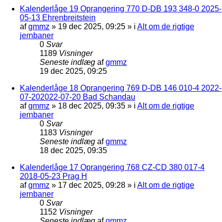
Kalenderlåge 19 Oprangering 770 D-DB 193 348-0 2025-
05-13 Ehrenbreitstein
af
gmmz
»
19 dec 2025, 09:25
» i
Alt om de rigtige
jernbaner
0
Svar
1189
Visninger
Seneste indlæg
af
gmmz
19 dec 2025, 09:25
Kalenderlåge 18 Oprangering 769 D-DB 146 010-4 2022-
07-202022-07-20 Bad Schandau
af
gmmz
»
18 dec 2025, 09:35
» i
Alt om de rigtige
jernbaner
0
Svar
1183
Visninger
Seneste indlæg
af
gmmz
18 dec 2025, 09:35
Kalenderlåge 17 Oprangering 768 CZ-CD 380 017-4
2018-05-23 Prag H
af
gmmz
»
17 dec 2025, 09:28
» i
Alt om de rigtige
jernbaner
0
Svar
1152
Visninger
Seneste indlæg
af
gmmz