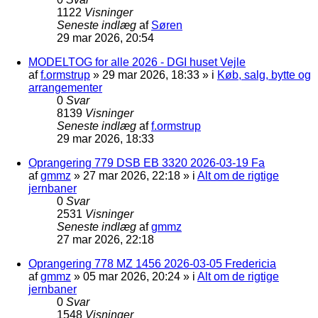
1122
Visninger
Seneste indlæg
af
Søren
29 mar 2026, 20:54
MODELTOG for alle 2026 - DGI huset Vejle
af
f.ormstrup
»
29 mar 2026, 18:33
» i
Køb, salg, bytte og
arrangementer
0
Svar
8139
Visninger
Seneste indlæg
af
f.ormstrup
29 mar 2026, 18:33
Oprangering 779 DSB EB 3320 2026-03-19 Fa
af
gmmz
»
27 mar 2026, 22:18
» i
Alt om de rigtige
jernbaner
0
Svar
2531
Visninger
Seneste indlæg
af
gmmz
27 mar 2026, 22:18
Oprangering 778 MZ 1456 2026-03-05 Fredericia
af
gmmz
»
05 mar 2026, 20:24
» i
Alt om de rigtige
jernbaner
0
Svar
1548
Visninger