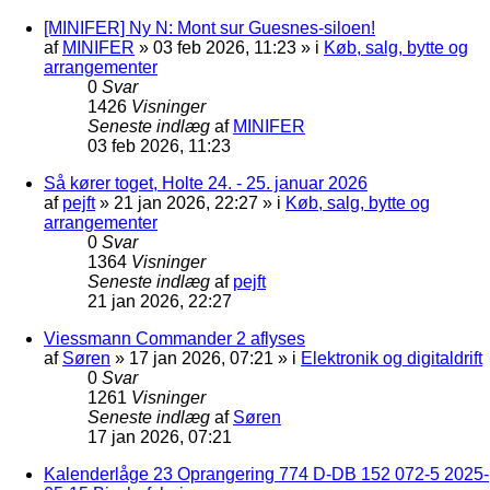
[MINIFER] Ny N: Mont sur Guesnes-siloen!
af
MINIFER
»
03 feb 2026, 11:23
» i
Køb, salg, bytte og
arrangementer
0
Svar
1426
Visninger
Seneste indlæg
af
MINIFER
03 feb 2026, 11:23
Så kører toget, Holte 24. - 25. januar 2026
af
pejft
»
21 jan 2026, 22:27
» i
Køb, salg, bytte og
arrangementer
0
Svar
1364
Visninger
Seneste indlæg
af
pejft
21 jan 2026, 22:27
Viessmann Commander 2 aflyses
af
Søren
»
17 jan 2026, 07:21
» i
Elektronik og digitaldrift
0
Svar
1261
Visninger
Seneste indlæg
af
Søren
17 jan 2026, 07:21
Kalenderlåge 23 Oprangering 774 D-DB 152 072-5 2025-