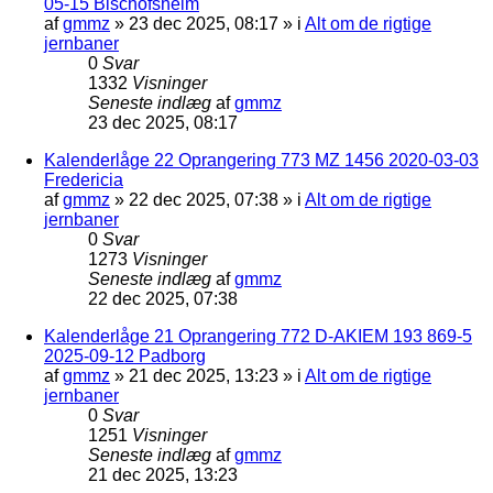
05-15 Bischofsheim
af
gmmz
»
23 dec 2025, 08:17
» i
Alt om de rigtige
jernbaner
0
Svar
1332
Visninger
Seneste indlæg
af
gmmz
23 dec 2025, 08:17
Kalenderlåge 22 Oprangering 773 MZ 1456 2020-03-03
Fredericia
af
gmmz
»
22 dec 2025, 07:38
» i
Alt om de rigtige
jernbaner
0
Svar
1273
Visninger
Seneste indlæg
af
gmmz
22 dec 2025, 07:38
Kalenderlåge 21 Oprangering 772 D-AKIEM 193 869-5
2025-09-12 Padborg
af
gmmz
»
21 dec 2025, 13:23
» i
Alt om de rigtige
jernbaner
0
Svar
1251
Visninger
Seneste indlæg
af
gmmz
21 dec 2025, 13:23