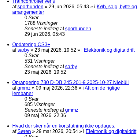
Traincontroller ver 9
af
sporhunden
»
29 jun 2026, 05:43
» i
Køb, salg, bytte og
arrangementer
0
Svar
1788
Visninger
Seneste indlæg
af
sporhunden
29 jun 2026, 05:43
Opdatering CS3+
af
sarby
»
23 maj 2026, 19:52
» i
Elektronik og digitaldrift
0
Svar
531
Visninger
Seneste indlæg
af
sarby
23 maj 2026, 19:52
Oprangering 780 D-DB 245 201-9 2025-10-27 Niebüll
af
gmmz
»
09 maj 2026, 22:36
» i
Alt om de rigtige
jernbaner
0
Svar
685
Visninger
Seneste indlæg
af
gmmz
09 maj 2026, 22:36
Hvad der sker når en kortslutning ikke opdages.
af
Søren
»
29 mar 2026, 20:54
» i
Elektronik og digitaldrift
0
Svar