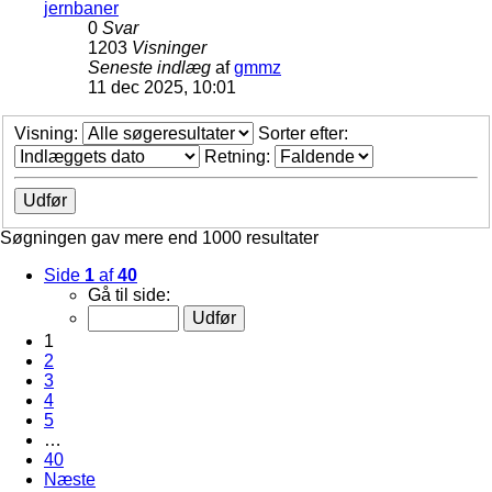
jernbaner
0
Svar
1203
Visninger
Seneste indlæg
af
gmmz
11 dec 2025, 10:01
Visning:
Sorter efter:
Retning:
Søgningen gav mere end 1000 resultater
Side
1
af
40
Gå til side:
1
2
3
4
5
…
40
Næste