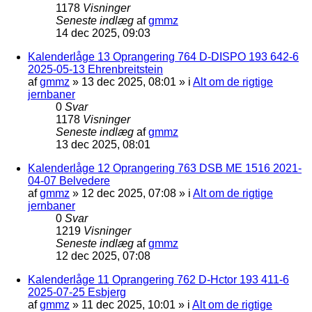
1178
Visninger
Seneste indlæg
af
gmmz
14 dec 2025, 09:03
Kalenderlåge 13 Oprangering 764 D-DISPO 193 642-6
2025-05-13 Ehrenbreitstein
af
gmmz
»
13 dec 2025, 08:01
» i
Alt om de rigtige
jernbaner
0
Svar
1178
Visninger
Seneste indlæg
af
gmmz
13 dec 2025, 08:01
Kalenderlåge 12 Oprangering 763 DSB ME 1516 2021-
04-07 Belvedere
af
gmmz
»
12 dec 2025, 07:08
» i
Alt om de rigtige
jernbaner
0
Svar
1219
Visninger
Seneste indlæg
af
gmmz
12 dec 2025, 07:08
Kalenderlåge 11 Oprangering 762 D-Hctor 193 411-6
2025-07-25 Esbjerg
af
gmmz
»
11 dec 2025, 10:01
» i
Alt om de rigtige