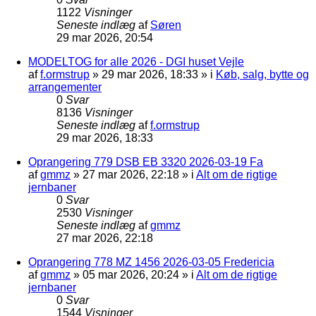
1122
Visninger
Seneste indlæg
af
Søren
29 mar 2026, 20:54
MODELTOG for alle 2026 - DGI huset Vejle
af
f.ormstrup
»
29 mar 2026, 18:33
» i
Køb, salg, bytte og
arrangementer
0
Svar
8136
Visninger
Seneste indlæg
af
f.ormstrup
29 mar 2026, 18:33
Oprangering 779 DSB EB 3320 2026-03-19 Fa
af
gmmz
»
27 mar 2026, 22:18
» i
Alt om de rigtige
jernbaner
0
Svar
2530
Visninger
Seneste indlæg
af
gmmz
27 mar 2026, 22:18
Oprangering 778 MZ 1456 2026-03-05 Fredericia
af
gmmz
»
05 mar 2026, 20:24
» i
Alt om de rigtige
jernbaner
0
Svar
1544
Visninger