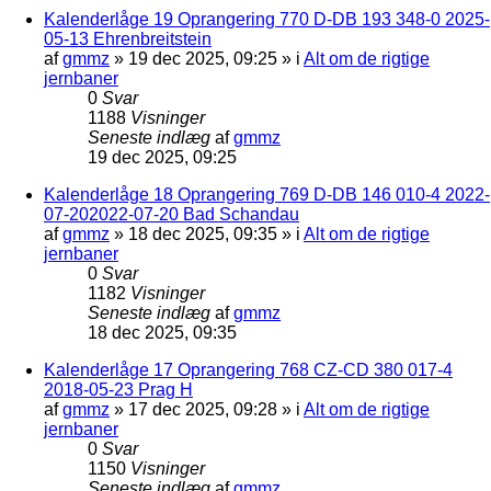
Kalenderlåge 19 Oprangering 770 D-DB 193 348-0 2025-
05-13 Ehrenbreitstein
af
gmmz
»
19 dec 2025, 09:25
» i
Alt om de rigtige
jernbaner
0
Svar
1188
Visninger
Seneste indlæg
af
gmmz
19 dec 2025, 09:25
Kalenderlåge 18 Oprangering 769 D-DB 146 010-4 2022-
07-202022-07-20 Bad Schandau
af
gmmz
»
18 dec 2025, 09:35
» i
Alt om de rigtige
jernbaner
0
Svar
1182
Visninger
Seneste indlæg
af
gmmz
18 dec 2025, 09:35
Kalenderlåge 17 Oprangering 768 CZ-CD 380 017-4
2018-05-23 Prag H
af
gmmz
»
17 dec 2025, 09:28
» i
Alt om de rigtige
jernbaner
0
Svar
1150
Visninger
Seneste indlæg
af
gmmz