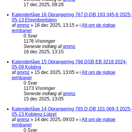
17 dec 2025, 09:28
Kalenderlåge 16 Oprangering 767 D-DB 193 345-6 2025-
05-13 Ehrenbreitstein
af
gmmz
»
16 dec 2025, 13:15
» i
Alt om de rigtige
jernbaner
0
Svar
1176
Visninger
Seneste indlæg
af
gmmz
16 dec 2025, 13:15
Kalenderlåge 15 Oprangering 766 DSB EB 3218 2024-
05-09 Kolding
af
gmmz
»
15 dec 2025, 13:05
» i
Alt om de rigtige
jernbaner
0
Svar
1173
Visninger
Seneste indlæg
af
gmmz
15 dec 2025, 13:05
Kalenderlåge 14 Oprangering 765 D-DB 101 069-3 2025-
05-13 Koblenz-Lützel
af
gmmz
»
14 dec 2025, 09:03
» i
Alt om de rigtige
jernbaner
0
Svar