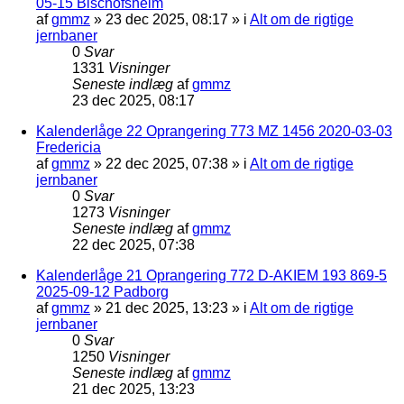
05-15 Bischofsheim
af
gmmz
»
23 dec 2025, 08:17
» i
Alt om de rigtige
jernbaner
0
Svar
1331
Visninger
Seneste indlæg
af
gmmz
23 dec 2025, 08:17
Kalenderlåge 22 Oprangering 773 MZ 1456 2020-03-03
Fredericia
af
gmmz
»
22 dec 2025, 07:38
» i
Alt om de rigtige
jernbaner
0
Svar
1273
Visninger
Seneste indlæg
af
gmmz
22 dec 2025, 07:38
Kalenderlåge 21 Oprangering 772 D-AKIEM 193 869-5
2025-09-12 Padborg
af
gmmz
»
21 dec 2025, 13:23
» i
Alt om de rigtige
jernbaner
0
Svar
1250
Visninger
Seneste indlæg
af
gmmz
21 dec 2025, 13:23