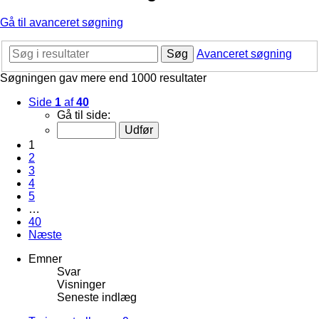
Gå til avanceret søgning
Søg
Avanceret søgning
Søgningen gav mere end 1000 resultater
Side
1
af
40
Gå til side:
1
2
3
4
5
…
40
Næste
Emner
Svar
Visninger
Seneste indlæg