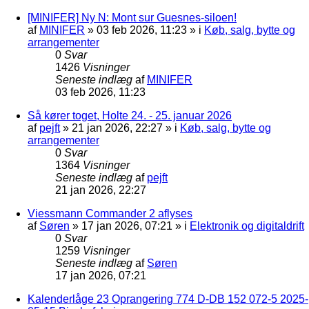
[MINIFER] Ny N: Mont sur Guesnes-siloen!
af
MINIFER
»
03 feb 2026, 11:23
» i
Køb, salg, bytte og
arrangementer
0
Svar
1426
Visninger
Seneste indlæg
af
MINIFER
03 feb 2026, 11:23
Så kører toget, Holte 24. - 25. januar 2026
af
pejft
»
21 jan 2026, 22:27
» i
Køb, salg, bytte og
arrangementer
0
Svar
1364
Visninger
Seneste indlæg
af
pejft
21 jan 2026, 22:27
Viessmann Commander 2 aflyses
af
Søren
»
17 jan 2026, 07:21
» i
Elektronik og digitaldrift
0
Svar
1259
Visninger
Seneste indlæg
af
Søren
17 jan 2026, 07:21
Kalenderlåge 23 Oprangering 774 D-DB 152 072-5 2025-