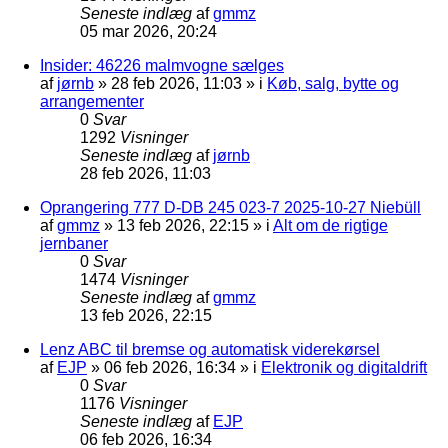
Seneste indlæg
af
gmmz
05 mar 2026, 20:24
Insider: 46226 malmvogne sælges
af
jørnb
»
28 feb 2026, 11:03
» i
Køb, salg, bytte og
arrangementer
0
Svar
1292
Visninger
Seneste indlæg
af
jørnb
28 feb 2026, 11:03
Oprangering 777 D-DB 245 023-7 2025-10-27 Niebüll
af
gmmz
»
13 feb 2026, 22:15
» i
Alt om de rigtige
jernbaner
0
Svar
1474
Visninger
Seneste indlæg
af
gmmz
13 feb 2026, 22:15
Lenz ABC til bremse og automatisk viderekørsel
af
EJP
»
06 feb 2026, 16:34
» i
Elektronik og digitaldrift
0
Svar
1176
Visninger
Seneste indlæg
af
EJP
06 feb 2026, 16:34