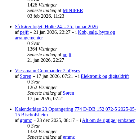
1426
Visninger
Seneste indlæg
af
MINIFER
03 feb 2026, 11:23
Så kører toget, Holte 24. - 25. januar 2026
af
pejft
»
21 jan 2026, 22:27
» i
Køb, salg, bytte og
arrangementer
0
Svar
1364
Visninger
Seneste indlæg
af
pejft
21 jan 2026, 22:27
Viessmann Commander 2 aflyses
af
Søren
»
17 jan 2026, 07:21
» i
Elektronik og digitaldrift
0
Svar
1262
Visninger
Seneste indlæg
af
Søren
17 jan 2026, 07:21
Kalenderlåge 23 Oprangering 774 D-DB 152 072-5 2025-05-
15 Bischofsheim
af
gmmz
»
23 dec 2025, 08:17
» i
Alt om de rigtige jernbaner
0
Svar
1332
Visninger
Seneste indlæg
af
gmmz