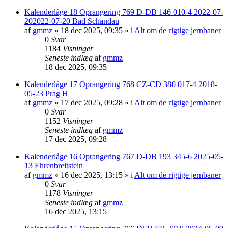
Kalenderlåge 18 Oprangering 769 D-DB 146 010-4 2022-07-
202022-07-20 Bad Schandau
af
gmmz
»
18 dec 2025, 09:35
» i
Alt om de rigtige jernbaner
0
Svar
1184
Visninger
Seneste indlæg
af
gmmz
18 dec 2025, 09:35
Kalenderlåge 17 Oprangering 768 CZ-CD 380 017-4 2018-
05-23 Prag H
af
gmmz
»
17 dec 2025, 09:28
» i
Alt om de rigtige jernbaner
0
Svar
1152
Visninger
Seneste indlæg
af
gmmz
17 dec 2025, 09:28
Kalenderlåge 16 Oprangering 767 D-DB 193 345-6 2025-05-
13 Ehrenbreitstein
af
gmmz
»
16 dec 2025, 13:15
» i
Alt om de rigtige jernbaner
0
Svar
1178
Visninger
Seneste indlæg
af
gmmz
16 dec 2025, 13:15