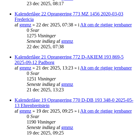
23 dec 2025, 08:17
Kalenderlåge 22 Oprangering 773 MZ 1456 2020-03-03
Fredericia
af
gmmz
»
22 dec 2025, 07:38
» i
Alt om de rigtige jernbaner
0
Svar
1275
Visninger
Seneste indlæg
af
gmmz
22 dec 2025, 07:38
Kalenderlåge 21 Oprangering 772 D-AKIEM 193 869-5
2025-09-12 Padborg
af
gmmz
»
21 dec 2025, 13:23
» i
Alt om de rigtige jernbaner
0
Svar
1251
Visninger
Seneste indlæg
af
gmmz
21 dec 2025, 13:23
Kalenderlåge 19 Oprangering 770 D-DB 193 348-0 2025-05-
13 Ehrenbreitstein
af
gmmz
»
19 dec 2025, 09:25
» i
Alt om de rigtige jernbaner
0
Svar
1190
Visninger
Seneste indlæg
af
gmmz
19 dec 2025, 09:25