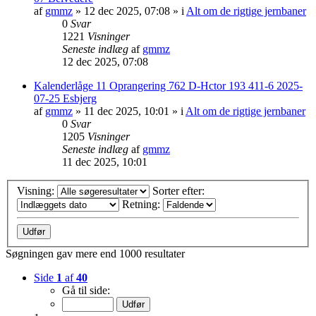
af
gmmz
»
12 dec 2025, 07:08
» i
Alt om de rigtige jernbaner
0
Svar
1221
Visninger
Seneste indlæg
af
gmmz
12 dec 2025, 07:08
Kalenderlåge 11 Oprangering 762 D-Hctor 193 411-6 2025-
07-25 Esbjerg
af
gmmz
»
11 dec 2025, 10:01
» i
Alt om de rigtige jernbaner
0
Svar
1205
Visninger
Seneste indlæg
af
gmmz
11 dec 2025, 10:01
Visning:
Sorter efter:
Retning:
Søgningen gav mere end 1000 resultater
Side
1
af
40
Gå til side: