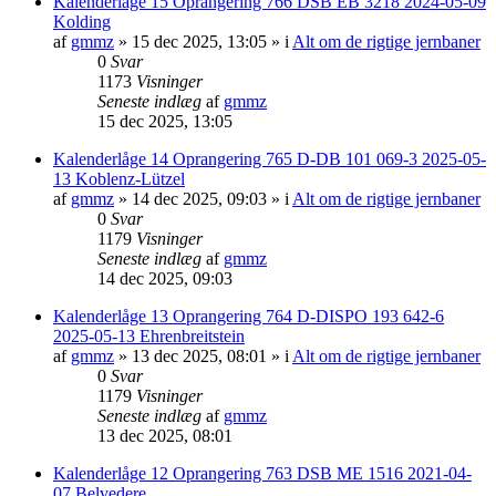
Kalenderlåge 15 Oprangering 766 DSB EB 3218 2024-05-09
Kolding
af
gmmz
»
15 dec 2025, 13:05
» i
Alt om de rigtige jernbaner
0
Svar
1173
Visninger
Seneste indlæg
af
gmmz
15 dec 2025, 13:05
Kalenderlåge 14 Oprangering 765 D-DB 101 069-3 2025-05-
13 Koblenz-Lützel
af
gmmz
»
14 dec 2025, 09:03
» i
Alt om de rigtige jernbaner
0
Svar
1179
Visninger
Seneste indlæg
af
gmmz
14 dec 2025, 09:03
Kalenderlåge 13 Oprangering 764 D-DISPO 193 642-6
2025-05-13 Ehrenbreitstein
af
gmmz
»
13 dec 2025, 08:01
» i
Alt om de rigtige jernbaner
0
Svar
1179
Visninger
Seneste indlæg
af
gmmz
13 dec 2025, 08:01
Kalenderlåge 12 Oprangering 763 DSB ME 1516 2021-04-
07 Belvedere