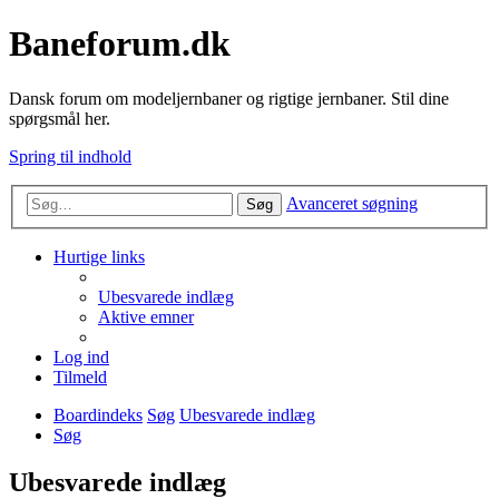
Baneforum.dk
Dansk forum om modeljernbaner og rigtige jernbaner. Stil dine
spørgsmål her.
Spring til indhold
Avanceret søgning
Søg
Hurtige links
Ubesvarede indlæg
Aktive emner
Log ind
Tilmeld
Boardindeks
Søg
Ubesvarede indlæg
Søg
Ubesvarede indlæg