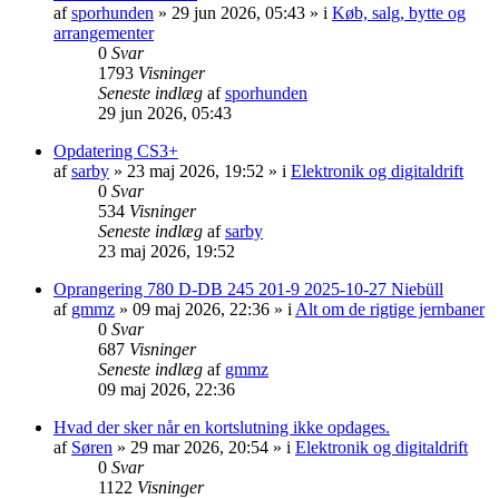
af
sporhunden
»
29 jun 2026, 05:43
» i
Køb, salg, bytte og
arrangementer
0
Svar
1793
Visninger
Seneste indlæg
af
sporhunden
29 jun 2026, 05:43
Opdatering CS3+
af
sarby
»
23 maj 2026, 19:52
» i
Elektronik og digitaldrift
0
Svar
534
Visninger
Seneste indlæg
af
sarby
23 maj 2026, 19:52
Oprangering 780 D-DB 245 201-9 2025-10-27 Niebüll
af
gmmz
»
09 maj 2026, 22:36
» i
Alt om de rigtige jernbaner
0
Svar
687
Visninger
Seneste indlæg
af
gmmz
09 maj 2026, 22:36
Hvad der sker når en kortslutning ikke opdages.
af
Søren
»
29 mar 2026, 20:54
» i
Elektronik og digitaldrift
0
Svar
1122
Visninger