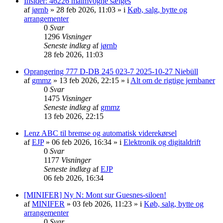
Insider: 46226 malmvogne sælges
af
jørnb
»
28 feb 2026, 11:03
» i
Køb, salg, bytte og
arrangementer
0
Svar
1296
Visninger
Seneste indlæg
af
jørnb
28 feb 2026, 11:03
Oprangering 777 D-DB 245 023-7 2025-10-27 Niebüll
af
gmmz
»
13 feb 2026, 22:15
» i
Alt om de rigtige jernbaner
0
Svar
1475
Visninger
Seneste indlæg
af
gmmz
13 feb 2026, 22:15
Lenz ABC til bremse og automatisk viderekørsel
af
EJP
»
06 feb 2026, 16:34
» i
Elektronik og digitaldrift
0
Svar
1177
Visninger
Seneste indlæg
af
EJP
06 feb 2026, 16:34
[MINIFER] Ny N: Mont sur Guesnes-siloen!
af
MINIFER
»
03 feb 2026, 11:23
» i
Køb, salg, bytte og
arrangementer
0
Svar