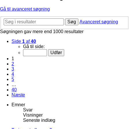
Gå til avanceret søgning
Søg
Avanceret søgning
Søgningen gav mere end 1000 resultater
Side
1
af
40
Gå til side:
1
2
3
4
5
…
40
Næste
Emner
Svar
Visninger
Seneste indlæg