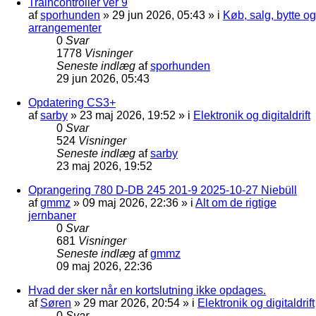
Traincontroller ver 9
af
sporhunden
»
29 jun 2026, 05:43
» i
Køb, salg, bytte og
arrangementer
0
Svar
1778
Visninger
Seneste indlæg
af
sporhunden
29 jun 2026, 05:43
Opdatering CS3+
af
sarby
»
23 maj 2026, 19:52
» i
Elektronik og digitaldrift
0
Svar
524
Visninger
Seneste indlæg
af
sarby
23 maj 2026, 19:52
Oprangering 780 D-DB 245 201-9 2025-10-27 Niebüll
af
gmmz
»
09 maj 2026, 22:36
» i
Alt om de rigtige
jernbaner
0
Svar
681
Visninger
Seneste indlæg
af
gmmz
09 maj 2026, 22:36
Hvad der sker når en kortslutning ikke opdages.
af
Søren
»
29 mar 2026, 20:54
» i
Elektronik og digitaldrift
0
Svar