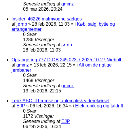
Seneste indlæg
af
gmmz
05 mar 2026, 20:24
Insider: 46226 malmvogne sælges
af
jørnb
»
28 feb 2026, 11:03
» i
Køb, salg, bytte og
arrangementer
0
Svar
1286
Visninger
Seneste indlæg
af
jørnb
28 feb 2026, 11:03
Oprangering 777 D-DB 245 023-7 2025-10-27 Niebüll
af
gmmz
»
13 feb 2026, 22:15
» i
Alt om de rigtige
jernbaner
0
Svar
1468
Visninger
Seneste indlæg
af
gmmz
13 feb 2026, 22:15
Lenz ABC til bremse og automatisk viderekørsel
af
EJP
»
06 feb 2026, 16:34
» i
Elektronik og digitaldrift
0
Svar
1172
Visninger
Seneste indlæg
af
EJP
06 feb 2026, 16:34