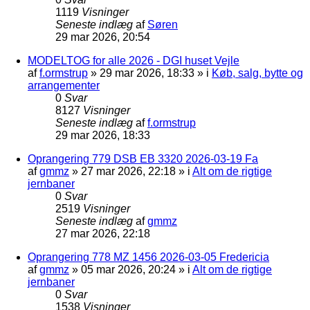
1119
Visninger
Seneste indlæg
af
Søren
29 mar 2026, 20:54
MODELTOG for alle 2026 - DGI huset Vejle
af
f.ormstrup
»
29 mar 2026, 18:33
» i
Køb, salg, bytte og
arrangementer
0
Svar
8127
Visninger
Seneste indlæg
af
f.ormstrup
29 mar 2026, 18:33
Oprangering 779 DSB EB 3320 2026-03-19 Fa
af
gmmz
»
27 mar 2026, 22:18
» i
Alt om de rigtige
jernbaner
0
Svar
2519
Visninger
Seneste indlæg
af
gmmz
27 mar 2026, 22:18
Oprangering 778 MZ 1456 2026-03-05 Fredericia
af
gmmz
»
05 mar 2026, 20:24
» i
Alt om de rigtige
jernbaner
0
Svar
1538
Visninger