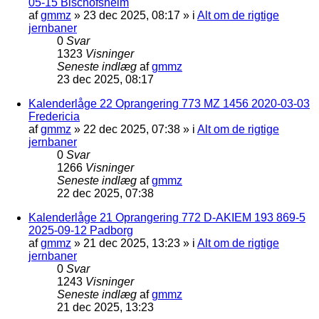
05-15 Bischofsheim
af
gmmz
»
23 dec 2025, 08:17
» i
Alt om de rigtige
jernbaner
0
Svar
1323
Visninger
Seneste indlæg
af
gmmz
23 dec 2025, 08:17
Kalenderlåge 22 Oprangering 773 MZ 1456 2020-03-03
Fredericia
af
gmmz
»
22 dec 2025, 07:38
» i
Alt om de rigtige
jernbaner
0
Svar
1266
Visninger
Seneste indlæg
af
gmmz
22 dec 2025, 07:38
Kalenderlåge 21 Oprangering 772 D-AKIEM 193 869-5
2025-09-12 Padborg
af
gmmz
»
21 dec 2025, 13:23
» i
Alt om de rigtige
jernbaner
0
Svar
1243
Visninger
Seneste indlæg
af
gmmz
21 dec 2025, 13:23