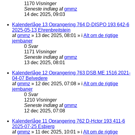
1170
Visninger
Seneste indlæg
af
gmmz
14 dec 2025, 09:03
Kalenderlåge 13 Oprangering 764 D-DISPO 193 642-6
2025-05-13 Ehrenbreitstein
af
gmmz
»
13 dec 2025, 08:01
» i
Alt om de rigtige
jernbaner
0
Svar
1171
Visninger
Seneste indlæg
af
gmmz
13 dec 2025, 08:01
Kalenderlåge 12 Oprangering 763 DSB ME 1516 2021-
04-07 Belvedere
af
gmmz
»
12 dec 2025, 07:08
» i
Alt om de rigtige
jernbaner
0
Svar
1210
Visninger
Seneste indlæg
af
gmmz
12 dec 2025, 07:08
Kalenderlåge 11 Oprangering 762 D-Hctor 193 411-6
2025-07-25 Esbjerg
af
gmmz
»
11 dec 2025, 10:01
» i
Alt om de rigtige