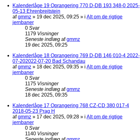
Kalenderlåge 19 Oprangering 770 D-DB 193 348-0 2025-
05-13 Ehrenbreitstein
af
gmmz
»
19 dec 2025, 09:25
» i
Alt om de rigtige
jernbaner
0
Svar
1179
Visninger
Seneste indlæg
af
gmmz
19 dec 2025, 09:25
Kalenderlåge 18 Oprangering 769 D-DB 146 010-4 2022-
07-202022-07-20 Bad Schandau
af
gmmz
»
18 dec 2025, 09:35
» i
Alt om de rigtige
jernbaner
0
Svar
1175
Visninger
Seneste indlæg
af
gmmz
18 dec 2025, 09:35
Kalenderlåge 17 Oprangering 768 CZ-CD 380 017-4
2018-05-23 Prag H
af
gmmz
»
17 dec 2025, 09:28
» i
Alt om de rigtige
jernbaner
0
Svar
1140
Visninger
Seneste indlæg
af
gmmz