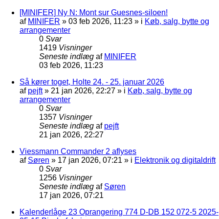
[MINIFER] Ny N: Mont sur Guesnes-siloen!
af
MINIFER
»
03 feb 2026, 11:23
» i
Køb, salg, bytte og
arrangementer
0
Svar
1419
Visninger
Seneste indlæg
af
MINIFER
03 feb 2026, 11:23
Så kører toget, Holte 24. - 25. januar 2026
af
pejft
»
21 jan 2026, 22:27
» i
Køb, salg, bytte og
arrangementer
0
Svar
1357
Visninger
Seneste indlæg
af
pejft
21 jan 2026, 22:27
Viessmann Commander 2 aflyses
af
Søren
»
17 jan 2026, 07:21
» i
Elektronik og digitaldrift
0
Svar
1256
Visninger
Seneste indlæg
af
Søren
17 jan 2026, 07:21
Kalenderlåge 23 Oprangering 774 D-DB 152 072-5 2025-