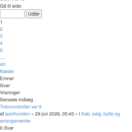
Gå til side:
1
2
3
4
5
…
40
Næste
Emner
Svar
Visninger
Seneste indlæg
Traincontroller ver 9
af
sporhunden
»
29 jun 2026, 05:43
» i
Køb, salg, bytte og
arrangementer
0
Svar