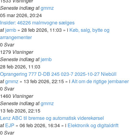
1533
Visninger
Seneste indlæg
af
gmmz
05 mar 2026, 20:24
Insider: 46226 malmvogne sælges
af
jørnb
»
28 feb 2026, 11:03
» i
Køb, salg, bytte og
arrangementer
0
Svar
1279
Visninger
Seneste indlæg
af
jørnb
28 feb 2026, 11:03
Oprangering 777 D-DB 245 023-7 2025-10-27 Niebüll
af
gmmz
»
13 feb 2026, 22:15
» i
Alt om de rigtige jernbaner
0
Svar
1460
Visninger
Seneste indlæg
af
gmmz
13 feb 2026, 22:15
Lenz ABC til bremse og automatisk viderekørsel
af
EJP
»
06 feb 2026, 16:34
» i
Elektronik og digitaldrift
0
Svar