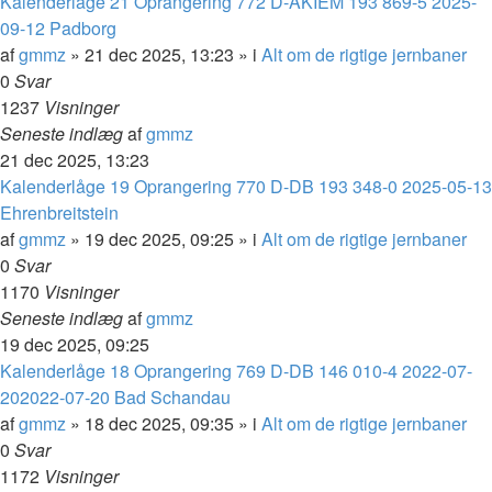
Kalenderlåge 21 Oprangering 772 D-AKIEM 193 869-5 2025-
09-12 Padborg
af
gmmz
»
21 dec 2025, 13:23
» i
Alt om de rigtige jernbaner
0
Svar
1237
Visninger
Seneste indlæg
af
gmmz
21 dec 2025, 13:23
Kalenderlåge 19 Oprangering 770 D-DB 193 348-0 2025-05-13
Ehrenbreitstein
af
gmmz
»
19 dec 2025, 09:25
» i
Alt om de rigtige jernbaner
0
Svar
1170
Visninger
Seneste indlæg
af
gmmz
19 dec 2025, 09:25
Kalenderlåge 18 Oprangering 769 D-DB 146 010-4 2022-07-
202022-07-20 Bad Schandau
af
gmmz
»
18 dec 2025, 09:35
» i
Alt om de rigtige jernbaner
0
Svar
1172
Visninger