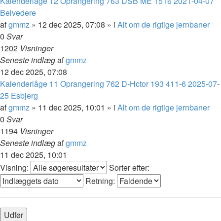
Kalenderlåge 12 Oprangering 763 DSB ME 1516 2021-04-07
Belvedere
af
gmmz
»
12 dec 2025, 07:08
» i
Alt om de rigtige jernbaner
0
Svar
1202
Visninger
Seneste indlæg
af
gmmz
12 dec 2025, 07:08
Kalenderlåge 11 Oprangering 762 D-Hctor 193 411-6 2025-07-
25 Esbjerg
af
gmmz
»
11 dec 2025, 10:01
» i
Alt om de rigtige jernbaner
0
Svar
1194
Visninger
Seneste indlæg
af
gmmz
11 dec 2025, 10:01
Visning:
Sorter efter:
Retning: