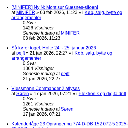
[MINIFER] Ny N: Mont sur Guesnes-siloen!
af
MINIFER
»
03 feb 2026, 11:23
» i
Køb, salg, bytte og
arrangementer
0
Svar
1426
Visninger
Seneste indlæg
af
MINIFER
03 feb 2026, 11:23
Så kører toget, Holte 24. - 25. januar 2026
af
pejft
»
21 jan 2026, 22:27
» i
Køb, salg, bytte og
arrangementer
0
Svar
1364
Visninger
Seneste indlæg
af
pejft
21 jan 2026, 22:27
Viessmann Commander 2 aflyses
af
Søren
»
17 jan 2026, 07:21
» i
Elektronik og digitaldrift
0
Svar
1261
Visninger
Seneste indlæg
af
Søren
17 jan 2026, 07:21
Kalenderlåge 23 Oprangering 774 D-DB 152 072-5 2025-