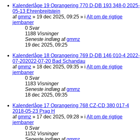
Kalenderlåge 19 Oprangering 770 D-DB 193 348-0 2025-
05-13 Ehrenbreitstein
af
gmmz
»
19 dec 2025, 09:25
» i
Alt om de rigtige
jernbaner
0
Svar
1188
Visninger
Seneste indlæg
af
gmmz
19 dec 2025, 09:25
Kalenderlåge 18 Oprangering 769 D-DB 146 010-4 2022-
07-202022-07-20 Bad Schandau
af
gmmz
»
18 dec 2025, 09:35
» i
Alt om de rigtige
jernbaner
0
Svar
1183
Visninger
Seneste indlæg
af
gmmz
18 dec 2025, 09:35
Kalenderlåge 17 Oprangering 768 CZ-CD 380 017-4
2018-05-23 Prag H
af
gmmz
»
17 dec 2025, 09:28
» i
Alt om de rigtige
jernbaner
0
Svar
1152
Visninger
Seneste indlæg
af
gmmz