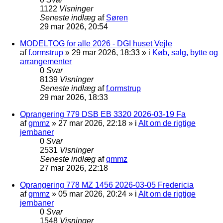
1122
Visninger
Seneste indlæg
af
Søren
29 mar 2026, 20:54
MODELTOG for alle 2026 - DGI huset Vejle
af
f.ormstrup
»
29 mar 2026, 18:33
» i
Køb, salg, bytte og
arrangementer
0
Svar
8139
Visninger
Seneste indlæg
af
f.ormstrup
29 mar 2026, 18:33
Oprangering 779 DSB EB 3320 2026-03-19 Fa
af
gmmz
»
27 mar 2026, 22:18
» i
Alt om de rigtige
jernbaner
0
Svar
2531
Visninger
Seneste indlæg
af
gmmz
27 mar 2026, 22:18
Oprangering 778 MZ 1456 2026-03-05 Fredericia
af
gmmz
»
05 mar 2026, 20:24
» i
Alt om de rigtige
jernbaner
0
Svar
1548
Visninger