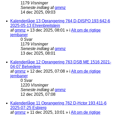
1179
Visninger
Seneste indlæg
af
gmmz
14 dec 2025, 09:03
Kalenderlåge 13 Oprangering 764 D-DISPO 193 642-6
2025-05-13 Ehrenbreitstein
af
gmmz
»
13 dec 2025, 08:01
» i
Alt om de rigtige
jernbaner
0
Svar
1179
Visninger
Seneste indlæg
af
gmmz
13 dec 2025, 08:01
Kalenderlåge 12 Oprangering 763 DSB ME 1516 2021-
04-07 Belvedere
af
gmmz
»
12 dec 2025, 07:08
» i
Alt om de rigtige
jernbaner
0
Svar
1220
Visninger
Seneste indlæg
af
gmmz
12 dec 2025, 07:08
Kalenderlåge 11 Oprangering 762 D-Hctor 193 411-6
2025-07-25 Esbjerg
af
gmmz
»
11 dec 2025, 10:01
» i
Alt om de rigtige