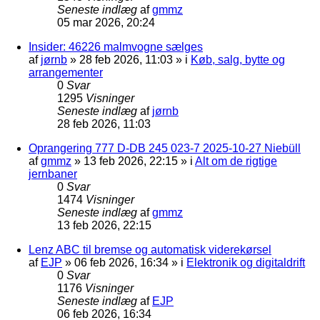
Seneste indlæg
af
gmmz
05 mar 2026, 20:24
Insider: 46226 malmvogne sælges
af
jørnb
»
28 feb 2026, 11:03
» i
Køb, salg, bytte og
arrangementer
0
Svar
1295
Visninger
Seneste indlæg
af
jørnb
28 feb 2026, 11:03
Oprangering 777 D-DB 245 023-7 2025-10-27 Niebüll
af
gmmz
»
13 feb 2026, 22:15
» i
Alt om de rigtige
jernbaner
0
Svar
1474
Visninger
Seneste indlæg
af
gmmz
13 feb 2026, 22:15
Lenz ABC til bremse og automatisk viderekørsel
af
EJP
»
06 feb 2026, 16:34
» i
Elektronik og digitaldrift
0
Svar
1176
Visninger
Seneste indlæg
af
EJP
06 feb 2026, 16:34