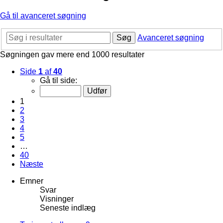
Gå til avanceret søgning
Søg
Avanceret søgning
Søgningen gav mere end 1000 resultater
Side
1
af
40
Gå til side:
1
2
3
4
5
…
40
Næste
Emner
Svar
Visninger
Seneste indlæg