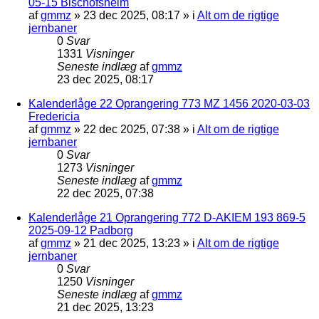
05-15 Bischofsheim
af
gmmz
»
23 dec 2025, 08:17
» i
Alt om de rigtige
jernbaner
0
Svar
1331
Visninger
Seneste indlæg
af
gmmz
23 dec 2025, 08:17
Kalenderlåge 22 Oprangering 773 MZ 1456 2020-03-03
Fredericia
af
gmmz
»
22 dec 2025, 07:38
» i
Alt om de rigtige
jernbaner
0
Svar
1273
Visninger
Seneste indlæg
af
gmmz
22 dec 2025, 07:38
Kalenderlåge 21 Oprangering 772 D-AKIEM 193 869-5
2025-09-12 Padborg
af
gmmz
»
21 dec 2025, 13:23
» i
Alt om de rigtige
jernbaner
0
Svar
1250
Visninger
Seneste indlæg
af
gmmz
21 dec 2025, 13:23