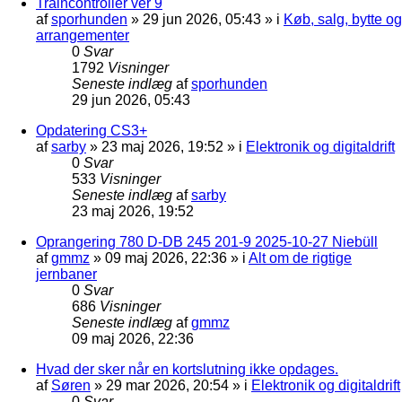
Traincontroller ver 9
af
sporhunden
»
29 jun 2026, 05:43
» i
Køb, salg, bytte og
arrangementer
0
Svar
1792
Visninger
Seneste indlæg
af
sporhunden
29 jun 2026, 05:43
Opdatering CS3+
af
sarby
»
23 maj 2026, 19:52
» i
Elektronik og digitaldrift
0
Svar
533
Visninger
Seneste indlæg
af
sarby
23 maj 2026, 19:52
Oprangering 780 D-DB 245 201-9 2025-10-27 Niebüll
af
gmmz
»
09 maj 2026, 22:36
» i
Alt om de rigtige
jernbaner
0
Svar
686
Visninger
Seneste indlæg
af
gmmz
09 maj 2026, 22:36
Hvad der sker når en kortslutning ikke opdages.
af
Søren
»
29 mar 2026, 20:54
» i
Elektronik og digitaldrift
0
Svar