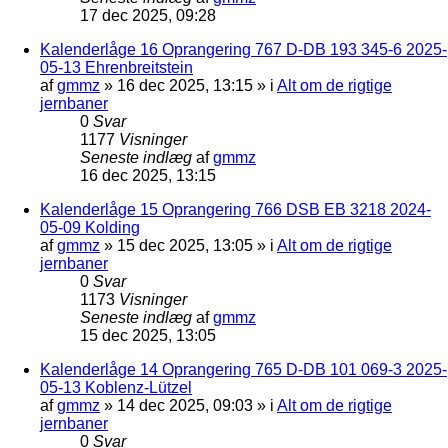
17 dec 2025, 09:28
Kalenderlåge 16 Oprangering 767 D-DB 193 345-6 2025-
05-13 Ehrenbreitstein
af
gmmz
»
16 dec 2025, 13:15
» i
Alt om de rigtige
jernbaner
0
Svar
1177
Visninger
Seneste indlæg
af
gmmz
16 dec 2025, 13:15
Kalenderlåge 15 Oprangering 766 DSB EB 3218 2024-
05-09 Kolding
af
gmmz
»
15 dec 2025, 13:05
» i
Alt om de rigtige
jernbaner
0
Svar
1173
Visninger
Seneste indlæg
af
gmmz
15 dec 2025, 13:05
Kalenderlåge 14 Oprangering 765 D-DB 101 069-3 2025-
05-13 Koblenz-Lützel
af
gmmz
»
14 dec 2025, 09:03
» i
Alt om de rigtige
jernbaner
0
Svar