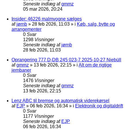
Seneste indlæg
af
gmmz
05 mar 2026, 20:24
Insider: 46226 malmvogne sælges
af
jørnb
»
28 feb 2026, 11:03
» i
Køb, salg, bytte og
arrangementer
0
Svar
1298
Visninger
Seneste indlæg
af
jørnb
28 feb 2026, 11:03
Oprangering 777 D-DB 245 023-7 2025-10-27 Niebüll
af
gmmz
»
13 feb 2026, 22:15
» i
Alt om de rigtige
jernbaner
0
Svar
1476
Visninger
Seneste indlæg
af
gmmz
13 feb 2026, 22:15
Lenz ABC til bremse og automatisk viderekørsel
af
EJP
»
06 feb 2026, 16:34
» i
Elektronik og digitaldrift
0
Svar
1177
Visninger
Seneste indlæg
af
EJP
06 feb 2026, 16:34