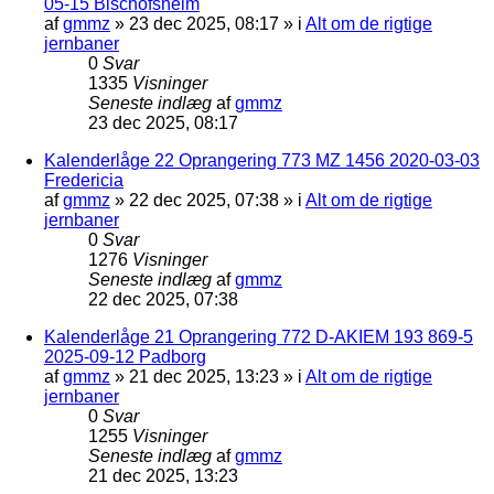
05-15 Bischofsheim
af
gmmz
»
23 dec 2025, 08:17
» i
Alt om de rigtige
jernbaner
0
Svar
1335
Visninger
Seneste indlæg
af
gmmz
23 dec 2025, 08:17
Kalenderlåge 22 Oprangering 773 MZ 1456 2020-03-03
Fredericia
af
gmmz
»
22 dec 2025, 07:38
» i
Alt om de rigtige
jernbaner
0
Svar
1276
Visninger
Seneste indlæg
af
gmmz
22 dec 2025, 07:38
Kalenderlåge 21 Oprangering 772 D-AKIEM 193 869-5
2025-09-12 Padborg
af
gmmz
»
21 dec 2025, 13:23
» i
Alt om de rigtige
jernbaner
0
Svar
1255
Visninger
Seneste indlæg
af
gmmz
21 dec 2025, 13:23