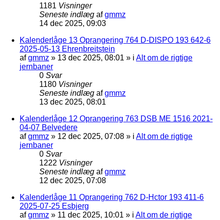
1181
Visninger
Seneste indlæg
af
gmmz
14 dec 2025, 09:03
Kalenderlåge 13 Oprangering 764 D-DISPO 193 642-6
2025-05-13 Ehrenbreitstein
af
gmmz
»
13 dec 2025, 08:01
» i
Alt om de rigtige
jernbaner
0
Svar
1180
Visninger
Seneste indlæg
af
gmmz
13 dec 2025, 08:01
Kalenderlåge 12 Oprangering 763 DSB ME 1516 2021-
04-07 Belvedere
af
gmmz
»
12 dec 2025, 07:08
» i
Alt om de rigtige
jernbaner
0
Svar
1222
Visninger
Seneste indlæg
af
gmmz
12 dec 2025, 07:08
Kalenderlåge 11 Oprangering 762 D-Hctor 193 411-6
2025-07-25 Esbjerg
af
gmmz
»
11 dec 2025, 10:01
» i
Alt om de rigtige