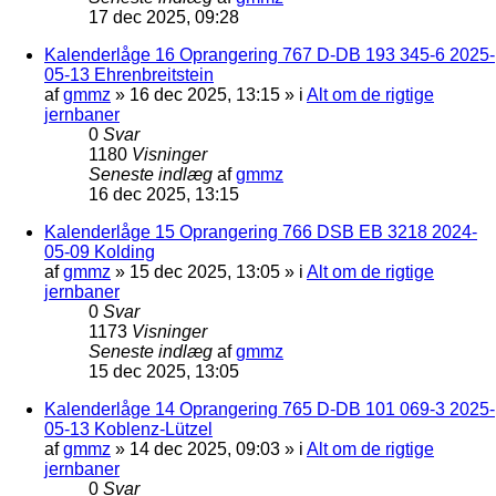
17 dec 2025, 09:28
Kalenderlåge 16 Oprangering 767 D-DB 193 345-6 2025-
05-13 Ehrenbreitstein
af
gmmz
»
16 dec 2025, 13:15
» i
Alt om de rigtige
jernbaner
0
Svar
1180
Visninger
Seneste indlæg
af
gmmz
16 dec 2025, 13:15
Kalenderlåge 15 Oprangering 766 DSB EB 3218 2024-
05-09 Kolding
af
gmmz
»
15 dec 2025, 13:05
» i
Alt om de rigtige
jernbaner
0
Svar
1173
Visninger
Seneste indlæg
af
gmmz
15 dec 2025, 13:05
Kalenderlåge 14 Oprangering 765 D-DB 101 069-3 2025-
05-13 Koblenz-Lützel
af
gmmz
»
14 dec 2025, 09:03
» i
Alt om de rigtige
jernbaner
0
Svar