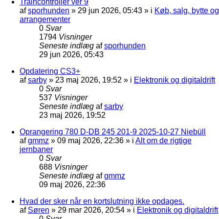
Traincontroller ver 9
af
sporhunden
»
29 jun 2026, 05:43
» i
Køb, salg, bytte og
arrangementer
0
Svar
1794
Visninger
Seneste indlæg
af
sporhunden
29 jun 2026, 05:43
Opdatering CS3+
af
sarby
»
23 maj 2026, 19:52
» i
Elektronik og digitaldrift
0
Svar
537
Visninger
Seneste indlæg
af
sarby
23 maj 2026, 19:52
Oprangering 780 D-DB 245 201-9 2025-10-27 Niebüll
af
gmmz
»
09 maj 2026, 22:36
» i
Alt om de rigtige
jernbaner
0
Svar
688
Visninger
Seneste indlæg
af
gmmz
09 maj 2026, 22:36
Hvad der sker når en kortslutning ikke opdages.
af
Søren
»
29 mar 2026, 20:54
» i
Elektronik og digitaldrift
0
Svar