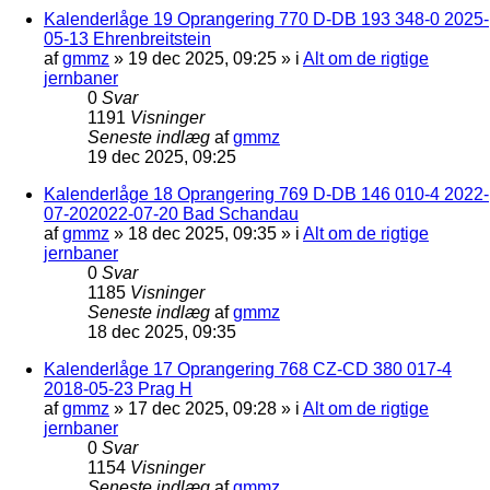
Kalenderlåge 19 Oprangering 770 D-DB 193 348-0 2025-
05-13 Ehrenbreitstein
af
gmmz
»
19 dec 2025, 09:25
» i
Alt om de rigtige
jernbaner
0
Svar
1191
Visninger
Seneste indlæg
af
gmmz
19 dec 2025, 09:25
Kalenderlåge 18 Oprangering 769 D-DB 146 010-4 2022-
07-202022-07-20 Bad Schandau
af
gmmz
»
18 dec 2025, 09:35
» i
Alt om de rigtige
jernbaner
0
Svar
1185
Visninger
Seneste indlæg
af
gmmz
18 dec 2025, 09:35
Kalenderlåge 17 Oprangering 768 CZ-CD 380 017-4
2018-05-23 Prag H
af
gmmz
»
17 dec 2025, 09:28
» i
Alt om de rigtige
jernbaner
0
Svar
1154
Visninger
Seneste indlæg
af
gmmz