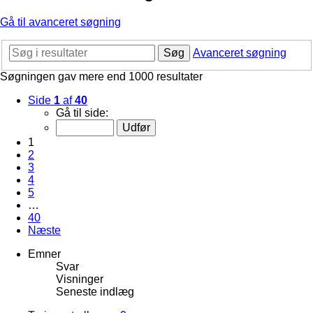
Gå til avanceret søgning
Søg
Avanceret søgning
Søgningen gav mere end 1000 resultater
Side
1
af
40
Gå til side:
1
2
3
4
5
…
40
Næste
Emner
Svar
Visninger
Seneste indlæg