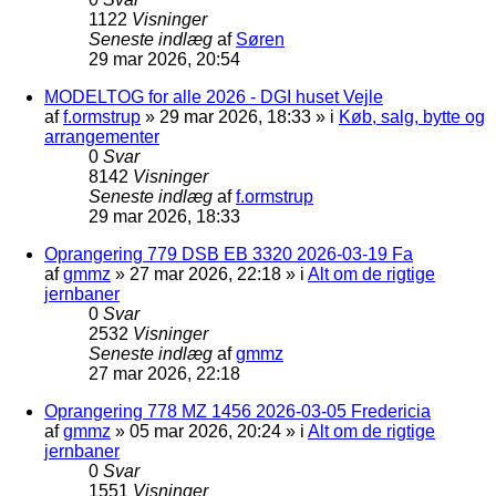
1122
Visninger
Seneste indlæg
af
Søren
29 mar 2026, 20:54
MODELTOG for alle 2026 - DGI huset Vejle
af
f.ormstrup
»
29 mar 2026, 18:33
» i
Køb, salg, bytte og
arrangementer
0
Svar
8142
Visninger
Seneste indlæg
af
f.ormstrup
29 mar 2026, 18:33
Oprangering 779 DSB EB 3320 2026-03-19 Fa
af
gmmz
»
27 mar 2026, 22:18
» i
Alt om de rigtige
jernbaner
0
Svar
2532
Visninger
Seneste indlæg
af
gmmz
27 mar 2026, 22:18
Oprangering 778 MZ 1456 2026-03-05 Fredericia
af
gmmz
»
05 mar 2026, 20:24
» i
Alt om de rigtige
jernbaner
0
Svar
1551
Visninger