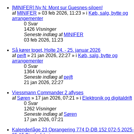
[MINIFER] Ny N: Mont sur Guesnes-siloen!
af
MINIFER
»
03 feb 2026, 11:23
» i
Køb, salg, bytte og
arrangementer
0
Svar
1426
Visninger
Seneste indlæg
af
MINIFER
03 feb 2026, 11:23
Så kører toget, Holte 24. - 25. januar 2026
af
pejft
»
21 jan 2026, 22:27
» i
Køb, salg, bytte og
arrangementer
0
Svar
1364
Visninger
Seneste indlæg
af
pejft
21 jan 2026, 22:27
Viessmann Commander 2 aflyses
af
Søren
»
17 jan 2026, 07:21
» i
Elektronik og digitaldrift
0
Svar
1262
Visninger
Seneste indlæg
af
Søren
17 jan 2026, 07:21
Kalenderlåge 23 Oprangering 774 D-DB 152 072-5 2025-