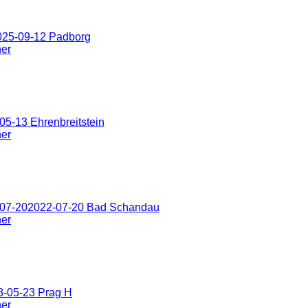
025-09-12 Padborg
ner
5-13 Ehrenbreitstein
ner
-07-202022-07-20 Bad Schandau
ner
8-05-23 Prag H
ner