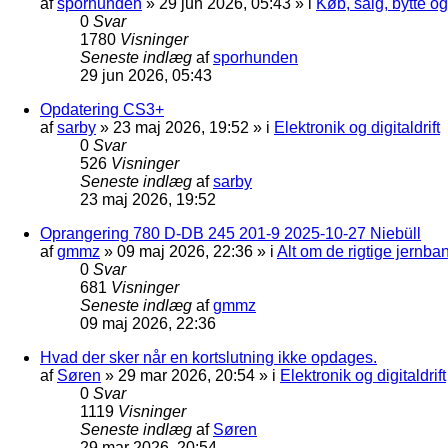
af
sporhunden
»
29 jun 2026, 05:43
» i
Køb, salg, bytte o
0
Svar
1780
Visninger
Seneste indlæg
af
sporhunden
29 jun 2026, 05:43
Opdatering CS3+
af
sarby
»
23 maj 2026, 19:52
» i
Elektronik og digitaldrift
0
Svar
526
Visninger
Seneste indlæg
af
sarby
23 maj 2026, 19:52
Oprangering 780 D-DB 245 201-9 2025-10-27 Niebüll
af
gmmz
»
09 maj 2026, 22:36
» i
Alt om de rigtige jernba
0
Svar
681
Visninger
Seneste indlæg
af
gmmz
09 maj 2026, 22:36
Hvad der sker når en kortslutning ikke opdages.
af
Søren
»
29 mar 2026, 20:54
» i
Elektronik og digitaldrift
0
Svar
1119
Visninger
Seneste indlæg
af
Søren
29 mar 2026, 20:54