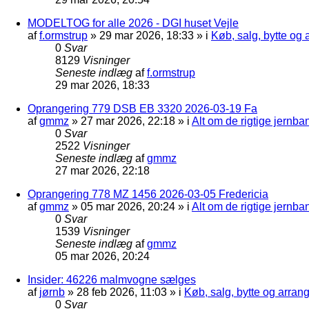
MODELTOG for alle 2026 - DGI huset Vejle
af
f.ormstrup
»
29 mar 2026, 18:33
» i
Køb, salg, bytte og
0
Svar
8129
Visninger
Seneste indlæg
af
f.ormstrup
29 mar 2026, 18:33
Oprangering 779 DSB EB 3320 2026-03-19 Fa
af
gmmz
»
27 mar 2026, 22:18
» i
Alt om de rigtige jernba
0
Svar
2522
Visninger
Seneste indlæg
af
gmmz
27 mar 2026, 22:18
Oprangering 778 MZ 1456 2026-03-05 Fredericia
af
gmmz
»
05 mar 2026, 20:24
» i
Alt om de rigtige jernba
0
Svar
1539
Visninger
Seneste indlæg
af
gmmz
05 mar 2026, 20:24
Insider: 46226 malmvogne sælges
af
jørnb
»
28 feb 2026, 11:03
» i
Køb, salg, bytte og arra
0
Svar