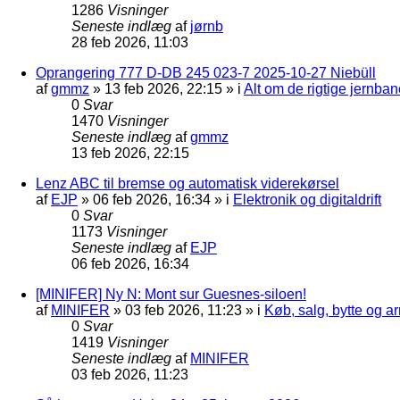
1286
Visninger
Seneste indlæg
af
jørnb
28 feb 2026, 11:03
Oprangering 777 D-DB 245 023-7 2025-10-27 Niebüll
af
gmmz
»
13 feb 2026, 22:15
» i
Alt om de rigtige jernban
0
Svar
1470
Visninger
Seneste indlæg
af
gmmz
13 feb 2026, 22:15
Lenz ABC til bremse og automatisk viderekørsel
af
EJP
»
06 feb 2026, 16:34
» i
Elektronik og digitaldrift
0
Svar
1173
Visninger
Seneste indlæg
af
EJP
06 feb 2026, 16:34
[MINIFER] Ny N: Mont sur Guesnes-siloen!
af
MINIFER
»
03 feb 2026, 11:23
» i
Køb, salg, bytte og 
0
Svar
1419
Visninger
Seneste indlæg
af
MINIFER
03 feb 2026, 11:23