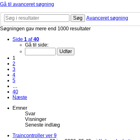
Gå til avanceret søgning
Søg
Avanceret søgning
Søgningen gav mere end 1000 resultater
Side
1
af
40
Gå til side:
1
2
3
4
5
…
40
Næste
Emner
Svar
Visninger
Seneste indlæg
Traincontroller ver 9