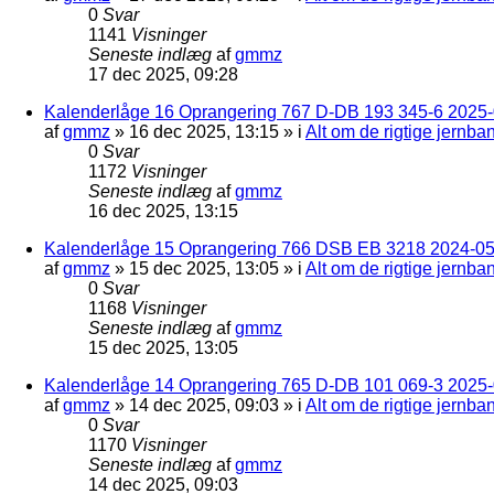
0
Svar
1141
Visninger
Seneste indlæg
af
gmmz
17 dec 2025, 09:28
Kalenderlåge 16 Oprangering 767 D-DB 193 345-6 2025-0
af
gmmz
»
16 dec 2025, 13:15
» i
Alt om de rigtige jernba
0
Svar
1172
Visninger
Seneste indlæg
af
gmmz
16 dec 2025, 13:15
Kalenderlåge 15 Oprangering 766 DSB EB 3218 2024-05
af
gmmz
»
15 dec 2025, 13:05
» i
Alt om de rigtige jernba
0
Svar
1168
Visninger
Seneste indlæg
af
gmmz
15 dec 2025, 13:05
Kalenderlåge 14 Oprangering 765 D-DB 101 069-3 2025-
af
gmmz
»
14 dec 2025, 09:03
» i
Alt om de rigtige jernba
0
Svar
1170
Visninger
Seneste indlæg
af
gmmz
14 dec 2025, 09:03