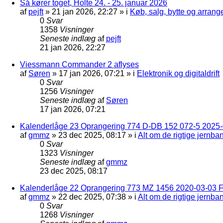
Så kører toget, Holte 24. - 25. januar 2026
af
pejft
»
21 jan 2026, 22:27
» i
Køb, salg, bytte og arran
0
Svar
1358
Visninger
Seneste indlæg
af
pejft
21 jan 2026, 22:27
Viessmann Commander 2 aflyses
af
Søren
»
17 jan 2026, 07:21
» i
Elektronik og digitaldrift
0
Svar
1256
Visninger
Seneste indlæg
af
Søren
17 jan 2026, 07:21
Kalenderlåge 23 Oprangering 774 D-DB 152 072-5 2025-
af
gmmz
»
23 dec 2025, 08:17
» i
Alt om de rigtige jernba
0
Svar
1323
Visninger
Seneste indlæg
af
gmmz
23 dec 2025, 08:17
Kalenderlåge 22 Oprangering 773 MZ 1456 2020-03-03 F
af
gmmz
»
22 dec 2025, 07:38
» i
Alt om de rigtige jernba
0
Svar
1268
Visninger