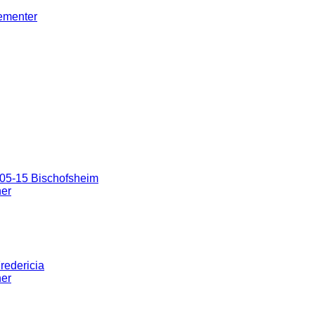
gementer
05-15 Bischofsheim
ner
redericia
ner