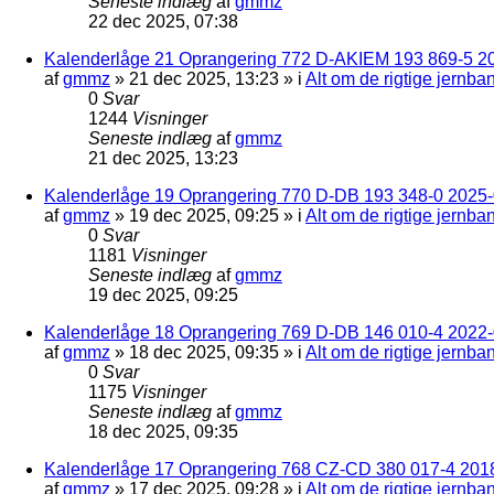
Seneste indlæg
af
gmmz
22 dec 2025, 07:38
Kalenderlåge 21 Oprangering 772 D-AKIEM 193 869-5 2
af
gmmz
»
21 dec 2025, 13:23
» i
Alt om de rigtige jernba
0
Svar
1244
Visninger
Seneste indlæg
af
gmmz
21 dec 2025, 13:23
Kalenderlåge 19 Oprangering 770 D-DB 193 348-0 2025-0
af
gmmz
»
19 dec 2025, 09:25
» i
Alt om de rigtige jernba
0
Svar
1181
Visninger
Seneste indlæg
af
gmmz
19 dec 2025, 09:25
Kalenderlåge 18 Oprangering 769 D-DB 146 010-4 2022
af
gmmz
»
18 dec 2025, 09:35
» i
Alt om de rigtige jernba
0
Svar
1175
Visninger
Seneste indlæg
af
gmmz
18 dec 2025, 09:35
Kalenderlåge 17 Oprangering 768 CZ-CD 380 017-4 201
af
gmmz
»
17 dec 2025, 09:28
» i
Alt om de rigtige jernba