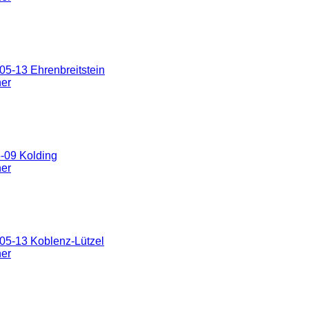
5-13 Ehrenbreitstein
ner
-09 Kolding
ner
05-13 Koblenz-Lützel
ner