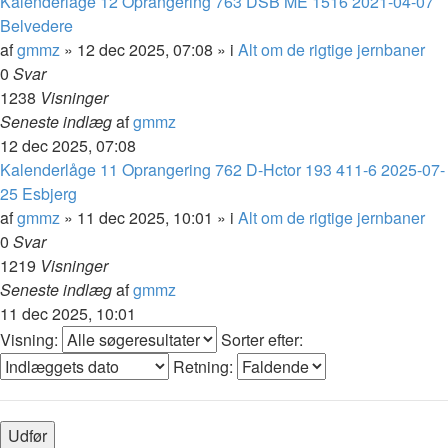
Kalenderlåge 12 Oprangering 763 DSB ME 1516 2021-04-07
Belvedere
af
gmmz
»
12 dec 2025, 07:08
» i
Alt om de rigtige jernbaner
0
Svar
1238
Visninger
Seneste indlæg
af
gmmz
12 dec 2025, 07:08
Kalenderlåge 11 Oprangering 762 D-Hctor 193 411-6 2025-07-
25 Esbjerg
af
gmmz
»
11 dec 2025, 10:01
» i
Alt om de rigtige jernbaner
0
Svar
1219
Visninger
Seneste indlæg
af
gmmz
11 dec 2025, 10:01
Visning:
Sorter efter:
Retning: