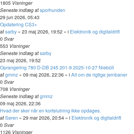
1805
Visninger
Seneste indlæg
af
sporhunden
29 jun 2026, 05:43
Opdatering CS3+
af
sarby
»
23 maj 2026, 19:52
» i
Elektronik og digitaldrift
0
Svar
553
Visninger
Seneste indlæg
af
sarby
23 maj 2026, 19:52
Oprangering 780 D-DB 245 201-9 2025-10-27 Niebüll
af
gmmz
»
09 maj 2026, 22:36
» i
Alt om de rigtige jernbaner
0
Svar
708
Visninger
Seneste indlæg
af
gmmz
09 maj 2026, 22:36
Hvad der sker når en kortslutning ikke opdages.
af
Søren
»
29 mar 2026, 20:54
» i
Elektronik og digitaldrift
0
Svar
1126
Visninger