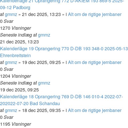
Kalenderlåge 21 Oprangering 772 D-AKIEM 193 869-5 2025-
09-12 Padborg
af
gmmz
»
21 dec 2025, 13:23
» i
Alt om de rigtige jernbaner
0
Svar
1270
Visninger
Seneste indlæg
af
gmmz
21 dec 2025, 13:23
Kalenderlåge 19 Oprangering 770 D-DB 193 348-0 2025-05-13
Ehrenbreitstein
af
gmmz
»
19 dec 2025, 09:25
» i
Alt om de rigtige jernbaner
0
Svar
1204
Visninger
Seneste indlæg
af
gmmz
19 dec 2025, 09:25
Kalenderlåge 18 Oprangering 769 D-DB 146 010-4 2022-07-
202022-07-20 Bad Schandau
af
gmmz
»
18 dec 2025, 09:35
» i
Alt om de rigtige jernbaner
0
Svar
1195
Visninger