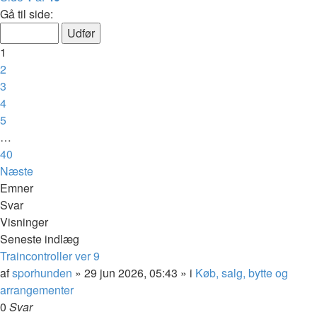
Gå til side:
1
2
3
4
5
…
40
Næste
Emner
Svar
Visninger
Seneste indlæg
Traincontroller ver 9
af
sporhunden
»
29 jun 2026, 05:43
» i
Køb, salg, bytte og
arrangementer
0
Svar