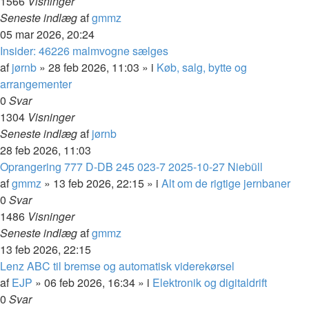
1566
Visninger
Seneste indlæg
af
gmmz
05 mar 2026, 20:24
Insider: 46226 malmvogne sælges
af
jørnb
»
28 feb 2026, 11:03
» i
Køb, salg, bytte og
arrangementer
0
Svar
1304
Visninger
Seneste indlæg
af
jørnb
28 feb 2026, 11:03
Oprangering 777 D-DB 245 023-7 2025-10-27 Niebüll
af
gmmz
»
13 feb 2026, 22:15
» i
Alt om de rigtige jernbaner
0
Svar
1486
Visninger
Seneste indlæg
af
gmmz
13 feb 2026, 22:15
Lenz ABC til bremse og automatisk viderekørsel
af
EJP
»
06 feb 2026, 16:34
» i
Elektronik og digitaldrift
0
Svar