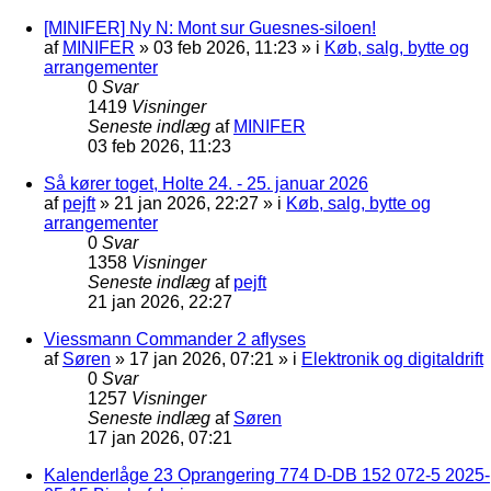
[MINIFER] Ny N: Mont sur Guesnes-siloen!
af
MINIFER
»
03 feb 2026, 11:23
» i
Køb, salg, bytte og
arrangementer
0
Svar
1419
Visninger
Seneste indlæg
af
MINIFER
03 feb 2026, 11:23
Så kører toget, Holte 24. - 25. januar 2026
af
pejft
»
21 jan 2026, 22:27
» i
Køb, salg, bytte og
arrangementer
0
Svar
1358
Visninger
Seneste indlæg
af
pejft
21 jan 2026, 22:27
Viessmann Commander 2 aflyses
af
Søren
»
17 jan 2026, 07:21
» i
Elektronik og digitaldrift
0
Svar
1257
Visninger
Seneste indlæg
af
Søren
17 jan 2026, 07:21
Kalenderlåge 23 Oprangering 774 D-DB 152 072-5 2025-