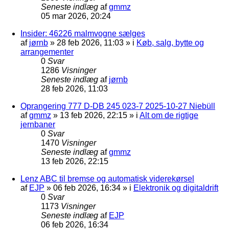
Seneste indlæg
af
gmmz
05 mar 2026, 20:24
Insider: 46226 malmvogne sælges
af
jørnb
»
28 feb 2026, 11:03
» i
Køb, salg, bytte og
arrangementer
0
Svar
1286
Visninger
Seneste indlæg
af
jørnb
28 feb 2026, 11:03
Oprangering 777 D-DB 245 023-7 2025-10-27 Niebüll
af
gmmz
»
13 feb 2026, 22:15
» i
Alt om de rigtige
jernbaner
0
Svar
1470
Visninger
Seneste indlæg
af
gmmz
13 feb 2026, 22:15
Lenz ABC til bremse og automatisk viderekørsel
af
EJP
»
06 feb 2026, 16:34
» i
Elektronik og digitaldrift
0
Svar
1173
Visninger
Seneste indlæg
af
EJP
06 feb 2026, 16:34