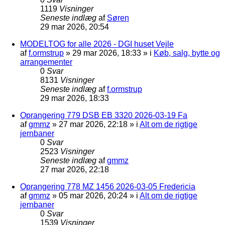
1119
Visninger
Seneste indlæg
af
Søren
29 mar 2026, 20:54
MODELTOG for alle 2026 - DGI huset Vejle
af
f.ormstrup
»
29 mar 2026, 18:33
» i
Køb, salg, bytte og
arrangementer
0
Svar
8131
Visninger
Seneste indlæg
af
f.ormstrup
29 mar 2026, 18:33
Oprangering 779 DSB EB 3320 2026-03-19 Fa
af
gmmz
»
27 mar 2026, 22:18
» i
Alt om de rigtige
jernbaner
0
Svar
2523
Visninger
Seneste indlæg
af
gmmz
27 mar 2026, 22:18
Oprangering 778 MZ 1456 2026-03-05 Fredericia
af
gmmz
»
05 mar 2026, 20:24
» i
Alt om de rigtige
jernbaner
0
Svar
1539
Visninger