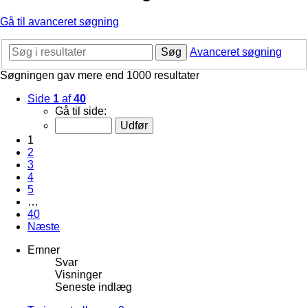
Gå til avanceret søgning
Søg
Avanceret søgning
Søgningen gav mere end 1000 resultater
Side
1
af
40
Gå til side:
1
2
3
4
5
…
40
Næste
Emner
Svar
Visninger
Seneste indlæg