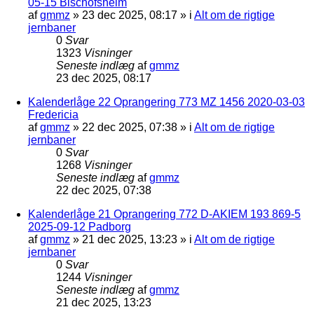
05-15 Bischofsheim
af
gmmz
»
23 dec 2025, 08:17
» i
Alt om de rigtige
jernbaner
0
Svar
1323
Visninger
Seneste indlæg
af
gmmz
23 dec 2025, 08:17
Kalenderlåge 22 Oprangering 773 MZ 1456 2020-03-03
Fredericia
af
gmmz
»
22 dec 2025, 07:38
» i
Alt om de rigtige
jernbaner
0
Svar
1268
Visninger
Seneste indlæg
af
gmmz
22 dec 2025, 07:38
Kalenderlåge 21 Oprangering 772 D-AKIEM 193 869-5
2025-09-12 Padborg
af
gmmz
»
21 dec 2025, 13:23
» i
Alt om de rigtige
jernbaner
0
Svar
1244
Visninger
Seneste indlæg
af
gmmz
21 dec 2025, 13:23