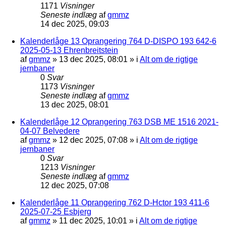
1171
Visninger
Seneste indlæg
af
gmmz
14 dec 2025, 09:03
Kalenderlåge 13 Oprangering 764 D-DISPO 193 642-6
2025-05-13 Ehrenbreitstein
af
gmmz
»
13 dec 2025, 08:01
» i
Alt om de rigtige
jernbaner
0
Svar
1173
Visninger
Seneste indlæg
af
gmmz
13 dec 2025, 08:01
Kalenderlåge 12 Oprangering 763 DSB ME 1516 2021-
04-07 Belvedere
af
gmmz
»
12 dec 2025, 07:08
» i
Alt om de rigtige
jernbaner
0
Svar
1213
Visninger
Seneste indlæg
af
gmmz
12 dec 2025, 07:08
Kalenderlåge 11 Oprangering 762 D-Hctor 193 411-6
2025-07-25 Esbjerg
af
gmmz
»
11 dec 2025, 10:01
» i
Alt om de rigtige