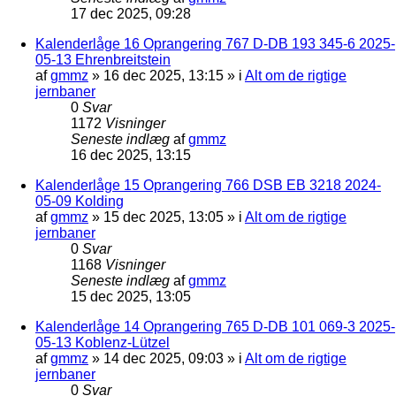
17 dec 2025, 09:28
Kalenderlåge 16 Oprangering 767 D-DB 193 345-6 2025-
05-13 Ehrenbreitstein
af
gmmz
»
16 dec 2025, 13:15
» i
Alt om de rigtige
jernbaner
0
Svar
1172
Visninger
Seneste indlæg
af
gmmz
16 dec 2025, 13:15
Kalenderlåge 15 Oprangering 766 DSB EB 3218 2024-
05-09 Kolding
af
gmmz
»
15 dec 2025, 13:05
» i
Alt om de rigtige
jernbaner
0
Svar
1168
Visninger
Seneste indlæg
af
gmmz
15 dec 2025, 13:05
Kalenderlåge 14 Oprangering 765 D-DB 101 069-3 2025-
05-13 Koblenz-Lützel
af
gmmz
»
14 dec 2025, 09:03
» i
Alt om de rigtige
jernbaner
0
Svar