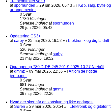
Traincontroller ver 9
af
sporhunden
»
29 jun 2026, 05:43
» i
Køb, salg, bytte og
arrangementer
0
Svar
1780
Visninger
Seneste indlæg
af
sporhunden
29 jun 2026, 05:43
Opdatering CS3+
af
sarby
»
23 maj 2026, 19:52
» i
Elektronik og digitaldrift
0
Svar
526
Visninger
Seneste indlæg
af
sarby
23 maj 2026, 19:52
Oprangering 780 D-DB 245 201-9 2025-10-27 Niebüll
af
gmmz
»
09 maj 2026, 22:36
» i
Alt om de rigtige
jernbaner
0
Svar
681
Visninger
Seneste indlæg
af
gmmz
09 maj 2026, 22:36
Hvad der sker når en kortslutning ikke opdages.
af
Søren
»
29 mar 2026, 20:54
» i
Elektronik og digitaldrift
0
Svar