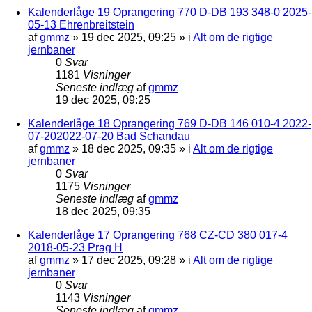
Kalenderlåge 19 Oprangering 770 D-DB 193 348-0 2025-
05-13 Ehrenbreitstein
af
gmmz
»
19 dec 2025, 09:25
» i
Alt om de rigtige
jernbaner
0
Svar
1181
Visninger
Seneste indlæg
af
gmmz
19 dec 2025, 09:25
Kalenderlåge 18 Oprangering 769 D-DB 146 010-4 2022-
07-202022-07-20 Bad Schandau
af
gmmz
»
18 dec 2025, 09:35
» i
Alt om de rigtige
jernbaner
0
Svar
1175
Visninger
Seneste indlæg
af
gmmz
18 dec 2025, 09:35
Kalenderlåge 17 Oprangering 768 CZ-CD 380 017-4
2018-05-23 Prag H
af
gmmz
»
17 dec 2025, 09:28
» i
Alt om de rigtige
jernbaner
0
Svar
1143
Visninger
Seneste indlæg
af
gmmz