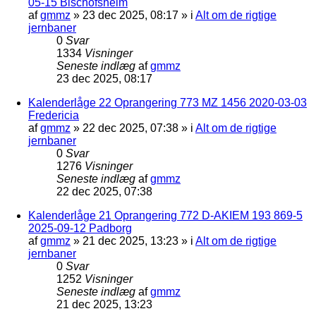
05-15 Bischofsheim
af
gmmz
»
23 dec 2025, 08:17
» i
Alt om de rigtige
jernbaner
0
Svar
1334
Visninger
Seneste indlæg
af
gmmz
23 dec 2025, 08:17
Kalenderlåge 22 Oprangering 773 MZ 1456 2020-03-03
Fredericia
af
gmmz
»
22 dec 2025, 07:38
» i
Alt om de rigtige
jernbaner
0
Svar
1276
Visninger
Seneste indlæg
af
gmmz
22 dec 2025, 07:38
Kalenderlåge 21 Oprangering 772 D-AKIEM 193 869-5
2025-09-12 Padborg
af
gmmz
»
21 dec 2025, 13:23
» i
Alt om de rigtige
jernbaner
0
Svar
1252
Visninger
Seneste indlæg
af
gmmz
21 dec 2025, 13:23