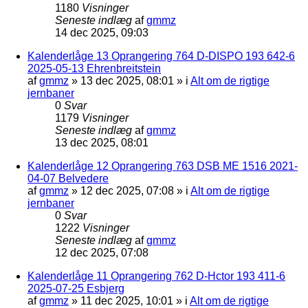
1180
Visninger
Seneste indlæg
af
gmmz
14 dec 2025, 09:03
Kalenderlåge 13 Oprangering 764 D-DISPO 193 642-6
2025-05-13 Ehrenbreitstein
af
gmmz
»
13 dec 2025, 08:01
» i
Alt om de rigtige
jernbaner
0
Svar
1179
Visninger
Seneste indlæg
af
gmmz
13 dec 2025, 08:01
Kalenderlåge 12 Oprangering 763 DSB ME 1516 2021-
04-07 Belvedere
af
gmmz
»
12 dec 2025, 07:08
» i
Alt om de rigtige
jernbaner
0
Svar
1222
Visninger
Seneste indlæg
af
gmmz
12 dec 2025, 07:08
Kalenderlåge 11 Oprangering 762 D-Hctor 193 411-6
2025-07-25 Esbjerg
af
gmmz
»
11 dec 2025, 10:01
» i
Alt om de rigtige