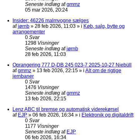
Seneste indlæg
af
gmmz
05 mar 2026, 20:24
Insider: 46226 malmvogne sælges
af
jørnb
»
28 feb 2026, 11:03
» i
Køb, salg, bytte og
arrangementer
0
Svar
1298
Visninger
Seneste indlæg
af
jørnb
28 feb 2026, 11:03
Oprangering 777 D-DB 245 023-7 2025-10-27 Niebüll
af
gmmz
»
13 feb 2026, 22:15
» i
Alt om de rigtige
jernbaner
0
Svar
1476
Visninger
Seneste indlæg
af
gmmz
13 feb 2026, 22:15
Lenz ABC til bremse og automatisk viderekørsel
af
EJP
»
06 feb 2026, 16:34
» i
Elektronik og digitaldrift
0
Svar
1177
Visninger
Seneste indlæg
af
EJP
06 feb 2026, 16:34