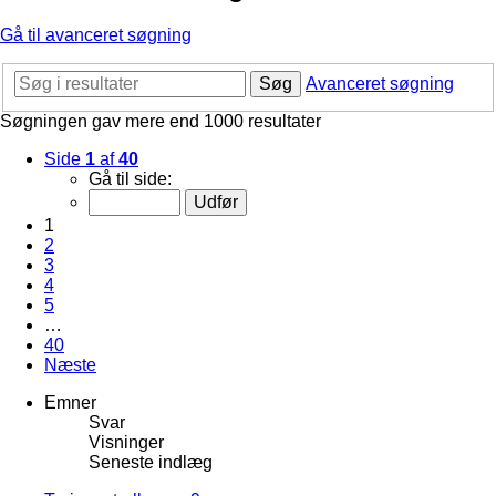
Gå til avanceret søgning
Søg
Avanceret søgning
Søgningen gav mere end 1000 resultater
Side
1
af
40
Gå til side:
1
2
3
4
5
…
40
Næste
Emner
Svar
Visninger
Seneste indlæg