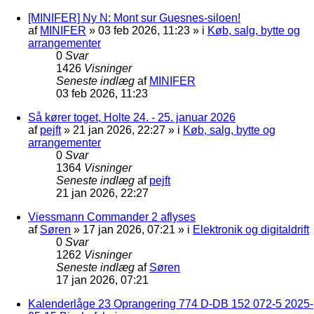
[MINIFER] Ny N: Mont sur Guesnes-siloen!
af
MINIFER
»
03 feb 2026, 11:23
» i
Køb, salg, bytte og
arrangementer
0
Svar
1426
Visninger
Seneste indlæg
af
MINIFER
03 feb 2026, 11:23
Så kører toget, Holte 24. - 25. januar 2026
af
pejft
»
21 jan 2026, 22:27
» i
Køb, salg, bytte og
arrangementer
0
Svar
1364
Visninger
Seneste indlæg
af
pejft
21 jan 2026, 22:27
Viessmann Commander 2 aflyses
af
Søren
»
17 jan 2026, 07:21
» i
Elektronik og digitaldrift
0
Svar
1262
Visninger
Seneste indlæg
af
Søren
17 jan 2026, 07:21
Kalenderlåge 23 Oprangering 774 D-DB 152 072-5 2025-