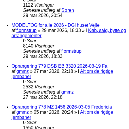
1122
Visninger
Seneste indlæg
af
Søren
29 mar 2026, 20:54
MODELTOG for alle 2026 - DGI huset Vejle
af
f.ormstrup
»
29 mar 2026, 18:33
» i
Køb, salg, bytte og
arrangementer
0
Svar
8140
Visninger
Seneste indlæg
af
f.ormstrup
29 mar 2026, 18:33
Oprangering 779 DSB EB 3320 2026-03-19 Fa
af
gmmz
»
27 mar 2026, 22:18
» i
Alt om de rigtige
jernbaner
0
Svar
2532
Visninger
Seneste indlæg
af
gmmz
27 mar 2026, 22:18
Oprangering 778 MZ 1456 2026-03-05 Fredericia
af
gmmz
»
05 mar 2026, 20:24
» i
Alt om de rigtige
jernbaner
0
Svar
1550
Visninger