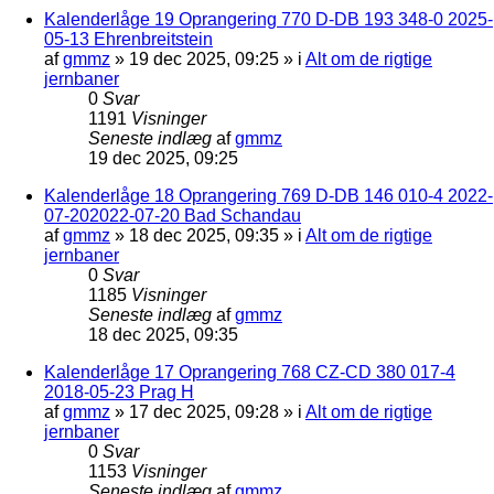
Kalenderlåge 19 Oprangering 770 D-DB 193 348-0 2025-
05-13 Ehrenbreitstein
af
gmmz
»
19 dec 2025, 09:25
» i
Alt om de rigtige
jernbaner
0
Svar
1191
Visninger
Seneste indlæg
af
gmmz
19 dec 2025, 09:25
Kalenderlåge 18 Oprangering 769 D-DB 146 010-4 2022-
07-202022-07-20 Bad Schandau
af
gmmz
»
18 dec 2025, 09:35
» i
Alt om de rigtige
jernbaner
0
Svar
1185
Visninger
Seneste indlæg
af
gmmz
18 dec 2025, 09:35
Kalenderlåge 17 Oprangering 768 CZ-CD 380 017-4
2018-05-23 Prag H
af
gmmz
»
17 dec 2025, 09:28
» i
Alt om de rigtige
jernbaner
0
Svar
1153
Visninger
Seneste indlæg
af
gmmz