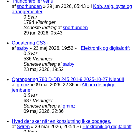
Traincontroller ver 9
af
sporhunden
»
29 jun 2026, 05:43
» i
Køb, salg, bytte og
arrangementer
0
Svar
1794
Visninger
Seneste indlæg
af
sporhunden
29 jun 2026, 05:43
Opdatering CS3+
af
sarby
»
23 maj 2026, 19:52
» i
Elektronik og digitaldrift
0
Svar
536
Visninger
Seneste indlæg
af
sarby
23 maj 2026, 19:52
Oprangering 780 D-DB 245 201-9 2025-10-27 Niebüll
af
gmmz
»
09 maj 2026, 22:36
» i
Alt om de rigtige
jernbaner
0
Svar
687
Visninger
Seneste indlæg
af
gmmz
09 maj 2026, 22:36
Hvad der sker når en kortslutning ikke opdages.
af
Søren
»
29 mar 2026, 20:54
» i
Elektronik og digitaldrift
0
Svar