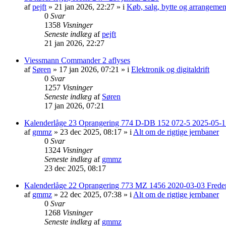
af
pejft
»
21 jan 2026, 22:27
» i
Køb, salg, bytte og arrangemen
0
Svar
1358
Visninger
Seneste indlæg
af
pejft
21 jan 2026, 22:27
Viessmann Commander 2 aflyses
af
Søren
»
17 jan 2026, 07:21
» i
Elektronik og digitaldrift
0
Svar
1257
Visninger
Seneste indlæg
af
Søren
17 jan 2026, 07:21
Kalenderlåge 23 Oprangering 774 D-DB 152 072-5 2025-05-1
af
gmmz
»
23 dec 2025, 08:17
» i
Alt om de rigtige jernbaner
0
Svar
1324
Visninger
Seneste indlæg
af
gmmz
23 dec 2025, 08:17
Kalenderlåge 22 Oprangering 773 MZ 1456 2020-03-03 Freder
af
gmmz
»
22 dec 2025, 07:38
» i
Alt om de rigtige jernbaner
0
Svar
1268
Visninger
Seneste indlæg
af
gmmz