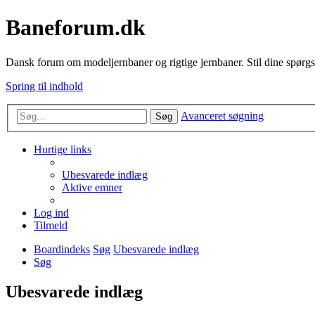
Baneforum.dk
Dansk forum om modeljernbaner og rigtige jernbaner. Stil dine spørgs
Spring til indhold
Avanceret søgning
Søg
Hurtige links
Ubesvarede indlæg
Aktive emner
Log ind
Tilmeld
Boardindeks
Søg
Ubesvarede indlæg
Søg
Ubesvarede indlæg