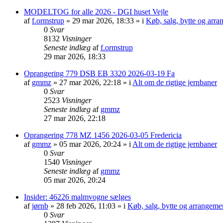
MODELTOG for alle 2026 - DGI huset Vejle
af
f.ormstrup
»
29 mar 2026, 18:33
» i
Køb, salg, bytte og arr
0
Svar
8132
Visninger
Seneste indlæg
af
f.ormstrup
29 mar 2026, 18:33
Oprangering 779 DSB EB 3320 2026-03-19 Fa
af
gmmz
»
27 mar 2026, 22:18
» i
Alt om de rigtige jernbaner
0
Svar
2523
Visninger
Seneste indlæg
af
gmmz
27 mar 2026, 22:18
Oprangering 778 MZ 1456 2026-03-05 Fredericia
af
gmmz
»
05 mar 2026, 20:24
» i
Alt om de rigtige jernbaner
0
Svar
1540
Visninger
Seneste indlæg
af
gmmz
05 mar 2026, 20:24
Insider: 46226 malmvogne sælges
af
jørnb
»
28 feb 2026, 11:03
» i
Køb, salg, bytte og arrangeme
0
Svar