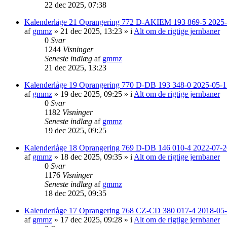
22 dec 2025, 07:38
Kalenderlåge 21 Oprangering 772 D-AKIEM 193 869-5 2025-
af
gmmz
»
21 dec 2025, 13:23
» i
Alt om de rigtige jernbaner
0
Svar
1244
Visninger
Seneste indlæg
af
gmmz
21 dec 2025, 13:23
Kalenderlåge 19 Oprangering 770 D-DB 193 348-0 2025-05-13
af
gmmz
»
19 dec 2025, 09:25
» i
Alt om de rigtige jernbaner
0
Svar
1182
Visninger
Seneste indlæg
af
gmmz
19 dec 2025, 09:25
Kalenderlåge 18 Oprangering 769 D-DB 146 010-4 2022-07-
af
gmmz
»
18 dec 2025, 09:35
» i
Alt om de rigtige jernbaner
0
Svar
1176
Visninger
Seneste indlæg
af
gmmz
18 dec 2025, 09:35
Kalenderlåge 17 Oprangering 768 CZ-CD 380 017-4 2018-05
af
gmmz
»
17 dec 2025, 09:28
» i
Alt om de rigtige jernbaner