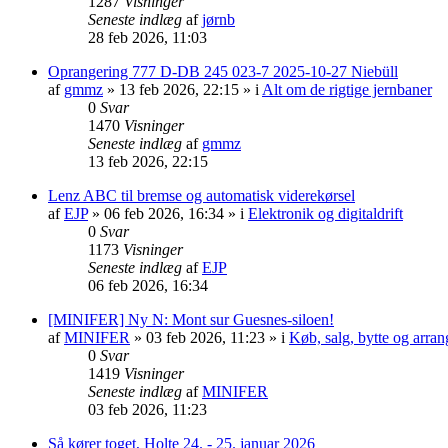
1287
Visninger
Seneste indlæg
af
jørnb
28 feb 2026, 11:03
Oprangering 777 D-DB 245 023-7 2025-10-27 Niebüll
af
gmmz
»
13 feb 2026, 22:15
» i
Alt om de rigtige jernbaner
0
Svar
1470
Visninger
Seneste indlæg
af
gmmz
13 feb 2026, 22:15
Lenz ABC til bremse og automatisk viderekørsel
af
EJP
»
06 feb 2026, 16:34
» i
Elektronik og digitaldrift
0
Svar
1173
Visninger
Seneste indlæg
af
EJP
06 feb 2026, 16:34
[MINIFER] Ny N: Mont sur Guesnes-siloen!
af
MINIFER
»
03 feb 2026, 11:23
» i
Køb, salg, bytte og arra
0
Svar
1419
Visninger
Seneste indlæg
af
MINIFER
03 feb 2026, 11:23
Så kører toget, Holte 24. - 25. januar 2026