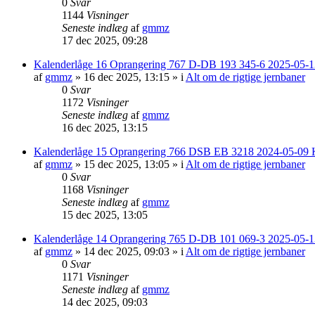
0
Svar
1144
Visninger
Seneste indlæg
af
gmmz
17 dec 2025, 09:28
Kalenderlåge 16 Oprangering 767 D-DB 193 345-6 2025-05-13
af
gmmz
»
16 dec 2025, 13:15
» i
Alt om de rigtige jernbaner
0
Svar
1172
Visninger
Seneste indlæg
af
gmmz
16 dec 2025, 13:15
Kalenderlåge 15 Oprangering 766 DSB EB 3218 2024-05-09 
af
gmmz
»
15 dec 2025, 13:05
» i
Alt om de rigtige jernbaner
0
Svar
1168
Visninger
Seneste indlæg
af
gmmz
15 dec 2025, 13:05
Kalenderlåge 14 Oprangering 765 D-DB 101 069-3 2025-05-1
af
gmmz
»
14 dec 2025, 09:03
» i
Alt om de rigtige jernbaner
0
Svar
1171
Visninger
Seneste indlæg
af
gmmz
14 dec 2025, 09:03