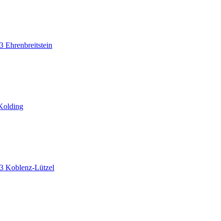
 Ehrenbreitstein
Kolding
3 Koblenz-Lützel