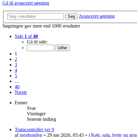
Gå til avanceret søgning
Avanceret søgning
Søg
Søgningen gav mere end 1000 resultater
Side
1
af
40
Gå til side:
1
2
3
4
5
…
40
Næste
Emner
Svar
Visninger
Seneste indlæg
Traincontroller ver 9
af
sporhunden
»
29 jun 2026, 05:43
» i
Køb, salg, bytte og arr