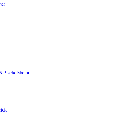
ter
5 Bischofsheim
icia