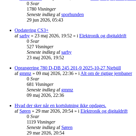
0
Svar
1780
Visninger
Seneste indlæg
af
sporhunden
29 jun 2026, 05:43
Opdatering CS3+
af
sarby
»
23 maj 2026, 19:52
» i
Elektronik og digitaldrift
0
Svar
527
Visninger
Seneste indlæg
af
sarby
23 maj 2026, 19:52
Oprangering 780 D-DB 245 201-9 2025-10-27 Niebüll
af
gmmz
»
09 maj 2026, 22:36
» i
Alt om de rigtige jernbaner
0
Svar
681
Visninger
Seneste indlæg
af
gmmz
09 maj 2026, 22:36
Hvad der sker når en kortslutning ikke opdages.
af
Søren
»
29 mar 2026, 20:54
» i
Elektronik og digitaldrift
0
Svar
1119
Visninger
Seneste indlæg
af
Søren
29 mar 2026, 20:54