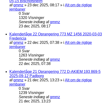
05-15 Bischofsheim
af
gmmz
»
23 dec 2025, 08:17
» i
Alt om de rigtige
jernbaner
0
Svar
1320
Visninger
Seneste indlæg
af
gmmz
23 dec 2025, 08:17
Kalenderlåge 22 Oprangering 773 MZ 1456 2020-03-03
Fredericia
af
gmmz
»
22 dec 2025, 07:38
» i
Alt om de rigtige
jernbaner
0
Svar
1263
Visninger
Seneste indlæg
af
gmmz
22 dec 2025, 07:38
Kalenderlåge 21 Oprangering 772 D-AKIEM 193 869-5
2025-09-12 Padborg
af
gmmz
»
21 dec 2025, 13:23
» i
Alt om de rigtige
jernbaner
0
Svar
1239
Visninger
Seneste indlæg
af
gmmz
21 dec 2025, 13:23