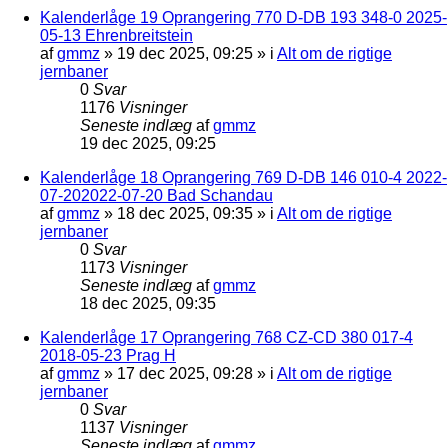
Kalenderlåge 19 Oprangering 770 D-DB 193 348-0 2025-
05-13 Ehrenbreitstein
af
gmmz
»
19 dec 2025, 09:25
» i
Alt om de rigtige
jernbaner
0
Svar
1176
Visninger
Seneste indlæg
af
gmmz
19 dec 2025, 09:25
Kalenderlåge 18 Oprangering 769 D-DB 146 010-4 2022-
07-202022-07-20 Bad Schandau
af
gmmz
»
18 dec 2025, 09:35
» i
Alt om de rigtige
jernbaner
0
Svar
1173
Visninger
Seneste indlæg
af
gmmz
18 dec 2025, 09:35
Kalenderlåge 17 Oprangering 768 CZ-CD 380 017-4
2018-05-23 Prag H
af
gmmz
»
17 dec 2025, 09:28
» i
Alt om de rigtige
jernbaner
0
Svar
1137
Visninger
Seneste indlæg
af
gmmz