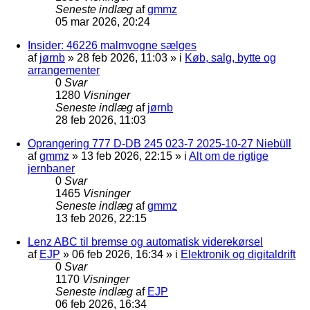
Seneste indlæg
af
gmmz
05 mar 2026, 20:24
Insider: 46226 malmvogne sælges
af
jørnb
»
28 feb 2026, 11:03
» i
Køb, salg, bytte og
arrangementer
0
Svar
1280
Visninger
Seneste indlæg
af
jørnb
28 feb 2026, 11:03
Oprangering 777 D-DB 245 023-7 2025-10-27 Niebüll
af
gmmz
»
13 feb 2026, 22:15
» i
Alt om de rigtige
jernbaner
0
Svar
1465
Visninger
Seneste indlæg
af
gmmz
13 feb 2026, 22:15
Lenz ABC til bremse og automatisk viderekørsel
af
EJP
»
06 feb 2026, 16:34
» i
Elektronik og digitaldrift
0
Svar
1170
Visninger
Seneste indlæg
af
EJP
06 feb 2026, 16:34