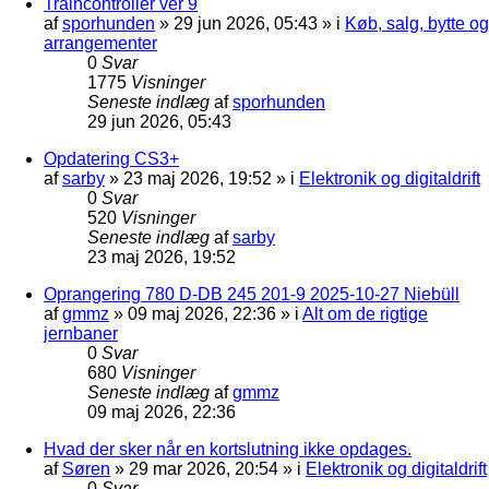
Traincontroller ver 9
af
sporhunden
»
29 jun 2026, 05:43
» i
Køb, salg, bytte og
arrangementer
0
Svar
1775
Visninger
Seneste indlæg
af
sporhunden
29 jun 2026, 05:43
Opdatering CS3+
af
sarby
»
23 maj 2026, 19:52
» i
Elektronik og digitaldrift
0
Svar
520
Visninger
Seneste indlæg
af
sarby
23 maj 2026, 19:52
Oprangering 780 D-DB 245 201-9 2025-10-27 Niebüll
af
gmmz
»
09 maj 2026, 22:36
» i
Alt om de rigtige
jernbaner
0
Svar
680
Visninger
Seneste indlæg
af
gmmz
09 maj 2026, 22:36
Hvad der sker når en kortslutning ikke opdages.
af
Søren
»
29 mar 2026, 20:54
» i
Elektronik og digitaldrift
0
Svar