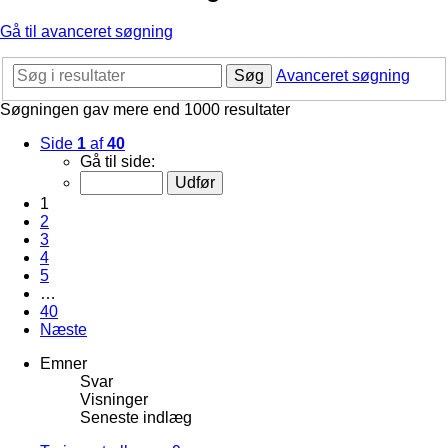
Gå til avanceret søgning
Søg
Avanceret søgning
Søgningen gav mere end 1000 resultater
Side
1
af
40
Gå til side:
1
2
3
4
5
…
40
Næste
Emner
Svar
Visninger
Seneste indlæg