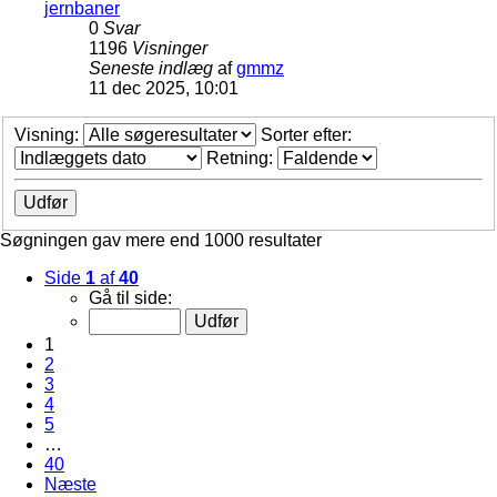
jernbaner
0
Svar
1196
Visninger
Seneste indlæg
af
gmmz
11 dec 2025, 10:01
Visning:
Sorter efter:
Retning:
Søgningen gav mere end 1000 resultater
Side
1
af
40
Gå til side:
1
2
3
4
5
…
40
Næste