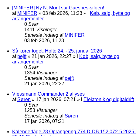
[MINIFER] Ny N: Mont sur Guesnes-siloen!
af
MINIFER
»
03 feb 2026, 11:23
» i
Køb, salg, bytte og
arrangementer
0
Svar
1411
Visninger
Seneste indlæg
af
MINIFER
03 feb 2026, 11:23
Så kører toget, Holte 24. - 25. januar 2026
af
pejft
»
21 jan 2026, 22:27
» i
Køb, salg, bytte og
arrangementer
0
Svar
1354
Visninger
Seneste indlæg
af
pejft
21 jan 2026, 22:27
Viessmann Commander 2 aflyses
af
Søren
»
17 jan 2026, 07:21
» i
Elektronik og digitaldrift
0
Svar
1253
Visninger
Seneste indlæg
af
Søren
17 jan 2026, 07:21
Kalenderlåge 23 Oprangering 774 D-DB 152 072-5 2025-