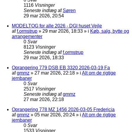
1116
Visninger
Seneste indlæg
af
Søren
29 mar 2026, 20:54
MODELTOG for alle 2026 - DGI huset Vejle
af
f.ormstrup
»
29 mar 2026, 18:33
» i
Køb, salg, bytte og
arrangementer
0
Svar
8123
Visninger
Seneste indlæg
af
f.ormstrup
29 mar 2026, 18:33
Oprangering 779 DSB EB 3320 2026-03-19 Fa
af
gmmz
»
27 mar 2026, 22:18
» i
Alt om de rigtige
jernbaner
0
Svar
2517
Visninger
Seneste indlæg
af
gmmz
27 mar 2026, 22:18
Oprangering 778 MZ 1456 2026-03-05 Fredericia
af
gmmz
»
05 mar 2026, 20:24
» i
Alt om de rigtige
jernbaner
0
Svar
1533
Visninger