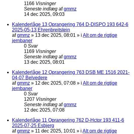
1166
Visninger
Seneste indlæg
af
gmmz
14 dec 2025, 09:03
Kalenderlåge 13 Oprangering 764 D-DISPO 193 642-6
2025-05-13 Ehrenbreitstein
af
gmmz
»
13 dec 2025, 08:01
» i
Alt om de rigtige
jernbaner
0
Svar
1169
Visninger
Seneste indlæg
af
gmmz
13 dec 2025, 08:01
Kalenderlåge 12 Oprangering 763 DSB ME 1516 2021-
04-07 Belvedere
af
gmmz
»
12 dec 2025, 07:08
» i
Alt om de rigtige
jernbaner
0
Svar
1207
Visninger
Seneste indlæg
af
gmmz
12 dec 2025, 07:08
Kalenderlåge 11 Oprangering 762 D-Hctor 193 411-6
2025-07-25 Esbjerg
af
gmmz
»
11 dec 2025, 10:01
» i
Alt om de rigtige