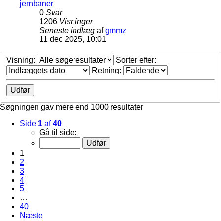
jernbaner
0
Svar
1206
Visninger
Seneste indlæg
af
gmmz
11 dec 2025, 10:01
Visning:
Sorter efter:
Retning:
Søgningen gav mere end 1000 resultater
Side
1
af
40
Gå til side:
1
2
3
4
5
…
40
Næste