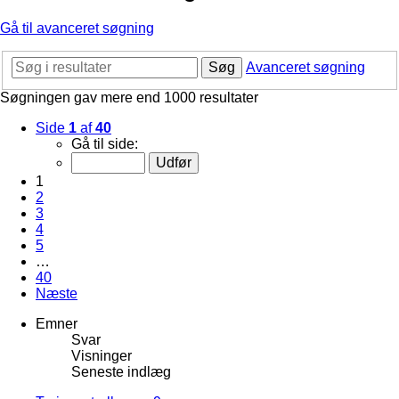
Gå til avanceret søgning
Søg
Avanceret søgning
Søgningen gav mere end 1000 resultater
Side
1
af
40
Gå til side:
1
2
3
4
5
…
40
Næste
Emner
Svar
Visninger
Seneste indlæg