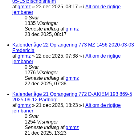
05-15 Bischofsheim
af
gmmz
»
23 dec 2025, 08:17
» i
Alt om de rigtige
jernbaner
0
Svar
1335
Visninger
Seneste indlæg
af
gmmz
23 dec 2025, 08:17
Kalenderlåge 22 Oprangering 773 MZ 1456 2020-03-03
Fredericia
af
gmmz
»
22 dec 2025, 07:38
» i
Alt om de rigtige
jernbaner
0
Svar
1276
Visninger
Seneste indlæg
af
gmmz
22 dec 2025, 07:38
Kalenderlåge 21 Oprangering 772 D-AKIEM 193 869-5
2025-09-12 Padborg
af
gmmz
»
21 dec 2025, 13:23
» i
Alt om de rigtige
jernbaner
0
Svar
1254
Visninger
Seneste indlæg
af
gmmz
21 dec 2025, 13:23