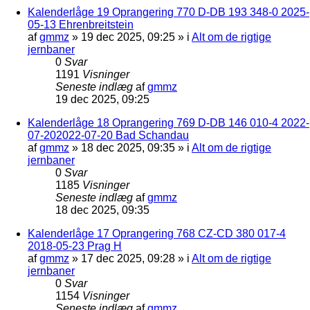
Kalenderlåge 19 Oprangering 770 D-DB 193 348-0 2025-
05-13 Ehrenbreitstein
af
gmmz
»
19 dec 2025, 09:25
» i
Alt om de rigtige
jernbaner
0
Svar
1191
Visninger
Seneste indlæg
af
gmmz
19 dec 2025, 09:25
Kalenderlåge 18 Oprangering 769 D-DB 146 010-4 2022-
07-202022-07-20 Bad Schandau
af
gmmz
»
18 dec 2025, 09:35
» i
Alt om de rigtige
jernbaner
0
Svar
1185
Visninger
Seneste indlæg
af
gmmz
18 dec 2025, 09:35
Kalenderlåge 17 Oprangering 768 CZ-CD 380 017-4
2018-05-23 Prag H
af
gmmz
»
17 dec 2025, 09:28
» i
Alt om de rigtige
jernbaner
0
Svar
1154
Visninger
Seneste indlæg
af
gmmz