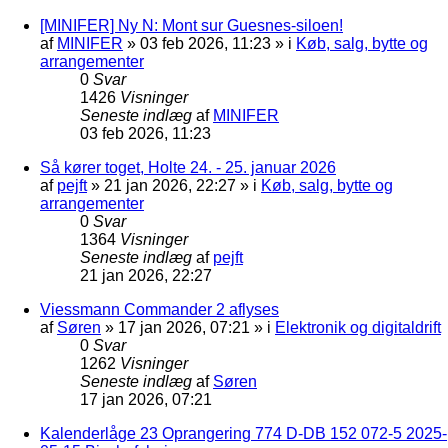
[MINIFER] Ny N: Mont sur Guesnes-siloen!
af
MINIFER
»
03 feb 2026, 11:23
» i
Køb, salg, bytte og
arrangementer
0
Svar
1426
Visninger
Seneste indlæg
af
MINIFER
03 feb 2026, 11:23
Så kører toget, Holte 24. - 25. januar 2026
af
pejft
»
21 jan 2026, 22:27
» i
Køb, salg, bytte og
arrangementer
0
Svar
1364
Visninger
Seneste indlæg
af
pejft
21 jan 2026, 22:27
Viessmann Commander 2 aflyses
af
Søren
»
17 jan 2026, 07:21
» i
Elektronik og digitaldrift
0
Svar
1262
Visninger
Seneste indlæg
af
Søren
17 jan 2026, 07:21
Kalenderlåge 23 Oprangering 774 D-DB 152 072-5 2025-