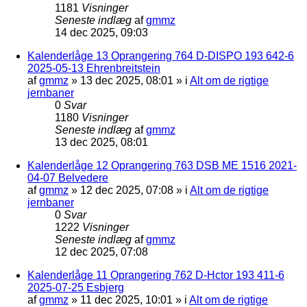
1181
Visninger
Seneste indlæg
af
gmmz
14 dec 2025, 09:03
Kalenderlåge 13 Oprangering 764 D-DISPO 193 642-6
2025-05-13 Ehrenbreitstein
af
gmmz
»
13 dec 2025, 08:01
» i
Alt om de rigtige
jernbaner
0
Svar
1180
Visninger
Seneste indlæg
af
gmmz
13 dec 2025, 08:01
Kalenderlåge 12 Oprangering 763 DSB ME 1516 2021-
04-07 Belvedere
af
gmmz
»
12 dec 2025, 07:08
» i
Alt om de rigtige
jernbaner
0
Svar
1222
Visninger
Seneste indlæg
af
gmmz
12 dec 2025, 07:08
Kalenderlåge 11 Oprangering 762 D-Hctor 193 411-6
2025-07-25 Esbjerg
af
gmmz
»
11 dec 2025, 10:01
» i
Alt om de rigtige