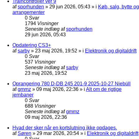
Traincontroller ver 9
af
sporhunden
»
29 jun 2026, 05:43
» i
Køb, salg, bytte og
arrangementer
0
Svar
1794
Visninger
Seneste indlæg
af
sporhunden
29 jun 2026, 05:43
Opdatering CS3+
af
sarby
»
23 maj 2026, 19:52
» i
Elektronik og digitaldrift
0
Svar
537
Visninger
Seneste indlæg
af
sarby
23 maj 2026, 19:52
Oprangering 780 D-DB 245 201-9 2025-10-27 Niebüll
af
gmmz
»
09 maj 2026, 22:36
» i
Alt om de rigtige
jernbaner
0
Svar
688
Visninger
Seneste indlæg
af
gmmz
09 maj 2026, 22:36
Hvad der sker når en kortslutning ikke opdages.
af
Søren
»
29 mar 2026, 20:54
» i
Elektronik og digitaldrift
0
Svar