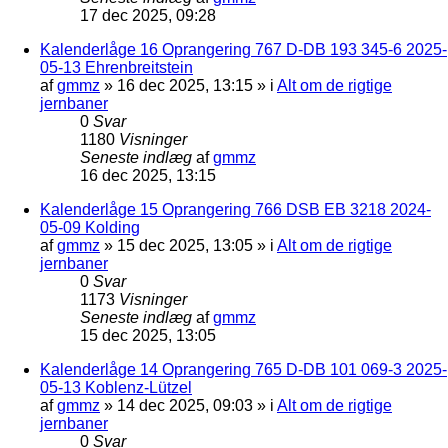
17 dec 2025, 09:28
Kalenderlåge 16 Oprangering 767 D-DB 193 345-6 2025-
05-13 Ehrenbreitstein
af
gmmz
»
16 dec 2025, 13:15
» i
Alt om de rigtige
jernbaner
0
Svar
1180
Visninger
Seneste indlæg
af
gmmz
16 dec 2025, 13:15
Kalenderlåge 15 Oprangering 766 DSB EB 3218 2024-
05-09 Kolding
af
gmmz
»
15 dec 2025, 13:05
» i
Alt om de rigtige
jernbaner
0
Svar
1173
Visninger
Seneste indlæg
af
gmmz
15 dec 2025, 13:05
Kalenderlåge 14 Oprangering 765 D-DB 101 069-3 2025-
05-13 Koblenz-Lützel
af
gmmz
»
14 dec 2025, 09:03
» i
Alt om de rigtige
jernbaner
0
Svar