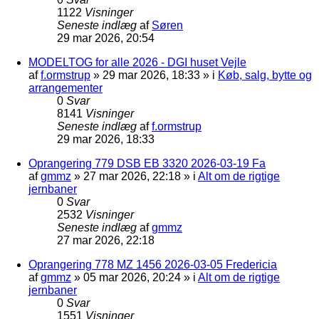
1122
Visninger
Seneste indlæg
af
Søren
29 mar 2026, 20:54
MODELTOG for alle 2026 - DGI huset Vejle
af
f.ormstrup
»
29 mar 2026, 18:33
» i
Køb, salg, bytte og
arrangementer
0
Svar
8141
Visninger
Seneste indlæg
af
f.ormstrup
29 mar 2026, 18:33
Oprangering 779 DSB EB 3320 2026-03-19 Fa
af
gmmz
»
27 mar 2026, 22:18
» i
Alt om de rigtige
jernbaner
0
Svar
2532
Visninger
Seneste indlæg
af
gmmz
27 mar 2026, 22:18
Oprangering 778 MZ 1456 2026-03-05 Fredericia
af
gmmz
»
05 mar 2026, 20:24
» i
Alt om de rigtige
jernbaner
0
Svar
1551
Visninger