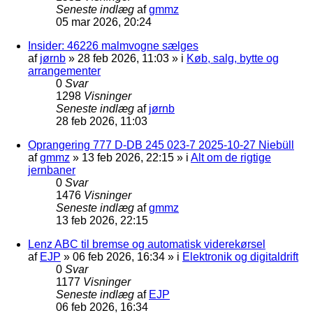
Seneste indlæg
af
gmmz
05 mar 2026, 20:24
Insider: 46226 malmvogne sælges
af
jørnb
»
28 feb 2026, 11:03
» i
Køb, salg, bytte og
arrangementer
0
Svar
1298
Visninger
Seneste indlæg
af
jørnb
28 feb 2026, 11:03
Oprangering 777 D-DB 245 023-7 2025-10-27 Niebüll
af
gmmz
»
13 feb 2026, 22:15
» i
Alt om de rigtige
jernbaner
0
Svar
1476
Visninger
Seneste indlæg
af
gmmz
13 feb 2026, 22:15
Lenz ABC til bremse og automatisk viderekørsel
af
EJP
»
06 feb 2026, 16:34
» i
Elektronik og digitaldrift
0
Svar
1177
Visninger
Seneste indlæg
af
EJP
06 feb 2026, 16:34