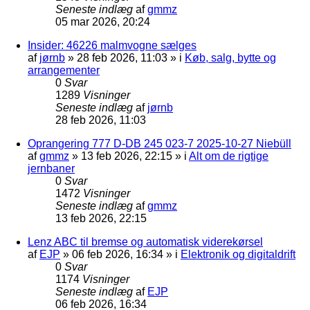
Seneste indlæg
af
gmmz
05 mar 2026, 20:24
Insider: 46226 malmvogne sælges
af
jørnb
»
28 feb 2026, 11:03
» i
Køb, salg, bytte og
arrangementer
0
Svar
1289
Visninger
Seneste indlæg
af
jørnb
28 feb 2026, 11:03
Oprangering 777 D-DB 245 023-7 2025-10-27 Niebüll
af
gmmz
»
13 feb 2026, 22:15
» i
Alt om de rigtige
jernbaner
0
Svar
1472
Visninger
Seneste indlæg
af
gmmz
13 feb 2026, 22:15
Lenz ABC til bremse og automatisk viderekørsel
af
EJP
»
06 feb 2026, 16:34
» i
Elektronik og digitaldrift
0
Svar
1174
Visninger
Seneste indlæg
af
EJP
06 feb 2026, 16:34