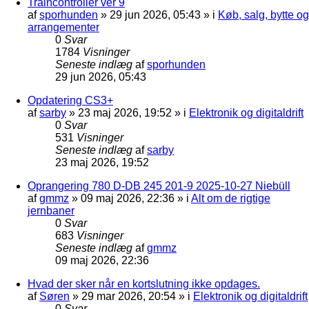
Traincontroller ver 9
af
sporhunden
»
29 jun 2026, 05:43
» i
Køb, salg, bytte og
arrangementer
0
Svar
1784
Visninger
Seneste indlæg
af
sporhunden
29 jun 2026, 05:43
Opdatering CS3+
af
sarby
»
23 maj 2026, 19:52
» i
Elektronik og digitaldrift
0
Svar
531
Visninger
Seneste indlæg
af
sarby
23 maj 2026, 19:52
Oprangering 780 D-DB 245 201-9 2025-10-27 Niebüll
af
gmmz
»
09 maj 2026, 22:36
» i
Alt om de rigtige
jernbaner
0
Svar
683
Visninger
Seneste indlæg
af
gmmz
09 maj 2026, 22:36
Hvad der sker når en kortslutning ikke opdages.
af
Søren
»
29 mar 2026, 20:54
» i
Elektronik og digitaldrift
0
Svar