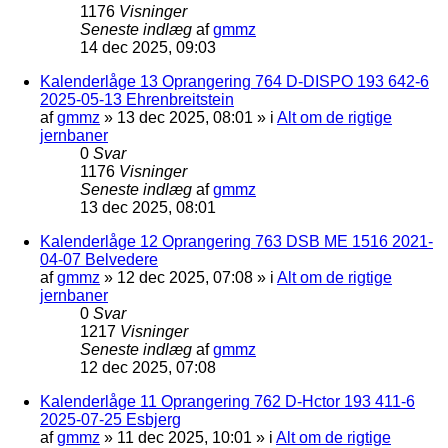
1176
Visninger
Seneste indlæg
af
gmmz
14 dec 2025, 09:03
Kalenderlåge 13 Oprangering 764 D-DISPO 193 642-6
2025-05-13 Ehrenbreitstein
af
gmmz
»
13 dec 2025, 08:01
» i
Alt om de rigtige
jernbaner
0
Svar
1176
Visninger
Seneste indlæg
af
gmmz
13 dec 2025, 08:01
Kalenderlåge 12 Oprangering 763 DSB ME 1516 2021-
04-07 Belvedere
af
gmmz
»
12 dec 2025, 07:08
» i
Alt om de rigtige
jernbaner
0
Svar
1217
Visninger
Seneste indlæg
af
gmmz
12 dec 2025, 07:08
Kalenderlåge 11 Oprangering 762 D-Hctor 193 411-6
2025-07-25 Esbjerg
af
gmmz
»
11 dec 2025, 10:01
» i
Alt om de rigtige