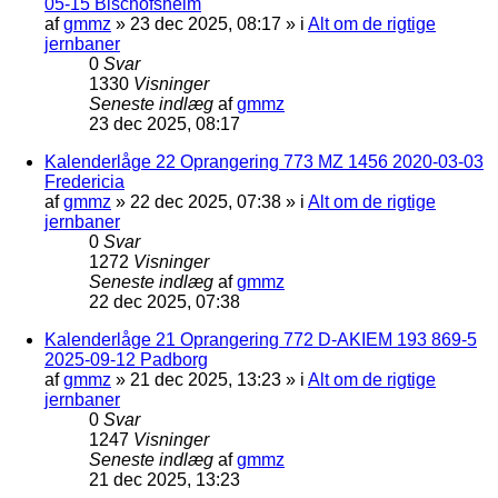
05-15 Bischofsheim
af
gmmz
»
23 dec 2025, 08:17
» i
Alt om de rigtige
jernbaner
0
Svar
1330
Visninger
Seneste indlæg
af
gmmz
23 dec 2025, 08:17
Kalenderlåge 22 Oprangering 773 MZ 1456 2020-03-03
Fredericia
af
gmmz
»
22 dec 2025, 07:38
» i
Alt om de rigtige
jernbaner
0
Svar
1272
Visninger
Seneste indlæg
af
gmmz
22 dec 2025, 07:38
Kalenderlåge 21 Oprangering 772 D-AKIEM 193 869-5
2025-09-12 Padborg
af
gmmz
»
21 dec 2025, 13:23
» i
Alt om de rigtige
jernbaner
0
Svar
1247
Visninger
Seneste indlæg
af
gmmz
21 dec 2025, 13:23