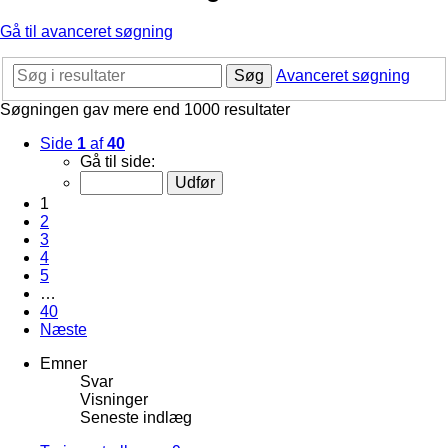
Gå til avanceret søgning
Søg
Avanceret søgning
Søgningen gav mere end 1000 resultater
Side
1
af
40
Gå til side:
1
2
3
4
5
…
40
Næste
Emner
Svar
Visninger
Seneste indlæg