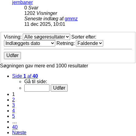
jernbaner
0
Svar
1202
Visninger
Seneste indlæg
af
gmmz
11 dec 2025, 10:01
Visning:
Sorter efter:
Retning:
Søgningen gav mere end 1000 resultater
Side
1
af
40
Gå til side:
1
2
3
4
5
…
40
Næste