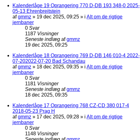
Kalenderlåge 19 Oprangering 770 D-DB 193 348-0 2025-
05-13 Ehrenbreitstein
af
gmmz
»
19 dec 2025, 09:25
» i
Alt om de rigtige
jernbaner
0
Svar
1187
Visninger
Seneste indlæg
af
gmmz
19 dec 2025, 09:25
Kalenderlåge 18 Oprangering 769 D-DB 146 010-4 2022-
07-202022-07-20 Bad Schandau
af
gmmz
»
18 dec 2025, 09:35
» i
Alt om de rigtige
jernbaner
0
Svar
1181
Visninger
Seneste indlæg
af
gmmz
18 dec 2025, 09:35
Kalenderlåge 17 Oprangering 768 CZ-CD 380 017-4
2018-05-23 Prag H
af
gmmz
»
17 dec 2025, 09:28
» i
Alt om de rigtige
jernbaner
0
Svar
1148
Visninger
Seneste indlæg
af
gmmz