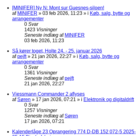
[MINIFER] Ny N: Mont sur Guesnes-siloen!
af
MINIFER
»
03 feb 2026, 11:23
» i
Køb, salg, bytte og
arrangementer
0
Svar
1423
Visninger
Seneste indlæg
af
MINIFER
03 feb 2026, 11:23
Så kører toget, Holte 24. - 25. januar 2026
af
pejft
»
21 jan 2026, 22:27
» i
Køb, salg, bytte og
arrangementer
0
Svar
1361
Visninger
Seneste indlæg
af
pejft
21 jan 2026, 22:27
Viessmann Commander 2 aflyses
af
Søren
»
17 jan 2026, 07:21
» i
Elektronik og digitaldrift
0
Svar
1257
Visninger
Seneste indlæg
af
Søren
17 jan 2026, 07:21
Kalenderlåge 23 Oprangering 774 D-DB 152 072-5 2025-