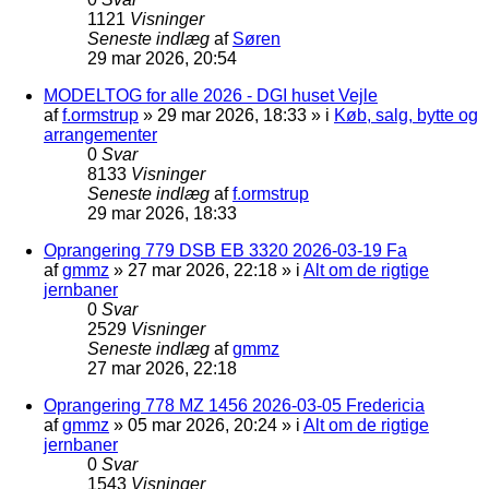
1121
Visninger
Seneste indlæg
af
Søren
29 mar 2026, 20:54
MODELTOG for alle 2026 - DGI huset Vejle
af
f.ormstrup
»
29 mar 2026, 18:33
» i
Køb, salg, bytte og
arrangementer
0
Svar
8133
Visninger
Seneste indlæg
af
f.ormstrup
29 mar 2026, 18:33
Oprangering 779 DSB EB 3320 2026-03-19 Fa
af
gmmz
»
27 mar 2026, 22:18
» i
Alt om de rigtige
jernbaner
0
Svar
2529
Visninger
Seneste indlæg
af
gmmz
27 mar 2026, 22:18
Oprangering 778 MZ 1456 2026-03-05 Fredericia
af
gmmz
»
05 mar 2026, 20:24
» i
Alt om de rigtige
jernbaner
0
Svar
1543
Visninger