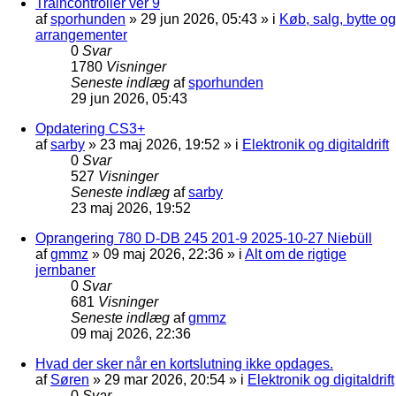
Traincontroller ver 9
af
sporhunden
»
29 jun 2026, 05:43
» i
Køb, salg, bytte og
arrangementer
0
Svar
1780
Visninger
Seneste indlæg
af
sporhunden
29 jun 2026, 05:43
Opdatering CS3+
af
sarby
»
23 maj 2026, 19:52
» i
Elektronik og digitaldrift
0
Svar
527
Visninger
Seneste indlæg
af
sarby
23 maj 2026, 19:52
Oprangering 780 D-DB 245 201-9 2025-10-27 Niebüll
af
gmmz
»
09 maj 2026, 22:36
» i
Alt om de rigtige
jernbaner
0
Svar
681
Visninger
Seneste indlæg
af
gmmz
09 maj 2026, 22:36
Hvad der sker når en kortslutning ikke opdages.
af
Søren
»
29 mar 2026, 20:54
» i
Elektronik og digitaldrift
0
Svar