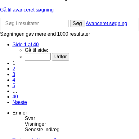
Gå til avanceret søgning
Søg
Avanceret søgning
Søgningen gav mere end 1000 resultater
Side
1
af
40
Gå til side:
1
2
3
4
5
…
40
Næste
Emner
Svar
Visninger
Seneste indlæg