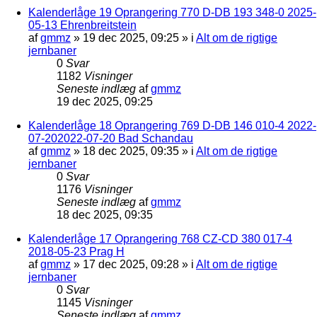
Kalenderlåge 19 Oprangering 770 D-DB 193 348-0 2025-
05-13 Ehrenbreitstein
af
gmmz
»
19 dec 2025, 09:25
» i
Alt om de rigtige
jernbaner
0
Svar
1182
Visninger
Seneste indlæg
af
gmmz
19 dec 2025, 09:25
Kalenderlåge 18 Oprangering 769 D-DB 146 010-4 2022-
07-202022-07-20 Bad Schandau
af
gmmz
»
18 dec 2025, 09:35
» i
Alt om de rigtige
jernbaner
0
Svar
1176
Visninger
Seneste indlæg
af
gmmz
18 dec 2025, 09:35
Kalenderlåge 17 Oprangering 768 CZ-CD 380 017-4
2018-05-23 Prag H
af
gmmz
»
17 dec 2025, 09:28
» i
Alt om de rigtige
jernbaner
0
Svar
1145
Visninger
Seneste indlæg
af
gmmz