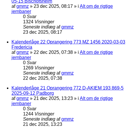
05-15 Bischofsheim
af
gmmz
»
23 dec 2025, 08:17
» i
Alt om de rigtige
jernbaner
0
Svar
1324
Visninger
Seneste indlæg
af
gmmz
23 dec 2025, 08:17
Kalenderlåge 22 Oprangering 773 MZ 1456 2020-03-03
Fredericia
af
gmmz
»
22 dec 2025, 07:38
» i
Alt om de rigtige
jernbaner
0
Svar
1269
Visninger
Seneste indlæg
af
gmmz
22 dec 2025, 07:38
Kalenderlåge 21 Oprangering 772 D-AKIEM 193 869-5
2025-09-12 Padborg
af
gmmz
»
21 dec 2025, 13:23
» i
Alt om de rigtige
jernbaner
0
Svar
1244
Visninger
Seneste indlæg
af
gmmz
21 dec 2025, 13:23