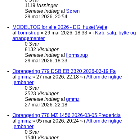
1119
Visninger
Seneste indlæg
af
Søren
29 mar 2026, 20:54
MODELTOG for alle 2026 - DGI huset Vejle
af
f.ormstrup
»
29 mar 2026, 18:33
» i
Køb, salg, bytte og
arrangementer
0
Svar
8132
Visninger
Seneste indlæg
af
f.ormstrup
29 mar 2026, 18:33
Oprangering 779 DSB EB 3320 2026-03-19 Fa
af
gmmz
»
27 mar 2026, 22:18
» i
Alt om de rigtige
jernbaner
0
Svar
2523
Visninger
Seneste indlæg
af
gmmz
27 mar 2026, 22:18
Oprangering 778 MZ 1456 2026-03-05 Fredericia
af
gmmz
»
05 mar 2026, 20:24
» i
Alt om de rigtige
jernbaner
0
Svar
1540
Visninger