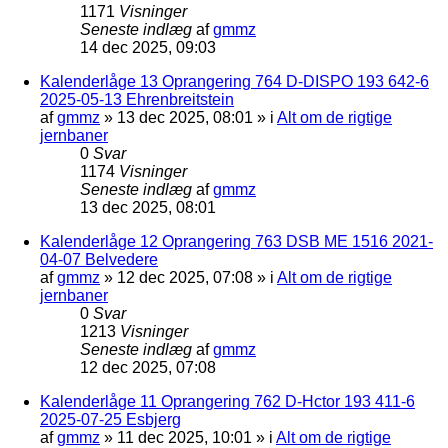
1171
Visninger
Seneste indlæg
af
gmmz
14 dec 2025, 09:03
Kalenderlåge 13 Oprangering 764 D-DISPO 193 642-6
2025-05-13 Ehrenbreitstein
af
gmmz
»
13 dec 2025, 08:01
» i
Alt om de rigtige
jernbaner
0
Svar
1174
Visninger
Seneste indlæg
af
gmmz
13 dec 2025, 08:01
Kalenderlåge 12 Oprangering 763 DSB ME 1516 2021-
04-07 Belvedere
af
gmmz
»
12 dec 2025, 07:08
» i
Alt om de rigtige
jernbaner
0
Svar
1213
Visninger
Seneste indlæg
af
gmmz
12 dec 2025, 07:08
Kalenderlåge 11 Oprangering 762 D-Hctor 193 411-6
2025-07-25 Esbjerg
af
gmmz
»
11 dec 2025, 10:01
» i
Alt om de rigtige