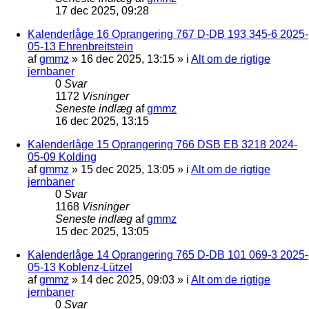
17 dec 2025, 09:28
Kalenderlåge 16 Oprangering 767 D-DB 193 345-6 2025-
05-13 Ehrenbreitstein
af
gmmz
»
16 dec 2025, 13:15
» i
Alt om de rigtige
jernbaner
0
Svar
1172
Visninger
Seneste indlæg
af
gmmz
16 dec 2025, 13:15
Kalenderlåge 15 Oprangering 766 DSB EB 3218 2024-
05-09 Kolding
af
gmmz
»
15 dec 2025, 13:05
» i
Alt om de rigtige
jernbaner
0
Svar
1168
Visninger
Seneste indlæg
af
gmmz
15 dec 2025, 13:05
Kalenderlåge 14 Oprangering 765 D-DB 101 069-3 2025-
05-13 Koblenz-Lützel
af
gmmz
»
14 dec 2025, 09:03
» i
Alt om de rigtige
jernbaner
0
Svar