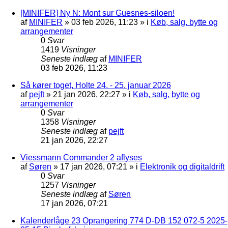
[MINIFER] Ny N: Mont sur Guesnes-siloen!
af
MINIFER
»
03 feb 2026, 11:23
» i
Køb, salg, bytte og
arrangementer
0
Svar
1419
Visninger
Seneste indlæg
af
MINIFER
03 feb 2026, 11:23
Så kører toget, Holte 24. - 25. januar 2026
af
pejft
»
21 jan 2026, 22:27
» i
Køb, salg, bytte og
arrangementer
0
Svar
1358
Visninger
Seneste indlæg
af
pejft
21 jan 2026, 22:27
Viessmann Commander 2 aflyses
af
Søren
»
17 jan 2026, 07:21
» i
Elektronik og digitaldrift
0
Svar
1257
Visninger
Seneste indlæg
af
Søren
17 jan 2026, 07:21
Kalenderlåge 23 Oprangering 774 D-DB 152 072-5 2025-