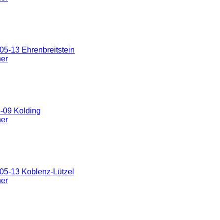
5-13 Ehrenbreitstein
ner
-09 Kolding
ner
05-13 Koblenz-Lützel
ner