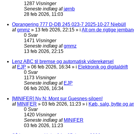
1287
Visninger
Seneste indlæg
af
jørnb
28 feb 2026, 11:03
Oprangering 777 D-DB 245 023-7 2025-10-27 Niebüll
af
gmmz
»
13 feb 2026, 22:15
» i
Alt om de rigtige jernban
0
Svar
1471
Visninger
Seneste indlæg
af
gmmz
13 feb 2026, 22:15
Lenz ABC til bremse og automatisk viderekørsel
af
EJP
»
06 feb 2026, 16:34
» i
Elektronik og digitaldrift
0
Svar
1173
Visninger
Seneste indlæg
af
EJP
06 feb 2026, 16:34
[MINIFER] Ny N: Mont sur Guesnes-siloen!
af
MINIFER
»
03 feb 2026, 11:23
» i
Køb, salg, bytte og 
0
Svar
1420
Visninger
Seneste indlæg
af
MINIFER
03 feb 2026, 11:23