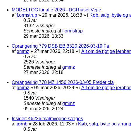
MODELTOG for alle 2026 - DGI huset Vejle
af
f.ormstrup
»
29 mar 2026, 18:33
» i
Køb, salg, bytte og
0
Svar
8132
Visninger
Seneste indlæg
af
f.ormstrup
29 mar 2026, 18:33
Oprangering 779 DSB EB 3320 2026-03-19 Fa
af
gmmz
»
27 mar 2026, 22:18
» i
Alt om de rigtige jernba
0
Svar
2526
Visninger
Seneste indlæg
af
gmmz
27 mar 2026, 22:18
Oprangering 778 MZ 1456 2026-03-05 Fredericia
af
gmmz
»
05 mar 2026, 20:24
» i
Alt om de rigtige jernba
0
Svar
1540
Visninger
Seneste indlæg
af
gmmz
05 mar 2026, 20:24
Insider: 46226 malmvogne sælges
af
jørnb
»
28 feb 2026, 11:03
» i
Køb, salg, bytte og arra
0
Svar