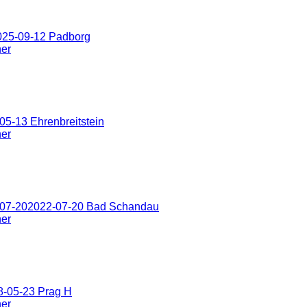
025-09-12 Padborg
ner
5-13 Ehrenbreitstein
ner
-07-202022-07-20 Bad Schandau
ner
8-05-23 Prag H
ner