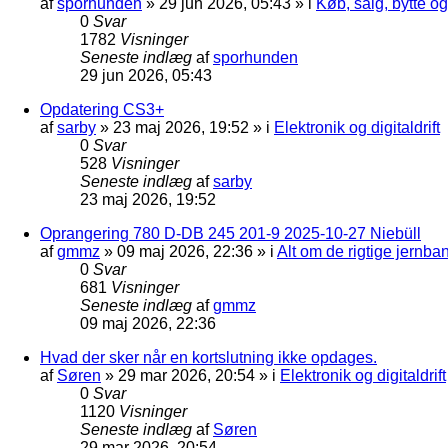
af
sporhunden
»
29 jun 2026, 05:43
» i
Køb, salg, bytte o
0
Svar
1782
Visninger
Seneste indlæg
af
sporhunden
29 jun 2026, 05:43
Opdatering CS3+
af
sarby
»
23 maj 2026, 19:52
» i
Elektronik og digitaldrift
0
Svar
528
Visninger
Seneste indlæg
af
sarby
23 maj 2026, 19:52
Oprangering 780 D-DB 245 201-9 2025-10-27 Niebüll
af
gmmz
»
09 maj 2026, 22:36
» i
Alt om de rigtige jernba
0
Svar
681
Visninger
Seneste indlæg
af
gmmz
09 maj 2026, 22:36
Hvad der sker når en kortslutning ikke opdages.
af
Søren
»
29 mar 2026, 20:54
» i
Elektronik og digitaldrift
0
Svar
1120
Visninger
Seneste indlæg
af
Søren
29 mar 2026, 20:54