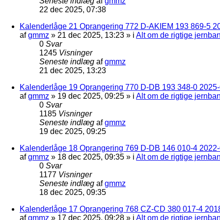
Seneste indlæg
af
gmmz
22 dec 2025, 07:38
Kalenderlåge 21 Oprangering 772 D-AKIEM 193 869-5 2
af
gmmz
»
21 dec 2025, 13:23
» i
Alt om de rigtige jernba
0
Svar
1245
Visninger
Seneste indlæg
af
gmmz
21 dec 2025, 13:23
Kalenderlåge 19 Oprangering 770 D-DB 193 348-0 2025-0
af
gmmz
»
19 dec 2025, 09:25
» i
Alt om de rigtige jernba
0
Svar
1185
Visninger
Seneste indlæg
af
gmmz
19 dec 2025, 09:25
Kalenderlåge 18 Oprangering 769 D-DB 146 010-4 2022
af
gmmz
»
18 dec 2025, 09:35
» i
Alt om de rigtige jernba
0
Svar
1177
Visninger
Seneste indlæg
af
gmmz
18 dec 2025, 09:35
Kalenderlåge 17 Oprangering 768 CZ-CD 380 017-4 201
af
gmmz
»
17 dec 2025, 09:28
» i
Alt om de rigtige jernba