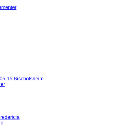
gementer
05-15 Bischofsheim
ner
redericia
ner