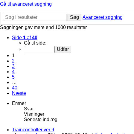
Gå til avanceret søgning
Søg
Avanceret søgning
Søgningen gav mere end 1000 resultater
Side
1
af
40
Gå til side:
1
2
3
4
5
…
40
Næste
Emner
Svar
Visninger
Seneste indlæg
Traincontroller ver 9