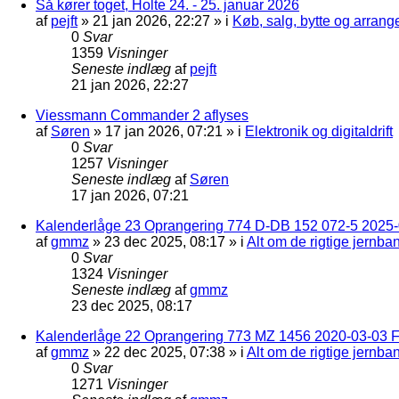
Så kører toget, Holte 24. - 25. januar 2026
af
pejft
»
21 jan 2026, 22:27
» i
Køb, salg, bytte og arran
0
Svar
1359
Visninger
Seneste indlæg
af
pejft
21 jan 2026, 22:27
Viessmann Commander 2 aflyses
af
Søren
»
17 jan 2026, 07:21
» i
Elektronik og digitaldrift
0
Svar
1257
Visninger
Seneste indlæg
af
Søren
17 jan 2026, 07:21
Kalenderlåge 23 Oprangering 774 D-DB 152 072-5 2025-
af
gmmz
»
23 dec 2025, 08:17
» i
Alt om de rigtige jernba
0
Svar
1324
Visninger
Seneste indlæg
af
gmmz
23 dec 2025, 08:17
Kalenderlåge 22 Oprangering 773 MZ 1456 2020-03-03 F
af
gmmz
»
22 dec 2025, 07:38
» i
Alt om de rigtige jernba
0
Svar
1271
Visninger