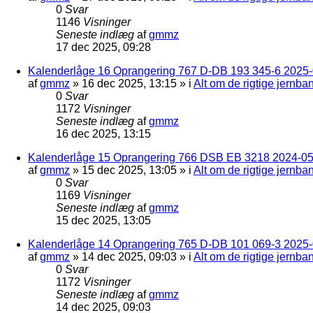
0
Svar
1146
Visninger
Seneste indlæg
af
gmmz
17 dec 2025, 09:28
Kalenderlåge 16 Oprangering 767 D-DB 193 345-6 2025-0
af
gmmz
»
16 dec 2025, 13:15
» i
Alt om de rigtige jernba
0
Svar
1172
Visninger
Seneste indlæg
af
gmmz
16 dec 2025, 13:15
Kalenderlåge 15 Oprangering 766 DSB EB 3218 2024-05
af
gmmz
»
15 dec 2025, 13:05
» i
Alt om de rigtige jernba
0
Svar
1169
Visninger
Seneste indlæg
af
gmmz
15 dec 2025, 13:05
Kalenderlåge 14 Oprangering 765 D-DB 101 069-3 2025-
af
gmmz
»
14 dec 2025, 09:03
» i
Alt om de rigtige jernba
0
Svar
1172
Visninger
Seneste indlæg
af
gmmz
14 dec 2025, 09:03