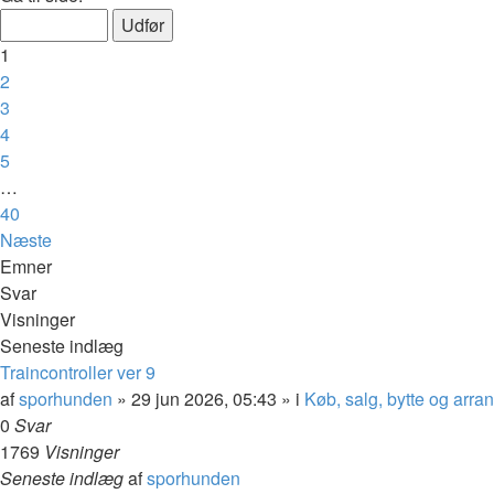
1
2
3
4
5
…
40
Næste
Emner
Svar
Visninger
Seneste indlæg
Traincontroller ver 9
af
sporhunden
»
29 jun 2026, 05:43
» i
Køb, salg, bytte og arr
0
Svar
1769
Visninger
Seneste indlæg
af
sporhunden