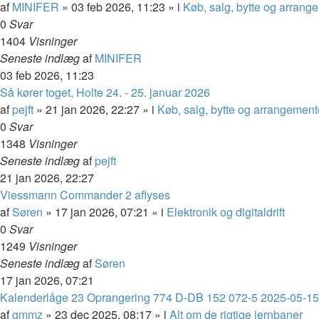
af
MINIFER
»
03 feb 2026, 11:23
» i
Køb, salg, bytte og arrang
0
Svar
1404
Visninger
Seneste indlæg
af
MINIFER
03 feb 2026, 11:23
Så kører toget, Holte 24. - 25. januar 2026
af
pejft
»
21 jan 2026, 22:27
» i
Køb, salg, bytte og arrangement
0
Svar
1348
Visninger
Seneste indlæg
af
pejft
21 jan 2026, 22:27
Viessmann Commander 2 aflyses
af
Søren
»
17 jan 2026, 07:21
» i
Elektronik og digitaldrift
0
Svar
1249
Visninger
Seneste indlæg
af
Søren
17 jan 2026, 07:21
Kalenderlåge 23 Oprangering 774 D-DB 152 072-5 2025-05-15
af
gmmz
»
23 dec 2025, 08:17
» i
Alt om de rigtige jernbaner