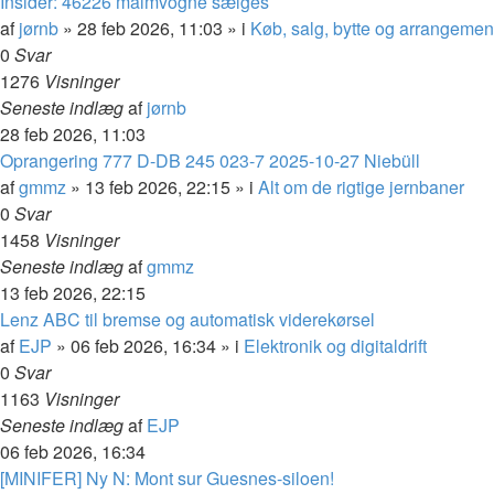
Insider: 46226 malmvogne sælges
af
jørnb
»
28 feb 2026, 11:03
» i
Køb, salg, bytte og arrangemen
0
Svar
1276
Visninger
Seneste indlæg
af
jørnb
28 feb 2026, 11:03
Oprangering 777 D-DB 245 023-7 2025-10-27 Niebüll
af
gmmz
»
13 feb 2026, 22:15
» i
Alt om de rigtige jernbaner
0
Svar
1458
Visninger
Seneste indlæg
af
gmmz
13 feb 2026, 22:15
Lenz ABC til bremse og automatisk viderekørsel
af
EJP
»
06 feb 2026, 16:34
» i
Elektronik og digitaldrift
0
Svar
1163
Visninger
Seneste indlæg
af
EJP
06 feb 2026, 16:34
[MINIFER] Ny N: Mont sur Guesnes-siloen!