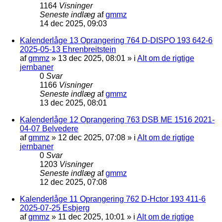
1164
Visninger
Seneste indlæg
af
gmmz
14 dec 2025, 09:03
Kalenderlåge 13 Oprangering 764 D-DISPO 193 642-6
2025-05-13 Ehrenbreitstein
af
gmmz
»
13 dec 2025, 08:01
» i
Alt om de rigtige
jernbaner
0
Svar
1166
Visninger
Seneste indlæg
af
gmmz
13 dec 2025, 08:01
Kalenderlåge 12 Oprangering 763 DSB ME 1516 2021-
04-07 Belvedere
af
gmmz
»
12 dec 2025, 07:08
» i
Alt om de rigtige
jernbaner
0
Svar
1203
Visninger
Seneste indlæg
af
gmmz
12 dec 2025, 07:08
Kalenderlåge 11 Oprangering 762 D-Hctor 193 411-6
2025-07-25 Esbjerg
af
gmmz
»
11 dec 2025, 10:01
» i
Alt om de rigtige