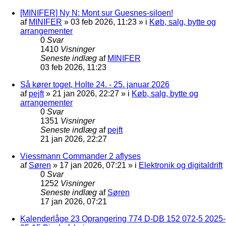
[MINIFER] Ny N: Mont sur Guesnes-siloen!
af
MINIFER
»
03 feb 2026, 11:23
» i
Køb, salg, bytte og
arrangementer
0
Svar
1410
Visninger
Seneste indlæg
af
MINIFER
03 feb 2026, 11:23
Så kører toget, Holte 24. - 25. januar 2026
af
pejft
»
21 jan 2026, 22:27
» i
Køb, salg, bytte og
arrangementer
0
Svar
1351
Visninger
Seneste indlæg
af
pejft
21 jan 2026, 22:27
Viessmann Commander 2 aflyses
af
Søren
»
17 jan 2026, 07:21
» i
Elektronik og digitaldrift
0
Svar
1252
Visninger
Seneste indlæg
af
Søren
17 jan 2026, 07:21
Kalenderlåge 23 Oprangering 774 D-DB 152 072-5 2025-