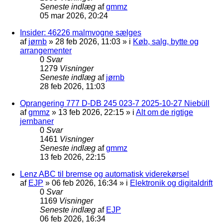
Seneste indlæg
af
gmmz
05 mar 2026, 20:24
Insider: 46226 malmvogne sælges
af
jørnb
»
28 feb 2026, 11:03
» i
Køb, salg, bytte og
arrangementer
0
Svar
1279
Visninger
Seneste indlæg
af
jørnb
28 feb 2026, 11:03
Oprangering 777 D-DB 245 023-7 2025-10-27 Niebüll
af
gmmz
»
13 feb 2026, 22:15
» i
Alt om de rigtige
jernbaner
0
Svar
1461
Visninger
Seneste indlæg
af
gmmz
13 feb 2026, 22:15
Lenz ABC til bremse og automatisk viderekørsel
af
EJP
»
06 feb 2026, 16:34
» i
Elektronik og digitaldrift
0
Svar
1169
Visninger
Seneste indlæg
af
EJP
06 feb 2026, 16:34