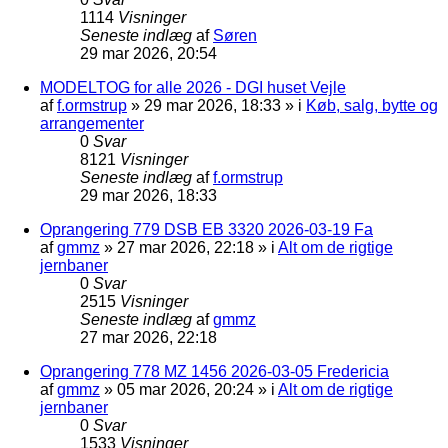
1114
Visninger
Seneste indlæg
af
Søren
29 mar 2026, 20:54
MODELTOG for alle 2026 - DGI huset Vejle
af
f.ormstrup
»
29 mar 2026, 18:33
» i
Køb, salg, bytte og
arrangementer
0
Svar
8121
Visninger
Seneste indlæg
af
f.ormstrup
29 mar 2026, 18:33
Oprangering 779 DSB EB 3320 2026-03-19 Fa
af
gmmz
»
27 mar 2026, 22:18
» i
Alt om de rigtige
jernbaner
0
Svar
2515
Visninger
Seneste indlæg
af
gmmz
27 mar 2026, 22:18
Oprangering 778 MZ 1456 2026-03-05 Fredericia
af
gmmz
»
05 mar 2026, 20:24
» i
Alt om de rigtige
jernbaner
0
Svar
1533
Visninger