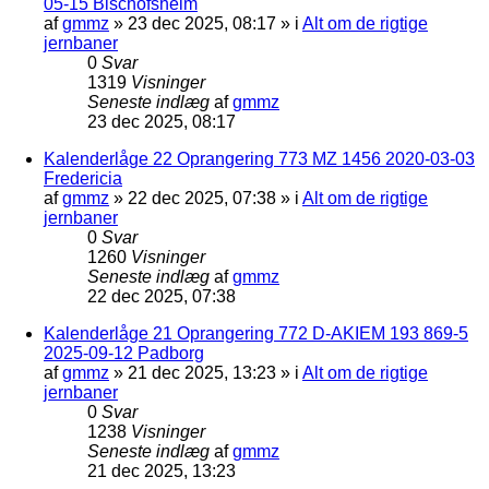
05-15 Bischofsheim
af
gmmz
»
23 dec 2025, 08:17
» i
Alt om de rigtige
jernbaner
0
Svar
1319
Visninger
Seneste indlæg
af
gmmz
23 dec 2025, 08:17
Kalenderlåge 22 Oprangering 773 MZ 1456 2020-03-03
Fredericia
af
gmmz
»
22 dec 2025, 07:38
» i
Alt om de rigtige
jernbaner
0
Svar
1260
Visninger
Seneste indlæg
af
gmmz
22 dec 2025, 07:38
Kalenderlåge 21 Oprangering 772 D-AKIEM 193 869-5
2025-09-12 Padborg
af
gmmz
»
21 dec 2025, 13:23
» i
Alt om de rigtige
jernbaner
0
Svar
1238
Visninger
Seneste indlæg
af
gmmz
21 dec 2025, 13:23