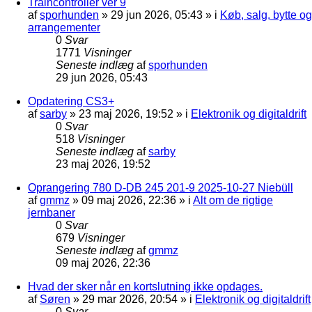
Traincontroller ver 9
af
sporhunden
»
29 jun 2026, 05:43
» i
Køb, salg, bytte og
arrangementer
0
Svar
1771
Visninger
Seneste indlæg
af
sporhunden
29 jun 2026, 05:43
Opdatering CS3+
af
sarby
»
23 maj 2026, 19:52
» i
Elektronik og digitaldrift
0
Svar
518
Visninger
Seneste indlæg
af
sarby
23 maj 2026, 19:52
Oprangering 780 D-DB 245 201-9 2025-10-27 Niebüll
af
gmmz
»
09 maj 2026, 22:36
» i
Alt om de rigtige
jernbaner
0
Svar
679
Visninger
Seneste indlæg
af
gmmz
09 maj 2026, 22:36
Hvad der sker når en kortslutning ikke opdages.
af
Søren
»
29 mar 2026, 20:54
» i
Elektronik og digitaldrift
0
Svar