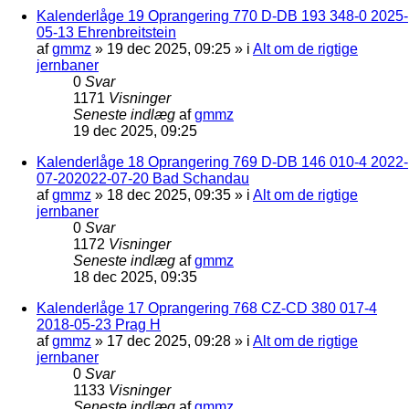
Kalenderlåge 19 Oprangering 770 D-DB 193 348-0 2025-
05-13 Ehrenbreitstein
af
gmmz
»
19 dec 2025, 09:25
» i
Alt om de rigtige
jernbaner
0
Svar
1171
Visninger
Seneste indlæg
af
gmmz
19 dec 2025, 09:25
Kalenderlåge 18 Oprangering 769 D-DB 146 010-4 2022-
07-202022-07-20 Bad Schandau
af
gmmz
»
18 dec 2025, 09:35
» i
Alt om de rigtige
jernbaner
0
Svar
1172
Visninger
Seneste indlæg
af
gmmz
18 dec 2025, 09:35
Kalenderlåge 17 Oprangering 768 CZ-CD 380 017-4
2018-05-23 Prag H
af
gmmz
»
17 dec 2025, 09:28
» i
Alt om de rigtige
jernbaner
0
Svar
1133
Visninger
Seneste indlæg
af
gmmz