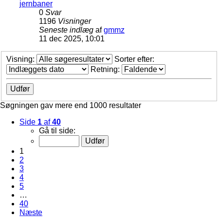
jernbaner
0
Svar
1196
Visninger
Seneste indlæg
af
gmmz
11 dec 2025, 10:01
Visning:
Sorter efter:
Retning:
Søgningen gav mere end 1000 resultater
Side
1
af
40
Gå til side:
1
2
3
4
5
…
40
Næste