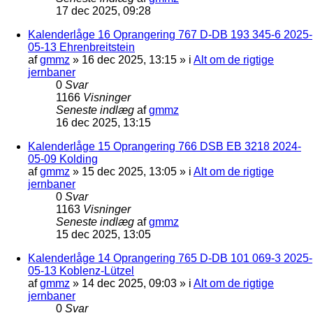
17 dec 2025, 09:28
Kalenderlåge 16 Oprangering 767 D-DB 193 345-6 2025-
05-13 Ehrenbreitstein
af
gmmz
»
16 dec 2025, 13:15
» i
Alt om de rigtige
jernbaner
0
Svar
1166
Visninger
Seneste indlæg
af
gmmz
16 dec 2025, 13:15
Kalenderlåge 15 Oprangering 766 DSB EB 3218 2024-
05-09 Kolding
af
gmmz
»
15 dec 2025, 13:05
» i
Alt om de rigtige
jernbaner
0
Svar
1163
Visninger
Seneste indlæg
af
gmmz
15 dec 2025, 13:05
Kalenderlåge 14 Oprangering 765 D-DB 101 069-3 2025-
05-13 Koblenz-Lützel
af
gmmz
»
14 dec 2025, 09:03
» i
Alt om de rigtige
jernbaner
0
Svar