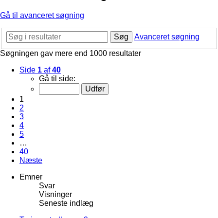
Gå til avanceret søgning
Søg
Avanceret søgning
Søgningen gav mere end 1000 resultater
Side
1
af
40
Gå til side:
1
2
3
4
5
…
40
Næste
Emner
Svar
Visninger
Seneste indlæg