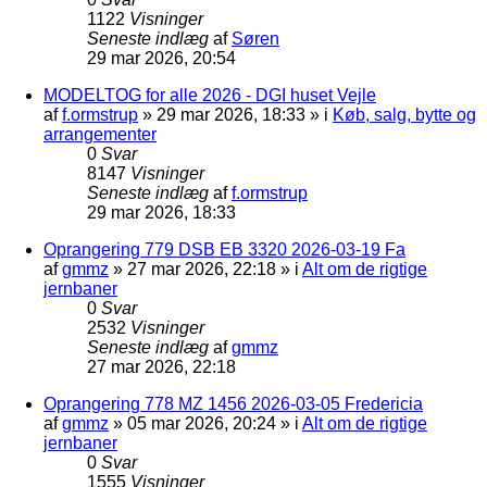
1122
Visninger
Seneste indlæg
af
Søren
29 mar 2026, 20:54
MODELTOG for alle 2026 - DGI huset Vejle
af
f.ormstrup
»
29 mar 2026, 18:33
» i
Køb, salg, bytte og
arrangementer
0
Svar
8147
Visninger
Seneste indlæg
af
f.ormstrup
29 mar 2026, 18:33
Oprangering 779 DSB EB 3320 2026-03-19 Fa
af
gmmz
»
27 mar 2026, 22:18
» i
Alt om de rigtige
jernbaner
0
Svar
2532
Visninger
Seneste indlæg
af
gmmz
27 mar 2026, 22:18
Oprangering 778 MZ 1456 2026-03-05 Fredericia
af
gmmz
»
05 mar 2026, 20:24
» i
Alt om de rigtige
jernbaner
0
Svar
1555
Visninger