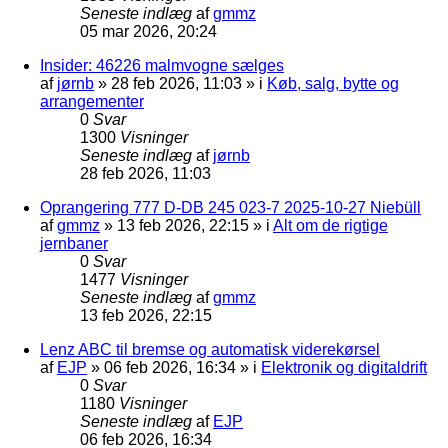
Seneste indlæg
af
gmmz
05 mar 2026, 20:24
Insider: 46226 malmvogne sælges
af
jørnb
»
28 feb 2026, 11:03
» i
Køb, salg, bytte og
arrangementer
0
Svar
1300
Visninger
Seneste indlæg
af
jørnb
28 feb 2026, 11:03
Oprangering 777 D-DB 245 023-7 2025-10-27 Niebüll
af
gmmz
»
13 feb 2026, 22:15
» i
Alt om de rigtige
jernbaner
0
Svar
1477
Visninger
Seneste indlæg
af
gmmz
13 feb 2026, 22:15
Lenz ABC til bremse og automatisk viderekørsel
af
EJP
»
06 feb 2026, 16:34
» i
Elektronik og digitaldrift
0
Svar
1180
Visninger
Seneste indlæg
af
EJP
06 feb 2026, 16:34