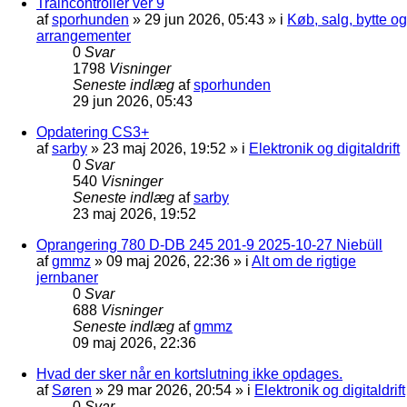
Traincontroller ver 9
af
sporhunden
»
29 jun 2026, 05:43
» i
Køb, salg, bytte og
arrangementer
0
Svar
1798
Visninger
Seneste indlæg
af
sporhunden
29 jun 2026, 05:43
Opdatering CS3+
af
sarby
»
23 maj 2026, 19:52
» i
Elektronik og digitaldrift
0
Svar
540
Visninger
Seneste indlæg
af
sarby
23 maj 2026, 19:52
Oprangering 780 D-DB 245 201-9 2025-10-27 Niebüll
af
gmmz
»
09 maj 2026, 22:36
» i
Alt om de rigtige
jernbaner
0
Svar
688
Visninger
Seneste indlæg
af
gmmz
09 maj 2026, 22:36
Hvad der sker når en kortslutning ikke opdages.
af
Søren
»
29 mar 2026, 20:54
» i
Elektronik og digitaldrift
0
Svar