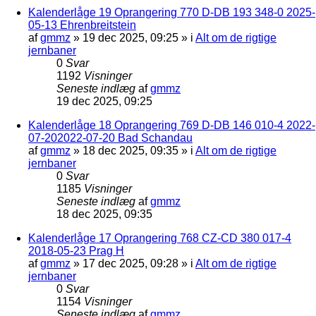
Kalenderlåge 19 Oprangering 770 D-DB 193 348-0 2025-
05-13 Ehrenbreitstein
af
gmmz
»
19 dec 2025, 09:25
» i
Alt om de rigtige
jernbaner
0
Svar
1192
Visninger
Seneste indlæg
af
gmmz
19 dec 2025, 09:25
Kalenderlåge 18 Oprangering 769 D-DB 146 010-4 2022-
07-202022-07-20 Bad Schandau
af
gmmz
»
18 dec 2025, 09:35
» i
Alt om de rigtige
jernbaner
0
Svar
1185
Visninger
Seneste indlæg
af
gmmz
18 dec 2025, 09:35
Kalenderlåge 17 Oprangering 768 CZ-CD 380 017-4
2018-05-23 Prag H
af
gmmz
»
17 dec 2025, 09:28
» i
Alt om de rigtige
jernbaner
0
Svar
1154
Visninger
Seneste indlæg
af
gmmz