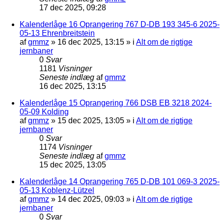
17 dec 2025, 09:28
Kalenderlåge 16 Oprangering 767 D-DB 193 345-6 2025-
05-13 Ehrenbreitstein
af
gmmz
»
16 dec 2025, 13:15
» i
Alt om de rigtige
jernbaner
0
Svar
1181
Visninger
Seneste indlæg
af
gmmz
16 dec 2025, 13:15
Kalenderlåge 15 Oprangering 766 DSB EB 3218 2024-
05-09 Kolding
af
gmmz
»
15 dec 2025, 13:05
» i
Alt om de rigtige
jernbaner
0
Svar
1174
Visninger
Seneste indlæg
af
gmmz
15 dec 2025, 13:05
Kalenderlåge 14 Oprangering 765 D-DB 101 069-3 2025-
05-13 Koblenz-Lützel
af
gmmz
»
14 dec 2025, 09:03
» i
Alt om de rigtige
jernbaner
0
Svar