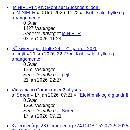
[MINIFER] Ny N: Mont sur Guesnes-siloen!
af
MINIFER
»
03 feb 2026, 11:23
» i
Køb, salg, bytte og
arrangementer
0
Svar
1427
Visninger
Seneste indlæg
af
MINIFER
03 feb 2026, 11:23
Så kører toget, Holte 24. - 25. januar 2026
af
pejft
»
21 jan 2026, 22:27
» i
Køb, salg, bytte og
arrangementer
0
Svar
1365
Visninger
Seneste indlæg
af
pejft
21 jan 2026, 22:27
Viessmann Commander 2 aflyses
af
Søren
»
17 jan 2026, 07:21
» i
Elektronik og digitaldrift
0
Svar
1266
Visninger
Seneste indlæg
af
Søren
17 jan 2026, 07:21
Kalenderlåge 23 Oprangering 774 D-DB 152 072-5 2025-