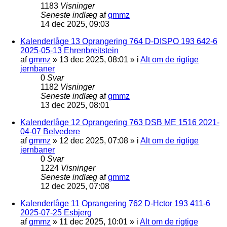
1183
Visninger
Seneste indlæg
af
gmmz
14 dec 2025, 09:03
Kalenderlåge 13 Oprangering 764 D-DISPO 193 642-6
2025-05-13 Ehrenbreitstein
af
gmmz
»
13 dec 2025, 08:01
» i
Alt om de rigtige
jernbaner
0
Svar
1182
Visninger
Seneste indlæg
af
gmmz
13 dec 2025, 08:01
Kalenderlåge 12 Oprangering 763 DSB ME 1516 2021-
04-07 Belvedere
af
gmmz
»
12 dec 2025, 07:08
» i
Alt om de rigtige
jernbaner
0
Svar
1224
Visninger
Seneste indlæg
af
gmmz
12 dec 2025, 07:08
Kalenderlåge 11 Oprangering 762 D-Hctor 193 411-6
2025-07-25 Esbjerg
af
gmmz
»
11 dec 2025, 10:01
» i
Alt om de rigtige