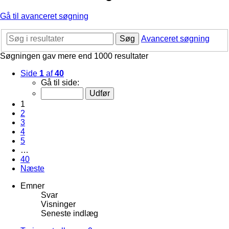
Gå til avanceret søgning
Søg
Avanceret søgning
Søgningen gav mere end 1000 resultater
Side
1
af
40
Gå til side:
1
2
3
4
5
…
40
Næste
Emner
Svar
Visninger
Seneste indlæg