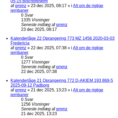
05-15 Bischofsheim
af
gmmz
»
23 dec 2025, 08:17
» i
Alt om de rigtige
jernbaner
0
Svar
1335
Visninger
Seneste indlæg
af
gmmz
23 dec 2025, 08:17
Kalenderlåge 22 Oprangering 773 MZ 1456 2020-03-03
Fredericia
af
gmmz
»
22 dec 2025, 07:38
» i
Alt om de rigtige
jernbaner
0
Svar
1277
Visninger
Seneste indlæg
af
gmmz
22 dec 2025, 07:38
Kalenderlåge 21 Oprangering 772 D-AKIEM 193 869-5
2025-09-12 Padborg
af
gmmz
»
21 dec 2025, 13:23
» i
Alt om de rigtige
jernbaner
0
Svar
1256
Visninger
Seneste indlæg
af
gmmz
21 dec 2025, 13:23