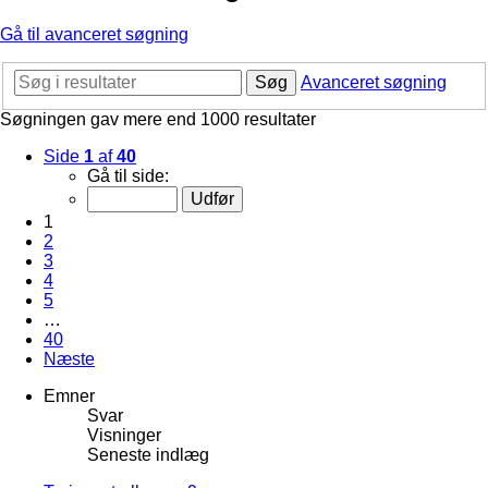
Gå til avanceret søgning
Søg
Avanceret søgning
Søgningen gav mere end 1000 resultater
Side
1
af
40
Gå til side:
1
2
3
4
5
…
40
Næste
Emner
Svar
Visninger
Seneste indlæg