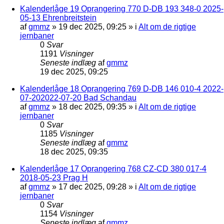
Kalenderlåge 19 Oprangering 770 D-DB 193 348-0 2025-
05-13 Ehrenbreitstein
af
gmmz
»
19 dec 2025, 09:25
» i
Alt om de rigtige
jernbaner
0
Svar
1191
Visninger
Seneste indlæg
af
gmmz
19 dec 2025, 09:25
Kalenderlåge 18 Oprangering 769 D-DB 146 010-4 2022-
07-202022-07-20 Bad Schandau
af
gmmz
»
18 dec 2025, 09:35
» i
Alt om de rigtige
jernbaner
0
Svar
1185
Visninger
Seneste indlæg
af
gmmz
18 dec 2025, 09:35
Kalenderlåge 17 Oprangering 768 CZ-CD 380 017-4
2018-05-23 Prag H
af
gmmz
»
17 dec 2025, 09:28
» i
Alt om de rigtige
jernbaner
0
Svar
1154
Visninger
Seneste indlæg
af
gmmz