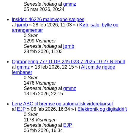
Seneste indlæg
af
gmmz
05 mar 2026, 20:24
Insider: 46226 malmvogne sælges
af
jørnb
»
28 feb 2026, 11:03
» i
Køb, salg, bytte og
arrangementer
0
Svar
1299
Visninger
Seneste indlæg
af
jørnb
28 feb 2026, 11:03
Oprangering 777 D-DB 245 023-7 2025-10-27 Niebüll
af
gmmz
»
13 feb 2026, 22:15
» i
Alt om de rigtige
jernbaner
0
Svar
1476
Visninger
Seneste indlæg
af
gmmz
13 feb 2026, 22:15
Lenz ABC til bremse og automatisk viderekørsel
af
EJP
»
06 feb 2026, 16:34
» i
Elektronik og digitaldrift
0
Svar
1178
Visninger
Seneste indlæg
af
EJP
06 feb 2026, 16:34