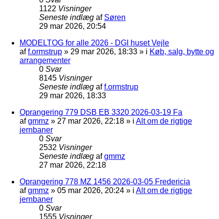
1122
Visninger
Seneste indlæg
af
Søren
29 mar 2026, 20:54
MODELTOG for alle 2026 - DGI huset Vejle
af
f.ormstrup
»
29 mar 2026, 18:33
» i
Køb, salg, bytte og
arrangementer
0
Svar
8145
Visninger
Seneste indlæg
af
f.ormstrup
29 mar 2026, 18:33
Oprangering 779 DSB EB 3320 2026-03-19 Fa
af
gmmz
»
27 mar 2026, 22:18
» i
Alt om de rigtige
jernbaner
0
Svar
2532
Visninger
Seneste indlæg
af
gmmz
27 mar 2026, 22:18
Oprangering 778 MZ 1456 2026-03-05 Fredericia
af
gmmz
»
05 mar 2026, 20:24
» i
Alt om de rigtige
jernbaner
0
Svar
1555
Visninger