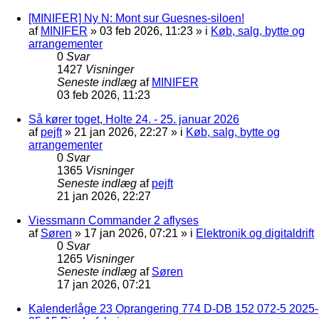
[MINIFER] Ny N: Mont sur Guesnes-siloen!
af
MINIFER
»
03 feb 2026, 11:23
» i
Køb, salg, bytte og
arrangementer
0
Svar
1427
Visninger
Seneste indlæg
af
MINIFER
03 feb 2026, 11:23
Så kører toget, Holte 24. - 25. januar 2026
af
pejft
»
21 jan 2026, 22:27
» i
Køb, salg, bytte og
arrangementer
0
Svar
1365
Visninger
Seneste indlæg
af
pejft
21 jan 2026, 22:27
Viessmann Commander 2 aflyses
af
Søren
»
17 jan 2026, 07:21
» i
Elektronik og digitaldrift
0
Svar
1265
Visninger
Seneste indlæg
af
Søren
17 jan 2026, 07:21
Kalenderlåge 23 Oprangering 774 D-DB 152 072-5 2025-