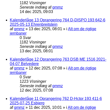
1182
Visninger
Seneste indlæg
af
gmmz
14 dec 2025, 09:03
Kalenderlåge 13 Oprangering 764 D-DISPO 193 642-6
2025-05-13 Ehrenbreitstein
af
gmmz
»
13 dec 2025, 08:01
» i
Alt om de rigtige
jernbaner
0
Svar
1182
Visninger
Seneste indlæg
af
gmmz
13 dec 2025, 08:01
Kalenderlåge 12 Oprangering 763 DSB ME 1516 2021-
04-07 Belvedere
af
gmmz
»
12 dec 2025, 07:08
» i
Alt om de rigtige
jernbaner
0
Svar
1223
Visninger
Seneste indlæg
af
gmmz
12 dec 2025, 07:08
Kalenderlåge 11 Oprangering 762 D-Hctor 193 411-6
2025-07-25 Esbjerg
af
gmmz
»
11 dec 2025, 10:01
» i
Alt om de rigtige