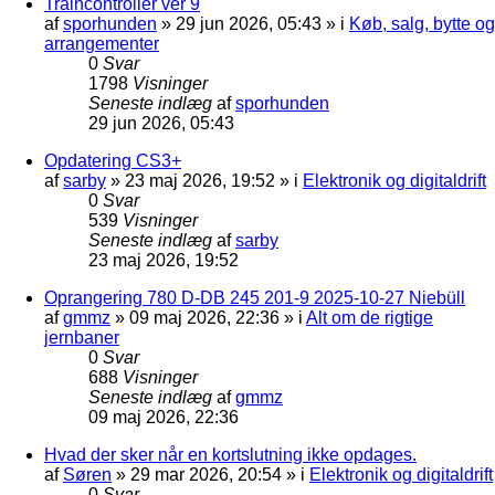
Traincontroller ver 9
af
sporhunden
»
29 jun 2026, 05:43
» i
Køb, salg, bytte og
arrangementer
0
Svar
1798
Visninger
Seneste indlæg
af
sporhunden
29 jun 2026, 05:43
Opdatering CS3+
af
sarby
»
23 maj 2026, 19:52
» i
Elektronik og digitaldrift
0
Svar
539
Visninger
Seneste indlæg
af
sarby
23 maj 2026, 19:52
Oprangering 780 D-DB 245 201-9 2025-10-27 Niebüll
af
gmmz
»
09 maj 2026, 22:36
» i
Alt om de rigtige
jernbaner
0
Svar
688
Visninger
Seneste indlæg
af
gmmz
09 maj 2026, 22:36
Hvad der sker når en kortslutning ikke opdages.
af
Søren
»
29 mar 2026, 20:54
» i
Elektronik og digitaldrift
0
Svar