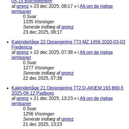
05-15 Bischofsheim
af
gmmz
»
23 dec 2025, 08:17
» i
Alt om de rigtige
jernbaner
0
Svar
1335
Visninger
Seneste indlæg
af
gmmz
23 dec 2025, 08:17
Kalenderlåge 22 Oprangering 773 MZ 1456 2020-03-03
Fredericia
af
gmmz
»
22 dec 2025, 07:38
» i
Alt om de rigtige
jernbaner
0
Svar
1277
Visninger
Seneste indlæg
af
gmmz
22 dec 2025, 07:38
Kalenderlåge 21 Oprangering 772 D-AKIEM 193 869-5
2025-09-12 Padborg
af
gmmz
»
21 dec 2025, 13:23
» i
Alt om de rigtige
jernbaner
0
Svar
1256
Visninger
Seneste indlæg
af
gmmz
21 dec 2025, 13:23