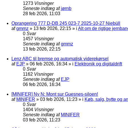
1273
Visninger
Seneste indlæg
af
jørnb
28 feb 2026, 11:03
Oprangering 777 D-DB 245 023-7 2025-10-27 Niebüll
af
gmmz
»
13 feb 2026, 22:15
» i
Alt om de rigtige jernban
0
Svar
1457
Visninger
Seneste indlæg
af
gmmz
13 feb 2026, 22:15
Lenz ABC til bremse og automatisk viderekørsel
af
EJP
»
06 feb 2026, 16:34
» i
Elektronik og digitaldrift
0
Svar
1162
Visninger
Seneste indlæg
af
EJP
06 feb 2026, 16:34
[MINIFER] Ny N: Mont sur Guesnes-siloen!
af
MINIFER
»
03 feb 2026, 11:23
» i
Køb, salg, bytte og 
0
Svar
1404
Visninger
Seneste indlæg
af
MINIFER
03 feb 2026, 11:23