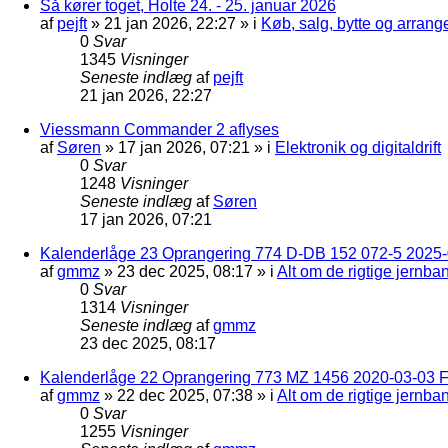
Så kører toget, Holte 24. - 25. januar 2026
af
pejft
»
21 jan 2026, 22:27
» i
Køb, salg, bytte og arran
0
Svar
1345
Visninger
Seneste indlæg
af
pejft
21 jan 2026, 22:27
Viessmann Commander 2 aflyses
af
Søren
»
17 jan 2026, 07:21
» i
Elektronik og digitaldrift
0
Svar
1248
Visninger
Seneste indlæg
af
Søren
17 jan 2026, 07:21
Kalenderlåge 23 Oprangering 774 D-DB 152 072-5 2025-
af
gmmz
»
23 dec 2025, 08:17
» i
Alt om de rigtige jernba
0
Svar
1314
Visninger
Seneste indlæg
af
gmmz
23 dec 2025, 08:17
Kalenderlåge 22 Oprangering 773 MZ 1456 2020-03-03 F
af
gmmz
»
22 dec 2025, 07:38
» i
Alt om de rigtige jernba
0
Svar
1255
Visninger