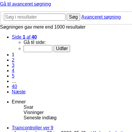
Gå til avanceret søgning
Søg
Avanceret søgning
Søgningen gav mere end 1000 resultater
Side
1
af
40
Gå til side:
1
2
3
4
5
…
40
Næste
Emner
Svar
Visninger
Seneste indlæg
Traincontroller ver 9