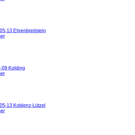
5-13 Ehrenbreitstein
ner
-09 Kolding
ner
05-13 Koblenz-Lützel
ner