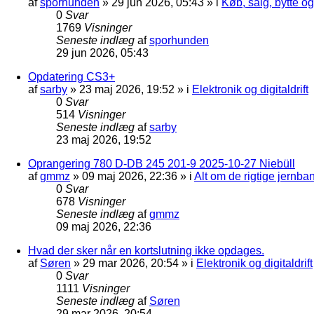
af
sporhunden
»
29 jun 2026, 05:43
» i
Køb, salg, bytte o
0
Svar
1769
Visninger
Seneste indlæg
af
sporhunden
29 jun 2026, 05:43
Opdatering CS3+
af
sarby
»
23 maj 2026, 19:52
» i
Elektronik og digitaldrift
0
Svar
514
Visninger
Seneste indlæg
af
sarby
23 maj 2026, 19:52
Oprangering 780 D-DB 245 201-9 2025-10-27 Niebüll
af
gmmz
»
09 maj 2026, 22:36
» i
Alt om de rigtige jernba
0
Svar
678
Visninger
Seneste indlæg
af
gmmz
09 maj 2026, 22:36
Hvad der sker når en kortslutning ikke opdages.
af
Søren
»
29 mar 2026, 20:54
» i
Elektronik og digitaldrift
0
Svar
1111
Visninger
Seneste indlæg
af
Søren
29 mar 2026, 20:54