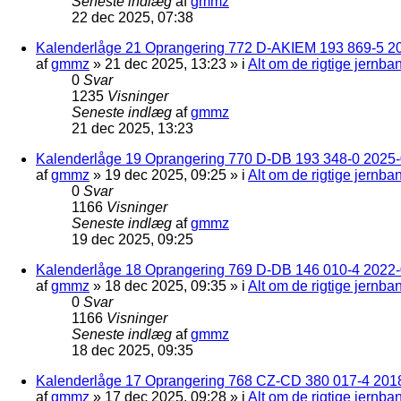
Seneste indlæg
af
gmmz
22 dec 2025, 07:38
Kalenderlåge 21 Oprangering 772 D-AKIEM 193 869-5 2
af
gmmz
»
21 dec 2025, 13:23
» i
Alt om de rigtige jernba
0
Svar
1235
Visninger
Seneste indlæg
af
gmmz
21 dec 2025, 13:23
Kalenderlåge 19 Oprangering 770 D-DB 193 348-0 2025-0
af
gmmz
»
19 dec 2025, 09:25
» i
Alt om de rigtige jernba
0
Svar
1166
Visninger
Seneste indlæg
af
gmmz
19 dec 2025, 09:25
Kalenderlåge 18 Oprangering 769 D-DB 146 010-4 2022
af
gmmz
»
18 dec 2025, 09:35
» i
Alt om de rigtige jernba
0
Svar
1166
Visninger
Seneste indlæg
af
gmmz
18 dec 2025, 09:35
Kalenderlåge 17 Oprangering 768 CZ-CD 380 017-4 201
af
gmmz
»
17 dec 2025, 09:28
» i
Alt om de rigtige jernba