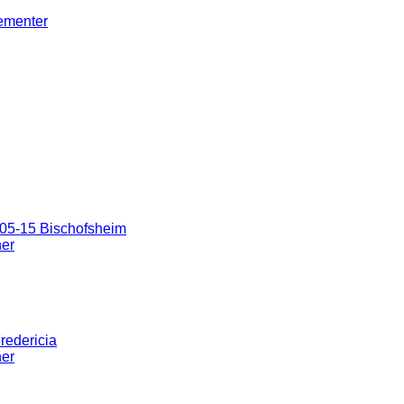
gementer
05-15 Bischofsheim
ner
redericia
ner