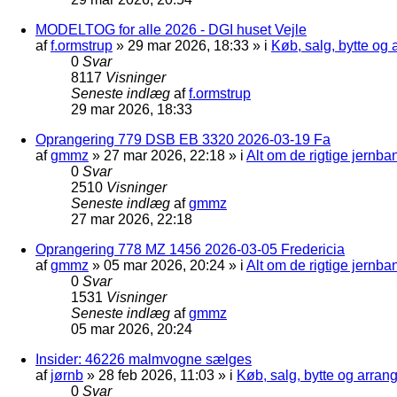
MODELTOG for alle 2026 - DGI huset Vejle
af
f.ormstrup
»
29 mar 2026, 18:33
» i
Køb, salg, bytte og
0
Svar
8117
Visninger
Seneste indlæg
af
f.ormstrup
29 mar 2026, 18:33
Oprangering 779 DSB EB 3320 2026-03-19 Fa
af
gmmz
»
27 mar 2026, 22:18
» i
Alt om de rigtige jernba
0
Svar
2510
Visninger
Seneste indlæg
af
gmmz
27 mar 2026, 22:18
Oprangering 778 MZ 1456 2026-03-05 Fredericia
af
gmmz
»
05 mar 2026, 20:24
» i
Alt om de rigtige jernba
0
Svar
1531
Visninger
Seneste indlæg
af
gmmz
05 mar 2026, 20:24
Insider: 46226 malmvogne sælges
af
jørnb
»
28 feb 2026, 11:03
» i
Køb, salg, bytte og arra
0
Svar