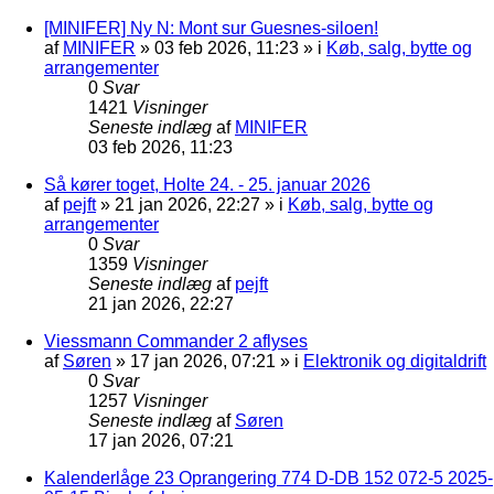
[MINIFER] Ny N: Mont sur Guesnes-siloen!
af
MINIFER
»
03 feb 2026, 11:23
» i
Køb, salg, bytte og
arrangementer
0
Svar
1421
Visninger
Seneste indlæg
af
MINIFER
03 feb 2026, 11:23
Så kører toget, Holte 24. - 25. januar 2026
af
pejft
»
21 jan 2026, 22:27
» i
Køb, salg, bytte og
arrangementer
0
Svar
1359
Visninger
Seneste indlæg
af
pejft
21 jan 2026, 22:27
Viessmann Commander 2 aflyses
af
Søren
»
17 jan 2026, 07:21
» i
Elektronik og digitaldrift
0
Svar
1257
Visninger
Seneste indlæg
af
Søren
17 jan 2026, 07:21
Kalenderlåge 23 Oprangering 774 D-DB 152 072-5 2025-