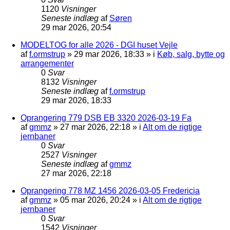
1120
Visninger
Seneste indlæg
af
Søren
29 mar 2026, 20:54
MODELTOG for alle 2026 - DGI huset Vejle
af
f.ormstrup
»
29 mar 2026, 18:33
» i
Køb, salg, bytte og
arrangementer
0
Svar
8132
Visninger
Seneste indlæg
af
f.ormstrup
29 mar 2026, 18:33
Oprangering 779 DSB EB 3320 2026-03-19 Fa
af
gmmz
»
27 mar 2026, 22:18
» i
Alt om de rigtige
jernbaner
0
Svar
2527
Visninger
Seneste indlæg
af
gmmz
27 mar 2026, 22:18
Oprangering 778 MZ 1456 2026-03-05 Fredericia
af
gmmz
»
05 mar 2026, 20:24
» i
Alt om de rigtige
jernbaner
0
Svar
1542
Visninger