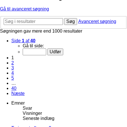
Gå til avanceret søgning
Søg
Avanceret søgning
Søgningen gav mere end 1000 resultater
Side
1
af
40
Gå til side:
1
2
3
4
5
…
40
Næste
Emner
Svar
Visninger
Seneste indlæg