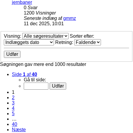
jernbaner
0
Svar
1200
Visninger
Seneste indlæg
af
gmmz
11 dec 2025, 10:01
Visning:
Sorter efter:
Retning:
Søgningen gav mere end 1000 resultater
Side
1
af
40
Gå til side:
1
2
3
4
5
…
40
Næste