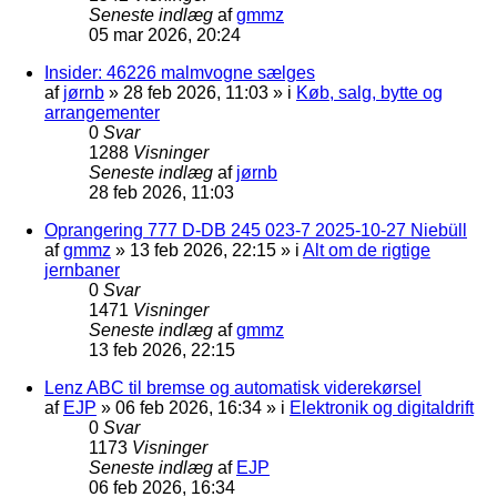
Seneste indlæg
af
gmmz
05 mar 2026, 20:24
Insider: 46226 malmvogne sælges
af
jørnb
»
28 feb 2026, 11:03
» i
Køb, salg, bytte og
arrangementer
0
Svar
1288
Visninger
Seneste indlæg
af
jørnb
28 feb 2026, 11:03
Oprangering 777 D-DB 245 023-7 2025-10-27 Niebüll
af
gmmz
»
13 feb 2026, 22:15
» i
Alt om de rigtige
jernbaner
0
Svar
1471
Visninger
Seneste indlæg
af
gmmz
13 feb 2026, 22:15
Lenz ABC til bremse og automatisk viderekørsel
af
EJP
»
06 feb 2026, 16:34
» i
Elektronik og digitaldrift
0
Svar
1173
Visninger
Seneste indlæg
af
EJP
06 feb 2026, 16:34