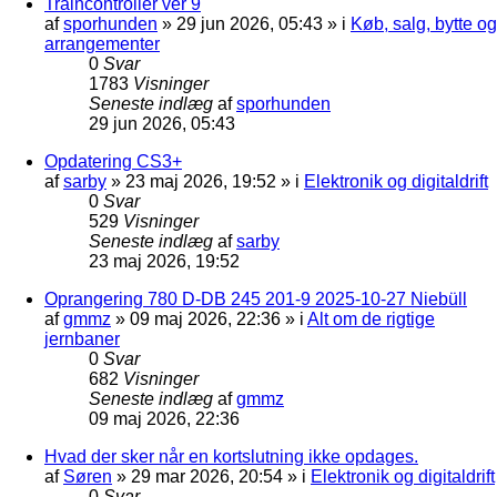
Traincontroller ver 9
af
sporhunden
»
29 jun 2026, 05:43
» i
Køb, salg, bytte og
arrangementer
0
Svar
1783
Visninger
Seneste indlæg
af
sporhunden
29 jun 2026, 05:43
Opdatering CS3+
af
sarby
»
23 maj 2026, 19:52
» i
Elektronik og digitaldrift
0
Svar
529
Visninger
Seneste indlæg
af
sarby
23 maj 2026, 19:52
Oprangering 780 D-DB 245 201-9 2025-10-27 Niebüll
af
gmmz
»
09 maj 2026, 22:36
» i
Alt om de rigtige
jernbaner
0
Svar
682
Visninger
Seneste indlæg
af
gmmz
09 maj 2026, 22:36
Hvad der sker når en kortslutning ikke opdages.
af
Søren
»
29 mar 2026, 20:54
» i
Elektronik og digitaldrift
0
Svar