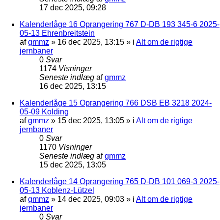
17 dec 2025, 09:28
Kalenderlåge 16 Oprangering 767 D-DB 193 345-6 2025-
05-13 Ehrenbreitstein
af
gmmz
»
16 dec 2025, 13:15
» i
Alt om de rigtige
jernbaner
0
Svar
1174
Visninger
Seneste indlæg
af
gmmz
16 dec 2025, 13:15
Kalenderlåge 15 Oprangering 766 DSB EB 3218 2024-
05-09 Kolding
af
gmmz
»
15 dec 2025, 13:05
» i
Alt om de rigtige
jernbaner
0
Svar
1170
Visninger
Seneste indlæg
af
gmmz
15 dec 2025, 13:05
Kalenderlåge 14 Oprangering 765 D-DB 101 069-3 2025-
05-13 Koblenz-Lützel
af
gmmz
»
14 dec 2025, 09:03
» i
Alt om de rigtige
jernbaner
0
Svar