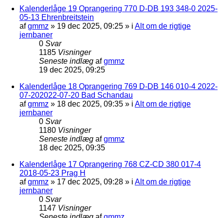
Kalenderlåge 19 Oprangering 770 D-DB 193 348-0 2025-
05-13 Ehrenbreitstein
af
gmmz
»
19 dec 2025, 09:25
» i
Alt om de rigtige
jernbaner
0
Svar
1185
Visninger
Seneste indlæg
af
gmmz
19 dec 2025, 09:25
Kalenderlåge 18 Oprangering 769 D-DB 146 010-4 2022-
07-202022-07-20 Bad Schandau
af
gmmz
»
18 dec 2025, 09:35
» i
Alt om de rigtige
jernbaner
0
Svar
1180
Visninger
Seneste indlæg
af
gmmz
18 dec 2025, 09:35
Kalenderlåge 17 Oprangering 768 CZ-CD 380 017-4
2018-05-23 Prag H
af
gmmz
»
17 dec 2025, 09:28
» i
Alt om de rigtige
jernbaner
0
Svar
1147
Visninger
Seneste indlæg
af
gmmz