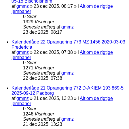
05-15 Bischofsheim
af
gmmz
»
23 dec 2025, 08:17
» i
Alt om de rigtige
jernbaner
0
Svar
1329
Visninger
Seneste indlæg
af
gmmz
23 dec 2025, 08:17
Kalenderlåge 22 Oprangering 773 MZ 1456 2020-03-03
Fredericia
af
gmmz
»
22 dec 2025, 07:38
» i
Alt om de rigtige
jernbaner
0
Svar
1271
Visninger
Seneste indlæg
af
gmmz
22 dec 2025, 07:38
Kalenderlåge 21 Oprangering 772 D-AKIEM 193 869-5
2025-09-12 Padborg
af
gmmz
»
21 dec 2025, 13:23
» i
Alt om de rigtige
jernbaner
0
Svar
1246
Visninger
Seneste indlæg
af
gmmz
21 dec 2025, 13:23