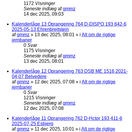
1172
Visninger
Seneste indlæg
af
gmmz
14 dec 2025, 09:03
Kalenderlåge 13 Oprangering 764 D-DISPO 193 642-6
2025-05-13 Ehrenbreitstein
af
gmmz
»
13 dec 2025, 08:01
» i
Alt om de rigtige
jernbaner
0
Svar
1175
Visninger
Seneste indlæg
af
gmmz
13 dec 2025, 08:01
Kalenderlåge 12 Oprangering 763 DSB ME 1516 2021-
04-07 Belvedere
af
gmmz
»
12 dec 2025, 07:08
» i
Alt om de rigtige
jernbaner
0
Svar
1215
Visninger
Seneste indlæg
af
gmmz
12 dec 2025, 07:08
Kalenderlåge 11 Oprangering 762 D-Hctor 193 411-6
2025-07-25 Esbjerg
af
gmmz
»
11 dec 2025, 10:01
» i
Alt om de rigtige