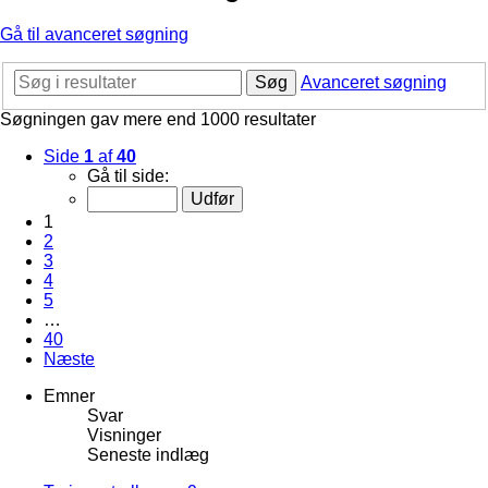
Gå til avanceret søgning
Søg
Avanceret søgning
Søgningen gav mere end 1000 resultater
Side
1
af
40
Gå til side:
1
2
3
4
5
…
40
Næste
Emner
Svar
Visninger
Seneste indlæg