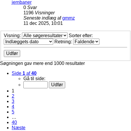
jernbaner
0
Svar
1196
Visninger
Seneste indlæg
af
gmmz
11 dec 2025, 10:01
Visning:
Sorter efter:
Retning:
Søgningen gav mere end 1000 resultater
Side
1
af
40
Gå til side:
1
2
3
4
5
…
40
Næste