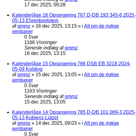
17 dec 2025, 09:28
Kalenderlåge 16 Oprangering 767 D-DB 193 345-6 2025-
05-13 Ehrenbreitstein
af
gmmz
»
16 dec 2025, 13:15
» i
Alt om de rigtige
jernbaner
0
Svar
1166
Visninger
Seneste indlæg
af
gmmz
16 dec 2025, 13:15
Kalenderlåge 15 Oprangering 766 DSB EB 3218 2024-
05-09 Kolding
af
gmmz
»
15 dec 2025, 13:05
» i
Alt om de rigtige
jernbaner
0
Svar
1163
Visninger
Seneste indlæg
af
gmmz
15 dec 2025, 13:05
Kalenderlåge 14 Oprangering 765 D-DB 101 069-3 2025-
05-13 Koblenz-Lützel
af
gmmz
»
14 dec 2025, 09:03
» i
Alt om de rigtige
jernbaner
0
Svar