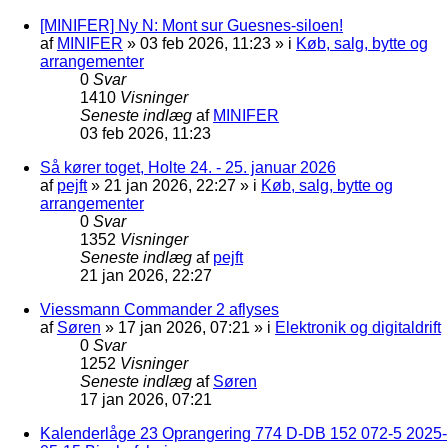
[MINIFER] Ny N: Mont sur Guesnes-siloen!
af
MINIFER
»
03 feb 2026, 11:23
» i
Køb, salg, bytte og
arrangementer
0
Svar
1410
Visninger
Seneste indlæg
af
MINIFER
03 feb 2026, 11:23
Så kører toget, Holte 24. - 25. januar 2026
af
pejft
»
21 jan 2026, 22:27
» i
Køb, salg, bytte og
arrangementer
0
Svar
1352
Visninger
Seneste indlæg
af
pejft
21 jan 2026, 22:27
Viessmann Commander 2 aflyses
af
Søren
»
17 jan 2026, 07:21
» i
Elektronik og digitaldrift
0
Svar
1252
Visninger
Seneste indlæg
af
Søren
17 jan 2026, 07:21
Kalenderlåge 23 Oprangering 774 D-DB 152 072-5 2025-