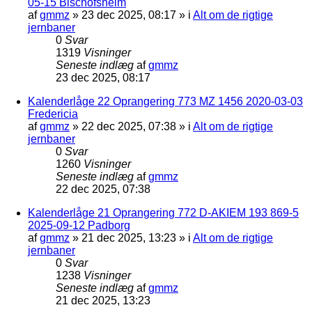
05-15 Bischofsheim
af
gmmz
»
23 dec 2025, 08:17
» i
Alt om de rigtige
jernbaner
0
Svar
1319
Visninger
Seneste indlæg
af
gmmz
23 dec 2025, 08:17
Kalenderlåge 22 Oprangering 773 MZ 1456 2020-03-03
Fredericia
af
gmmz
»
22 dec 2025, 07:38
» i
Alt om de rigtige
jernbaner
0
Svar
1260
Visninger
Seneste indlæg
af
gmmz
22 dec 2025, 07:38
Kalenderlåge 21 Oprangering 772 D-AKIEM 193 869-5
2025-09-12 Padborg
af
gmmz
»
21 dec 2025, 13:23
» i
Alt om de rigtige
jernbaner
0
Svar
1238
Visninger
Seneste indlæg
af
gmmz
21 dec 2025, 13:23