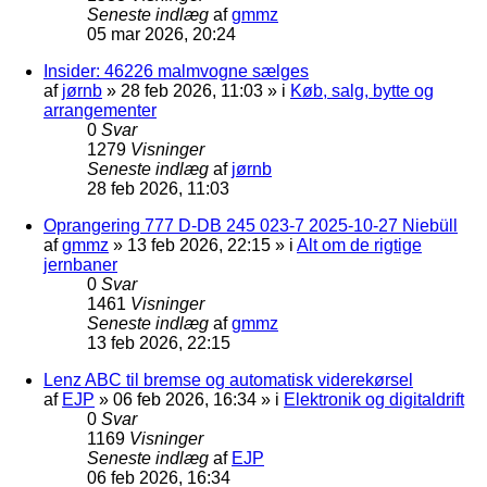
Seneste indlæg
af
gmmz
05 mar 2026, 20:24
Insider: 46226 malmvogne sælges
af
jørnb
»
28 feb 2026, 11:03
» i
Køb, salg, bytte og
arrangementer
0
Svar
1279
Visninger
Seneste indlæg
af
jørnb
28 feb 2026, 11:03
Oprangering 777 D-DB 245 023-7 2025-10-27 Niebüll
af
gmmz
»
13 feb 2026, 22:15
» i
Alt om de rigtige
jernbaner
0
Svar
1461
Visninger
Seneste indlæg
af
gmmz
13 feb 2026, 22:15
Lenz ABC til bremse og automatisk viderekørsel
af
EJP
»
06 feb 2026, 16:34
» i
Elektronik og digitaldrift
0
Svar
1169
Visninger
Seneste indlæg
af
EJP
06 feb 2026, 16:34