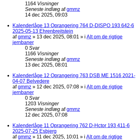
1164
Visninger
Seneste indlæg
af
gmmz
14 dec 2025, 09:03
Kalenderlåge 13 Oprangering 764 D-DISPO 193 642-6
2025-05-13 Ehrenbreitstein
af
gmmz
»
13 dec 2025, 08:01
» i
Alt om de rigtige
jernbaner
0
Svar
1166
Visninger
Seneste indlæg
af
gmmz
13 dec 2025, 08:01
Kalenderlåge 12 Oprangering 763 DSB ME 1516 2021-
04-07 Belvedere
af
gmmz
»
12 dec 2025, 07:08
» i
Alt om de rigtige
jernbaner
0
Svar
1203
Visninger
Seneste indlæg
af
gmmz
12 dec 2025, 07:08
Kalenderlåge 11 Oprangering 762 D-Hctor 193 411-6
2025-07-25 Esbjerg
af
gmmz
»
11 dec 2025, 10:01
» i
Alt om de rigtige