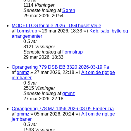
1114
Visninger
Seneste indlæg
af
Søren
29 mar 2026, 20:54
MODELTOG for alle 2026 - DGI huset Vejle
af
f.ormstrup
»
29 mar 2026, 18:33
» i
Køb, salg, bytte og
arrangementer
0
Svar
8121
Visninger
Seneste indlæg
af
f.ormstrup
29 mar 2026, 18:33
Oprangering 779 DSB EB 3320 2026-03-19 Fa
af
gmmz
»
27 mar 2026, 22:18
» i
Alt om de rigtige
jernbaner
0
Svar
2515
Visninger
Seneste indlæg
af
gmmz
27 mar 2026, 22:18
Oprangering 778 MZ 1456 2026-03-05 Fredericia
af
gmmz
»
05 mar 2026, 20:24
» i
Alt om de rigtige
jernbaner
0
Svar
1533
Visninger