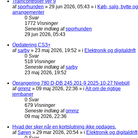
Traincontroller ver 9
af
sporhunden
»
29 jun 2026, 05:43
» i
Køb, salg, bytte og
arrangementer
0
Svar
1772
Visninger
Seneste indlæg
af
sporhunden
29 jun 2026, 05:43
Opdatering CS3+
af
sarby
»
23 maj 2026, 19:52
» i
Elektronik og digitaldrift
0
Svar
518
Visninger
Seneste indlæg
af
sarby
23 maj 2026, 19:52
Oprangering 780 D-DB 245 201-9 2025-10-27 Niebüll
af
gmmz
»
09 maj 2026, 22:36
» i
Alt om de rigtige
jernbaner
0
Svar
679
Visninger
Seneste indlæg
af
gmmz
09 maj 2026, 22:36
Hvad der sker når en kortslutning ikke opdages.
af
Søren
»
29 mar 2026, 20:54
» i
Elektronik og digitaldrift
0
Svar