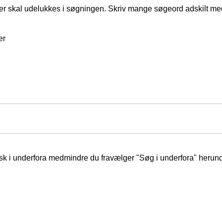
er skal udelukkes i søgningen. Skriv mange søgeord adskilt m
er
isk i underfora medmindre du fravælger "Søg i underfora" herund