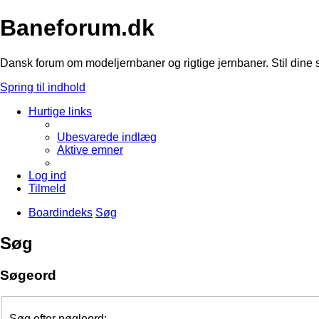
Baneforum.dk
Dansk forum om modeljernbaner og rigtige jernbaner. Stil dine 
Spring til indhold
Hurtige links
Ubesvarede indlæg
Aktive emner
Log ind
Tilmeld
Boardindeks
Søg
Søg
Søgeord
Søg efter nøgleord: