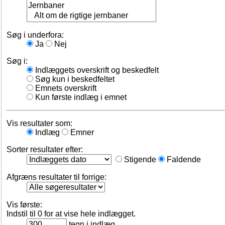
Søg i underfora:
Ja
Nej
Søg i:
Indlæggets overskrift og beskedfelt
Søg kun i beskedfeltet
Emnets overskrift
Kun første indlæg i emnet
Vis resultater som:
Indlæg
Emner
Sorter resultater efter:
Stigende
Faldende
Afgræns resultater til forrige:
Vis første:
Indstil til 0 for at vise hele indlægget.
tegn i indlæg