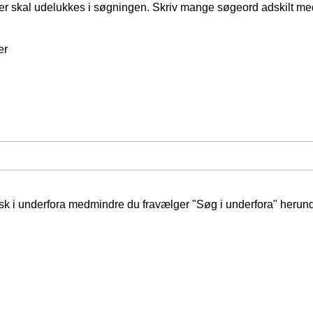
er skal udelukkes i søgningen. Skriv mange søgeord adskilt m
er
isk i underfora medmindre du fravælger "Søg i underfora" herund