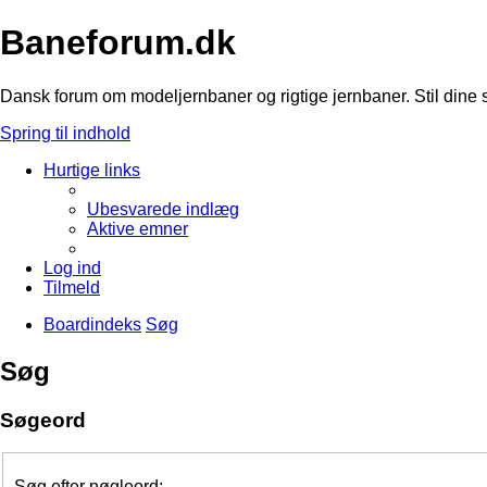
Baneforum.dk
Dansk forum om modeljernbaner og rigtige jernbaner. Stil dine 
Spring til indhold
Hurtige links
Ubesvarede indlæg
Aktive emner
Log ind
Tilmeld
Boardindeks
Søg
Søg
Søgeord
Søg efter nøgleord: