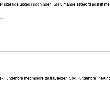
er skal udelukkes i søgningen. Skriv mange søgeord adskilt m
er
isk i underfora medmindre du fravælger "Søg i underfora" herund