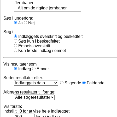
Søg i underfora:
Ja
Nej
Søg i:
Indlæggets overskrift og beskedfelt
Søg kun i beskedfeltet
Emnets overskrift
Kun første indlæg i emnet
Vis resultater som:
Indlæg
Emner
Sorter resultater efter:
Stigende
Faldende
Afgræns resultater til forrige:
Vis første:
Indstil til 0 for at vise hele indlægget.
tegn i indlæg