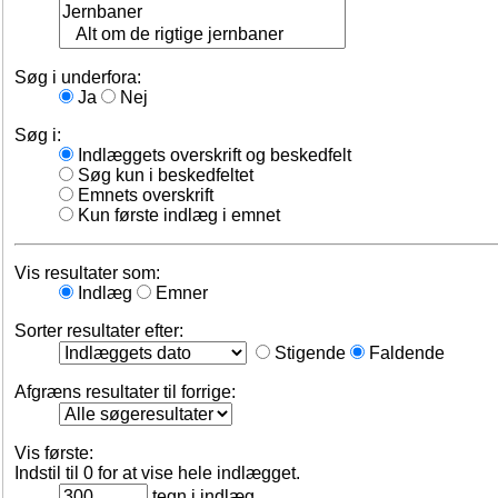
Søg i underfora:
Ja
Nej
Søg i:
Indlæggets overskrift og beskedfelt
Søg kun i beskedfeltet
Emnets overskrift
Kun første indlæg i emnet
Vis resultater som:
Indlæg
Emner
Sorter resultater efter:
Stigende
Faldende
Afgræns resultater til forrige:
Vis første:
Indstil til 0 for at vise hele indlægget.
tegn i indlæg