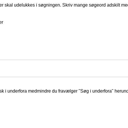
er skal udelukkes i søgningen. Skriv mange søgeord adskilt m
er
isk i underfora medmindre du fravælger "Søg i underfora" herund