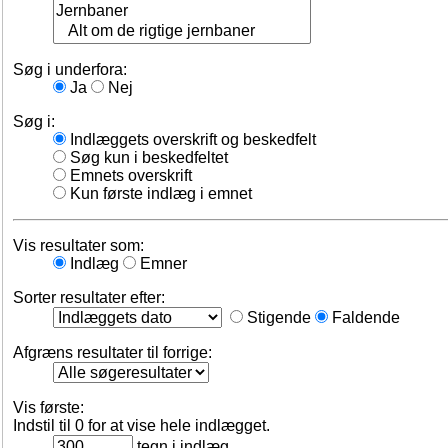
Søg i underfora:
Ja
Nej
Søg i:
Indlæggets overskrift og beskedfelt
Søg kun i beskedfeltet
Emnets overskrift
Kun første indlæg i emnet
Vis resultater som:
Indlæg
Emner
Sorter resultater efter:
Stigende
Faldende
Afgræns resultater til forrige:
Vis første:
Indstil til 0 for at vise hele indlægget.
tegn i indlæg