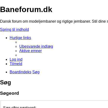
Baneforum.dk
Dansk forum om modeljernbaner og rigtige jernbaner. Stil dine 
Spring til indhold
Hurtige links
Ubesvarede indlæg
Aktive emner
Log ind
Tilmeld
Boardindeks
Søg
Søg
Søgeord
Søg efter nøgleord: