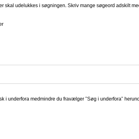
er skal udelukkes i søgningen. Skriv mange søgeord adskilt m
er
isk i underfora medmindre du fravælger "Søg i underfora" herund